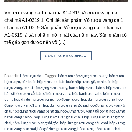
Vỏ rượu vang da 1 chai mã A1-0319 Vỏ rượu vang da 1
chai mã A1-0319 1. Chi tiết sản phẩm Vỏ rượu vang da 1
chai mã A1-0319 Sản phẩm Vỏ rượu vang da 1 chai mã
A1-0319 là sản phẩm mới nhất của năm nay. Sản phẩm có
thể gấp gọn được nên vô […]
CONTINUE READING
→
Posted in
Hộp rượu da
|
Tagged
bán buôn hộp đựng rượu vang
,
bán buôn
hộp rượu
,
bán buôn hộp rượu da
,
bán buôn hộp rượu gỗ
,
bán buôn hộp
rượu vang
,
bán sỉ hộp đựng rượu vang
,
bán sỉ hộp rượu
,
bán sỉ hộp rượu da
,
bán sỉ hộp rượu gỗ
,
bán sỉ hộp rượu vang
,
hộp bánh trung thu kèm rượu
vang
,
hộp da đựng rượu vang
,
hộp đựng rượu
,
hộp đựng rượu vang
,
hộp
đựng rượu vang 1 chai
,
hộp đựng rượu vang 2 chai
,
hộp đựng rượu vang 6
chai
,
hop dung ruou vang bang da
,
hộp đựng rượu vang gỗ bóng
,
hộp đựng
rượu vang hà nội
,
hộp đựng rượu vang hai chai
,
Hộp đựng rượu vang một
chai
,
hộp đựng rượu vang sài gòn
,
hộp đựng rượu vang sáu chai
,
hộp đựng
rượu vang sơn mài
,
hộp gỗ đựng rượu vang
,
hộp rượu
,
hộp rượu 1 chai
,