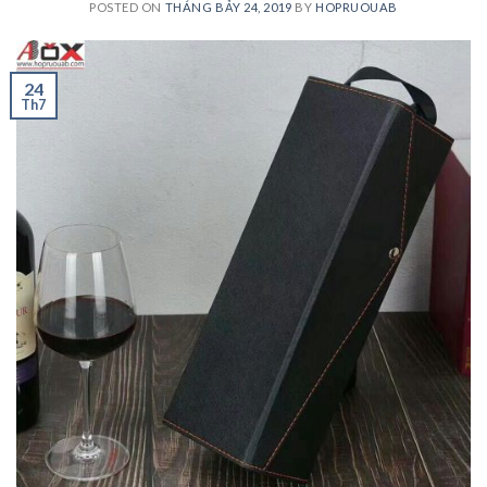
POSTED ON
THÁNG BẢY 24, 2019
BY
HOPRUOUAB
24
Th7