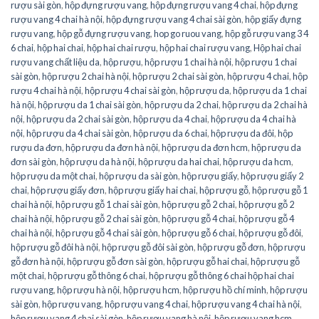
rượu sài gòn
,
hộp đựng rượu vang
,
hộp đựng rượu vang 4 chai
,
hộp đựng
rượu vang 4 chai hà nội
,
hộp đựng rượu vang 4 chai sài gòn
,
hộp giấy đựng
rượu vang
,
hộp gỗ đựng rượu vang
,
hop go ruou vang
,
hộp gỗ rượu vang 3 4
6 chai
,
hộp hai chai
,
hộp hai chai rượu
,
hộp hai chai rượu vang
,
Hộp hai chai
rượu vang chất liệu da
,
hộp rượu
,
hộp rượu 1 chai hà nội
,
hộp rượu 1 chai
sài gòn
,
hộp rượu 2 chai hà nội
,
hộp rượu 2 chai sài gòn
,
hộp rượu 4 chai
,
hộp
rượu 4 chai hà nội
,
hộp rượu 4 chai sài gòn
,
hộp rượu da
,
hộp rượu da 1 chai
hà nội
,
hộp rượu da 1 chai sài gòn
,
hộp rượu da 2 chai
,
hộp rượu da 2 chai hà
nội
,
hộp rượu da 2 chai sài gòn
,
hộp rượu da 4 chai
,
hộp rượu da 4 chai hà
nội
,
hộp rượu da 4 chai sài gòn
,
hộp rượu da 6 chai
,
hộp rượu da đôi
,
hộp
rượu da đơn
,
hộp rượu da đơn hà nội
,
hộp rượu da đơn hcm
,
hộp rượu da
đơn sài gòn
,
hộp rượu da hà nội
,
hộp rượu da hai chai
,
hộp rượu da hcm
,
hộp rượu da một chai
,
hộp rượu da sài gòn
,
hộp rượu giấy
,
hộp rượu giấy 2
chai
,
hộp rượu giấy đơn
,
hộp rượu giấy hai chai
,
hộp rượu gỗ
,
hộp rượu gỗ 1
chai hà nội
,
hộp rượu gỗ 1 chai sài gòn
,
hộp rượu gỗ 2 chai
,
hộp rượu gỗ 2
chai hà nội
,
hộp rượu gỗ 2 chai sài gòn
,
hộp rượu gỗ 4 chai
,
hộp rượu gỗ 4
chai hà nội
,
hộp rượu gỗ 4 chai sài gòn
,
hộp rượu gỗ 6 chai
,
hộp rượu gỗ đôi
,
hộp rượu gỗ đôi hà nội
,
hộp rượu gỗ đôi sài gòn
,
hộp rượu gỗ đơn
,
hộp rượu
gỗ đơn hà nội
,
hộp rượu gỗ đơn sài gòn
,
hộp rượu gỗ hai chai
,
hộp rượu gỗ
một chai
,
hộp rượu gỗ thông 6 chai
,
hộp rượu gỗ thông 6 chai hộp hai chai
rượu vang
,
hộp rượu hà nội
,
hộp rượu hcm
,
hộp rượu hồ chí minh
,
hộp rượu
sài gòn
,
hộp rượu vang
,
hộp rượu vang 4 chai
,
hộp rượu vang 4 chai hà nội
,
hộp rượu vang 4 chai sài gòn
,
hộp rượu vang hà nội
,
hộp rượu vang hcm
,