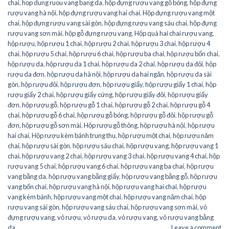
chai
,
hop dung ruou vang bang da
,
hộp đựng rượu vang gỗ bóng
,
hộp đựng
rượu vang hà nội
,
hộp đựng rượu vang hai chai
,
Hộp đựng rượu vang một
chai
,
hộp đựng rượu vang sài gòn
,
hộp đựng rượu vang sáu chai
,
hộp đựng
rượu vang sơn mài
,
hộp gỗ đựng rượu vang
,
Hộp quà hai chai rượu vang
,
hộp rượu
,
hộp rượu 1 chai
,
hộp rượu 2 chai
,
hộp rượu 3 chai
,
hộp rượu 4
chai
,
hộp rượu 5 chai
,
hộp rượu 6 chai
,
hộp rượu ba chai
,
hộp rượu bốn chai
,
hộp rượu da
,
hộp rượu da 1 chai
,
hộp rượu da 2 chai
,
hộp rượu da đôi
,
hộp
rượu da đơn
,
hộp rượu da hà nội
,
hộp rượu da hai ngăn
,
hộp rượu da sài
gòn
,
hộp rượu đôi
,
hộp rượu đơn
,
hộp rượu giấy
,
hộp rượu giấy 1 chai
,
hộp
rượu giấy 2 chai
,
hộp rượu giấy cứng
,
hộp rượu giấy đôi
,
hộp rượu giấy
đơn
,
hộp rượu gỗ
,
hộp rượu gỗ 1 chai
,
hộp rượu gỗ 2 chai
,
hộp rượu gỗ 4
chai
,
hộp rượu gỗ 6 chai
,
hộp rượu gỗ bóng
,
hộp rượu gỗ đôi
,
hộp rượu gỗ
đơn
,
hộp rượu gỗ sơn mài
,
Hộp rượu gỗ thông
,
hộp rượu hà nội
,
hộp rượu
hai chai
,
Hộp rượu kèm bánh trung thu
,
hộp rượu một chai
,
hộp rượu năm
chai
,
hộp rượu sài gòn
,
hộp rượu sáu chai
,
hộp rượu vang
,
hộp rượu vang 1
chai
,
hộp rượu vang 2 chai
,
hộp rượu vang 3 chai
,
hộp rượu vang 4 chai
,
hộp
rượu vang 5 chai
,
hộp rượu vang 6 chai
,
hộp rượu vang ba chai
,
hộp rượu
vang bằng da
,
hộp rượu vang bằng giấy
,
hộp rượu vang bằng gỗ
,
hộp rượu
vang bốn chai
,
hộp rượu vang hà nội
,
hộp rượu vang hai chai
,
hộp rượu
vang kèm bánh
,
hộp rượu vang một chai
,
hộp rượu vang năm chai
,
hộp
rượu vang sài gòn
,
hộp rượu vang sáu chai
,
hộp rượu vang sơn mài
,
vỏ
đựng rượu vang
,
vỏ rượu
,
vỏ rượu da
,
vỏ rượu vang
,
vỏ rượu vang bằng
da
Leave a comment