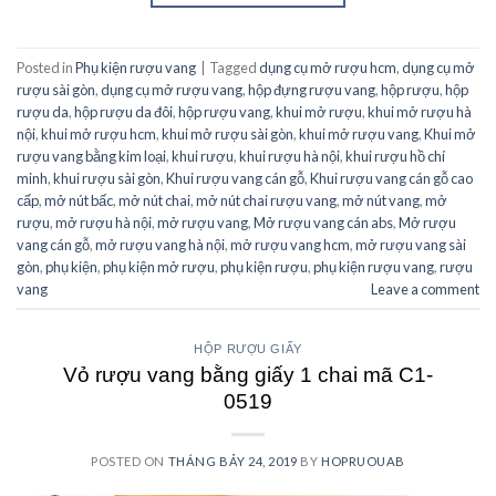
Posted in
Phụ kiện rượu vang
|
Tagged
dụng cụ mở rượu hcm
,
dụng cụ mở
rượu sài gòn
,
dụng cụ mở rượu vang
,
hộp đựng rượu vang
,
hộp rượu
,
hộp
rượu da
,
hộp rượu da đôi
,
hộp rượu vang
,
khui mở rượu
,
khui mở rượu hà
nội
,
khui mở rượu hcm
,
khui mở rượu sài gòn
,
khui mở rượu vang
,
Khui mở
rượu vang bằng kim loại
,
khui rượu
,
khui rượu hà nội
,
khui rượu hồ chí
minh
,
khui rượu sài gòn
,
Khui rượu vang cán gỗ
,
Khui rượu vang cán gỗ cao
cấp
,
mở nút bấc
,
mở nút chai
,
mở nút chai rượu vang
,
mở nút vang
,
mở
rượu
,
mở rượu hà nội
,
mở rượu vang
,
Mở rượu vang cán abs
,
Mở rượu
vang cán gỗ
,
mở rượu vang hà nội
,
mở rượu vang hcm
,
mở rượu vang sài
gòn
,
phụ kiện
,
phụ kiện mở rượu
,
phụ kiện rượu
,
phụ kiện rượu vang
,
rượu
vang
Leave a comment
HỘP RƯỢU GIẤY
Vỏ rượu vang bằng giấy 1 chai mã C1-
0519
POSTED ON
THÁNG BẢY 24, 2019
BY
HOPRUOUAB