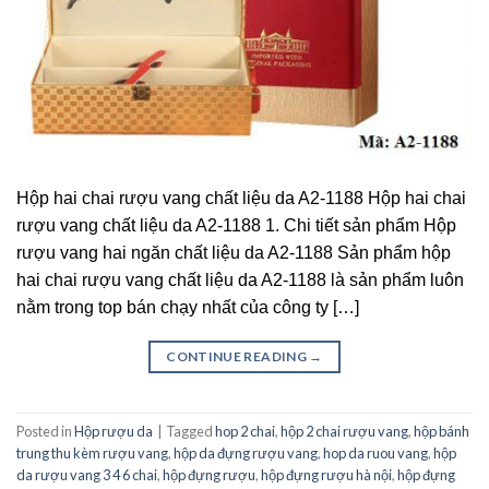
Hộp hai chai rượu vang chất liệu da A2-1188 Hộp hai chai
rượu vang chất liệu da A2-1188 1. Chi tiết sản phẩm Hộp
rượu vang hai ngăn chất liệu da A2-1188 Sản phẩm hộp
hai chai rượu vang chất liệu da A2-1188 là sản phẩm luôn
nằm trong top bán chạy nhất của công ty […]
CONTINUE READING
→
Posted in
Hộp rượu da
|
Tagged
hop 2 chai
,
hộp 2 chai rượu vang
,
hộp bánh
trung thu kèm rượu vang
,
hộp da đựng rượu vang
,
hop da ruou vang
,
hộp
da rượu vang 3 4 6 chai
,
hộp đựng rượu
,
hộp đựng rượu hà nội
,
hộp đựng