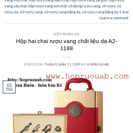
vang một chai
,
hộp rượu vang năm chai
,
hộp rượu vang sài gòn
,
hộp rượu
vang sáu chai
,
hộp rượu vang sơn mài
,
vỏ đựng rượu vang
,
vỏ rượu
,
vỏ
rượu da
,
vỏ rượu vang
,
vỏ rượu vang bằng da
,
vỏ rượu vang bằng da 1 chai
Leave a comment
HỘP RƯỢU DA
Hộp hai chai rượu vang chất liệu da A2-
1188
POSTED ON
THÁNG NĂM 15, 2019
BY
HOPRUOUAB
15
Th5