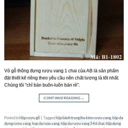
Vỏ gỗ thông đựng rượu vang 1 chai của AB là sản phẩm
đặt thiết kế riêng theo yêu cầu nên chất lượng là tốt nhất.
Chúng tôi “chỉ bán buôn-luôn bán rẻ”.
CONTINUE READING
→
Posted in
Hộp rượu gỗ
|
Tagged
hộp bánh trung thu kèm rượu vang
,
hộp da
đựng rượu vang
,
hop da ruou vang
,
hộp da rượu vang 3 4 6 chai
,
hộp đựng