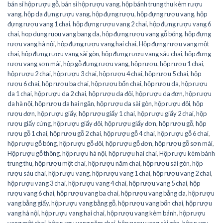
bán sỉ hộp rượu gỗ
,
bán sỉ hộp rượu vang
,
hộp bánh trung thu kèm rượu
vang
,
hộp da đựng rượu vang
,
hộp đựng rượu
,
hộp đựng rượu vang
,
hộp
đựng rượu vang 1 chai
,
hộp đựng rượu vang 2 chai
,
hộp đựng rượu vang 6
chai
,
hop dung ruou vang bang da
,
hộp đựng rượu vang gỗ bóng
,
hộp đựng
rượu vang hà nội
,
hộp đựng rượu vang hai chai
,
Hộp đựng rượu vang một
chai
,
hộp đựng rượu vang sài gòn
,
hộp đựng rượu vang sáu chai
,
hộp đựng
rượu vang sơn mài
,
hộp gỗ đựng rượu vang
,
hộp rượu
,
hộp rượu 1 chai
,
hộp rượu 2 chai
,
hộp rượu 3 chai
,
hộp rượu 4 chai
,
hộp rượu 5 chai
,
hộp
rượu 6 chai
,
hộp rượu ba chai
,
hộp rượu bốn chai
,
hộp rượu da
,
hộp rượu
da 1 chai
,
hộp rượu da 2 chai
,
hộp rượu da đôi
,
hộp rượu da đơn
,
hộp rượu
da hà nội
,
hộp rượu da hai ngăn
,
hộp rượu da sài gòn
,
hộp rượu đôi
,
hộp
rượu đơn
,
hộp rượu giấy
,
hộp rượu giấy 1 chai
,
hộp rượu giấy 2 chai
,
hộp
rượu giấy cứng
,
hộp rượu giấy đôi
,
hộp rượu giấy đơn
,
hộp rượu gỗ
,
hộp
rượu gỗ 1 chai
,
hộp rượu gỗ 2 chai
,
hộp rượu gỗ 4 chai
,
hộp rượu gỗ 6 chai
,
hộp rượu gỗ bóng
,
hộp rượu gỗ đôi
,
hộp rượu gỗ đơn
,
hộp rượu gỗ sơn mài
,
Hộp rượu gỗ thông
,
hộp rượu hà nội
,
hộp rượu hai chai
,
Hộp rượu kèm bánh
trung thu
,
hộp rượu một chai
,
hộp rượu năm chai
,
hộp rượu sài gòn
,
hộp
rượu sáu chai
,
hộp rượu vang
,
hộp rượu vang 1 chai
,
hộp rượu vang 2 chai
,
hộp rượu vang 3 chai
,
hộp rượu vang 4 chai
,
hộp rượu vang 5 chai
,
hộp
rượu vang 6 chai
,
hộp rượu vang ba chai
,
hộp rượu vang bằng da
,
hộp rượu
vang bằng giấy
,
hộp rượu vang bằng gỗ
,
hộp rượu vang bốn chai
,
hộp rượu
vang hà nội
,
hộp rượu vang hai chai
,
hộp rượu vang kèm bánh
,
hộp rượu