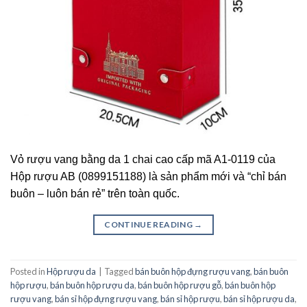
Vỏ rượu vang bằng da 1 chai cao cấp mã A1-0119 của
Hộp rượu AB (0899151188) là sản phẩm mới và “chỉ bán
buôn – luôn bán rẻ” trên toàn quốc.
CONTINUE READING
→
Posted in
Hộp rượu da
|
Tagged
bán buôn hộp đựng rượu vang
,
bán buôn
hộp rượu
,
bán buôn hộp rượu da
,
bán buôn hộp rượu gỗ
,
bán buôn hộp
rượu vang
,
bán sỉ hộp đựng rượu vang
,
bán sỉ hộp rượu
,
bán sỉ hộp rượu da
,