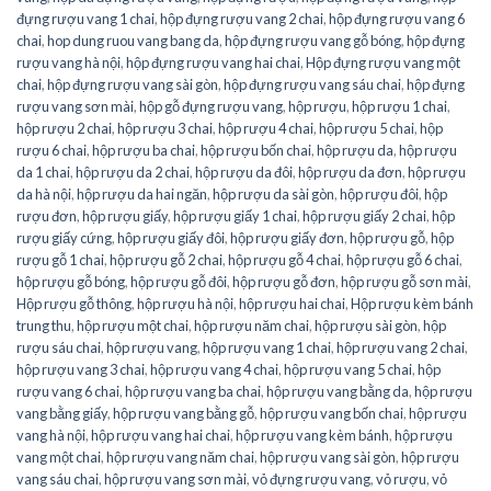
đựng rượu vang 1 chai
,
hộp đựng rượu vang 2 chai
,
hộp đựng rượu vang 6
chai
,
hop dung ruou vang bang da
,
hộp đựng rượu vang gỗ bóng
,
hộp đựng
rượu vang hà nội
,
hộp đựng rượu vang hai chai
,
Hộp đựng rượu vang một
chai
,
hộp đựng rượu vang sài gòn
,
hộp đựng rượu vang sáu chai
,
hộp đựng
rượu vang sơn mài
,
hộp gỗ đựng rượu vang
,
hộp rượu
,
hộp rượu 1 chai
,
hộp rượu 2 chai
,
hộp rượu 3 chai
,
hộp rượu 4 chai
,
hộp rượu 5 chai
,
hộp
rượu 6 chai
,
hộp rượu ba chai
,
hộp rượu bốn chai
,
hộp rượu da
,
hộp rượu
da 1 chai
,
hộp rượu da 2 chai
,
hộp rượu da đôi
,
hộp rượu da đơn
,
hộp rượu
da hà nội
,
hộp rượu da hai ngăn
,
hộp rượu da sài gòn
,
hộp rượu đôi
,
hộp
rượu đơn
,
hộp rượu giấy
,
hộp rượu giấy 1 chai
,
hộp rượu giấy 2 chai
,
hộp
rượu giấy cứng
,
hộp rượu giấy đôi
,
hộp rượu giấy đơn
,
hộp rượu gỗ
,
hộp
rượu gỗ 1 chai
,
hộp rượu gỗ 2 chai
,
hộp rượu gỗ 4 chai
,
hộp rượu gỗ 6 chai
,
hộp rượu gỗ bóng
,
hộp rượu gỗ đôi
,
hộp rượu gỗ đơn
,
hộp rượu gỗ sơn mài
,
Hộp rượu gỗ thông
,
hộp rượu hà nội
,
hộp rượu hai chai
,
Hộp rượu kèm bánh
trung thu
,
hộp rượu một chai
,
hộp rượu năm chai
,
hộp rượu sài gòn
,
hộp
rượu sáu chai
,
hộp rượu vang
,
hộp rượu vang 1 chai
,
hộp rượu vang 2 chai
,
hộp rượu vang 3 chai
,
hộp rượu vang 4 chai
,
hộp rượu vang 5 chai
,
hộp
rượu vang 6 chai
,
hộp rượu vang ba chai
,
hộp rượu vang bằng da
,
hộp rượu
vang bằng giấy
,
hộp rượu vang bằng gỗ
,
hộp rượu vang bốn chai
,
hộp rượu
vang hà nội
,
hộp rượu vang hai chai
,
hộp rượu vang kèm bánh
,
hộp rượu
vang một chai
,
hộp rượu vang năm chai
,
hộp rượu vang sài gòn
,
hộp rượu
vang sáu chai
,
hộp rượu vang sơn mài
,
vỏ đựng rượu vang
,
vỏ rượu
,
vỏ