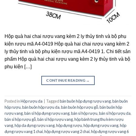
Hộp quà hai chai rượu vang kèm 2 ly thủy tinh và bộ phụ
kiện rượu mã A4-0419 Hộp quà hai chai rượu vang kèm 2
ly thủy tinh và bộ phụ kiện rượu mã A4-0419 1. Chi tiết sản
phẩm Hộp quà hai chai rượu vang kèm 2 ly thủy tinh và bộ
phụ kiện […]
CONTINUE READING
→
Posted in
Hộp rượu da
|
Tagged
bán buôn hộp đựng rượu vang
,
bán buôn
hộp rượu
,
bán buôn hộp rượu da
,
bán buôn hộp rượu gỗ
,
bán buôn hộp
rượu vang
,
bán sỉ hộp đựng rượu vang
,
bán sỉ hộp rượu
,
bán sỉ hộp rượu da
,
bán sỉ hộp rượu gỗ
,
bán sỉ hộp rượu vang
,
hộp bánh trung thu kèm rượu
vang
,
hộp da đựng rượu vang
,
hộp đựng rượu
,
hộp đựng rượu vang
,
hộp
đựng rượu vang 1 chai
,
hộp đựng rượu vang 2 chai
,
hộp đựng rượu vang 6