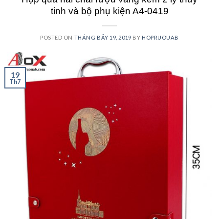
tinh và bộ phụ kiện A4-0419
POSTED ON
THÁNG BẢY 19, 2019
BY
HOPRUOUAB
19
Th7