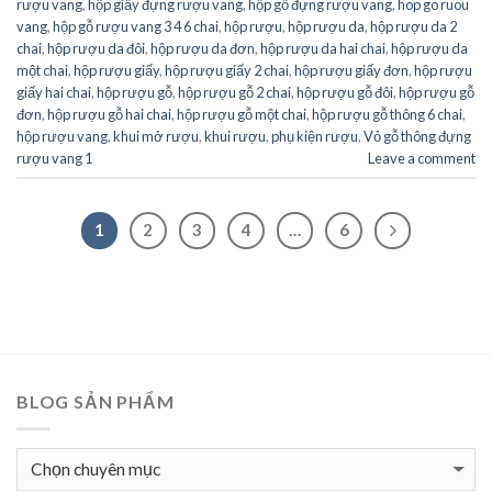
rượu vang
,
hộp giấy đựng rượu vang
,
hộp gỗ đựng rượu vang
,
hop go ruou
vang
,
hộp gỗ rượu vang 3 4 6 chai
,
hộp rượu
,
hộp rượu da
,
hộp rượu da 2
chai
,
hộp rượu da đôi
,
hộp rượu da đơn
,
hộp rượu da hai chai
,
hộp rượu da
một chai
,
hộp rượu giấy
,
hộp rượu giấy 2 chai
,
hộp rượu giấy đơn
,
hộp rượu
giấy hai chai
,
hộp rượu gỗ
,
hộp rượu gỗ 2 chai
,
hộp rượu gỗ đôi
,
hộp rượu gỗ
đơn
,
hộp rượu gỗ hai chai
,
hộp rượu gỗ một chai
,
hộp rượu gỗ thông 6 chai
,
hộp rượu vang
,
khui mở rượu
,
khui rượu
,
phụ kiện rượu
,
Vỏ gỗ thông đựng
rượu vang 1
Leave a comment
1
2
3
4
…
6
BLOG SẢN PHẨM
BLOG
SẢN