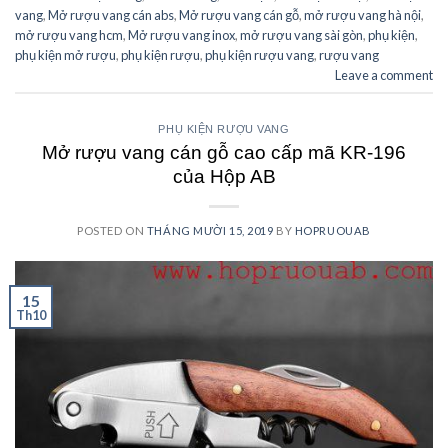
vang
,
Mở rượu vang cán abs
,
Mở rượu vang cán gỗ
,
mở rượu vang hà nội
,
mở rượu vang hcm
,
Mở rượu vang inox
,
mở rượu vang sài gòn
,
phụ kiện
,
phụ kiện mở rượu
,
phụ kiện rượu
,
phụ kiện rượu vang
,
rượu vang
Leave a comment
PHỤ KIỆN RƯỢU VANG
Mở rượu vang cán gỗ cao cấp mã KR-196
của Hộp AB
POSTED ON
THÁNG MƯỜI 15, 2019
BY
HOPRUOUAB
15
Th10