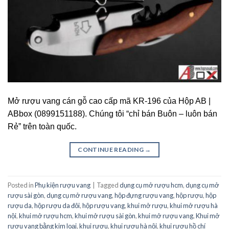
Mở rượu vang cán gỗ cao cấp mã KR-196 của Hộp AB |
ABbox (0899151188). Chúng tôi “chỉ bán Buôn – luôn bán
Rẻ” trên toàn quốc.
CONTINUE READING
→
Posted in
Phụ kiện rượu vang
|
Tagged
dụng cụ mở rượu hcm
,
dụng cụ mở
rượu sài gòn
,
dụng cụ mở rượu vang
,
hộp đựng rượu vang
,
hộp rượu
,
hộp
rượu da
,
hộp rượu da đôi
,
hộp rượu vang
,
khui mở rượu
,
khui mở rượu hà
nội
,
khui mở rượu hcm
,
khui mở rượu sài gòn
,
khui mở rượu vang
,
Khui mở
rượu vang bằng kim loại
,
khui rượu
,
khui rượu hà nội
,
khui rượu hồ chí