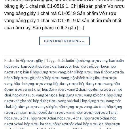
bằng giấy 1 chai mã C1-0519 1. Chi tiết sản phẩm Vỏ rượu
vang bằng giấy 1 chai mã C1-0519 Sản phẩm Vỏ rượu
vang bằng giấy 1 chai mã C1-0519 là sản phẩm mới nhất
của năm nay. Sản phẩm có thể gấp […]
CONTINUE READING
→
Posted in
Hộp rượu giấy
|
Tagged
bán buôn hộp đựng rượu vang
,
bán buôn
hộp rượu
,
bán buôn hộp rượu da
,
bán buôn hộp rượu gỗ
,
bán buôn hộp
rượu vang
,
bán sỉ hộp đựng rượu vang
,
bán sỉ hộp rượu
,
bán sỉ hộp rượu da
,
bán sỉ hộp rượu gỗ
,
bán sỉ hộp rượu vang
,
hộp bánh trung thu kèm rượu
vang
,
hộp da đựng rượu vang
,
hộp đựng rượu
,
hộp đựng rượu vang
,
hộp
đựng rượu vang 1 chai
,
hộp đựng rượu vang 2 chai
,
hộp đựng rượu vang 6
chai
,
hop dung ruou vang bang da
,
hộp đựng rượu vang gỗ bóng
,
hộp đựng
rượu vang hà nội
,
hộp đựng rượu vang hai chai
,
Hộp đựng rượu vang một
chai
,
hộp đựng rượu vang sài gòn
,
hộp đựng rượu vang sáu chai
,
hộp đựng
rượu vang sơn mài
,
hộp gỗ đựng rượu vang
,
hộp rượu
,
hộp rượu 1 chai
,
hộp rượu 2 chai
,
hộp rượu 3 chai
,
hộp rượu 4 chai
,
hộp rượu 5 chai
,
hộp
rượu 6 chai
,
hộp rượu ba chai
,
hộp rượu bốn chai
,
hộp rượu da
,
hộp rượu