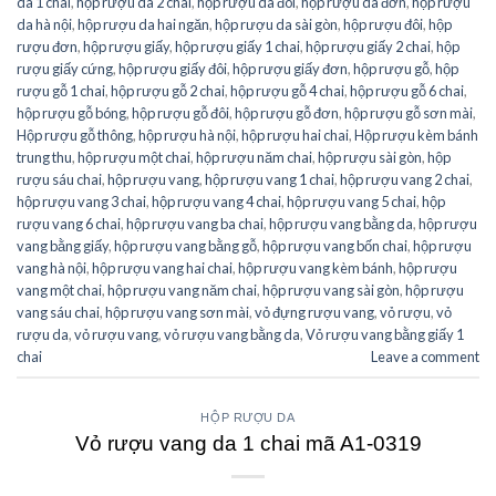
da 1 chai
,
hộp rượu da 2 chai
,
hộp rượu da đôi
,
hộp rượu da đơn
,
hộp rượu
da hà nội
,
hộp rượu da hai ngăn
,
hộp rượu da sài gòn
,
hộp rượu đôi
,
hộp
rượu đơn
,
hộp rượu giấy
,
hộp rượu giấy 1 chai
,
hộp rượu giấy 2 chai
,
hộp
rượu giấy cứng
,
hộp rượu giấy đôi
,
hộp rượu giấy đơn
,
hộp rượu gỗ
,
hộp
rượu gỗ 1 chai
,
hộp rượu gỗ 2 chai
,
hộp rượu gỗ 4 chai
,
hộp rượu gỗ 6 chai
,
hộp rượu gỗ bóng
,
hộp rượu gỗ đôi
,
hộp rượu gỗ đơn
,
hộp rượu gỗ sơn mài
,
Hộp rượu gỗ thông
,
hộp rượu hà nội
,
hộp rượu hai chai
,
Hộp rượu kèm bánh
trung thu
,
hộp rượu một chai
,
hộp rượu năm chai
,
hộp rượu sài gòn
,
hộp
rượu sáu chai
,
hộp rượu vang
,
hộp rượu vang 1 chai
,
hộp rượu vang 2 chai
,
hộp rượu vang 3 chai
,
hộp rượu vang 4 chai
,
hộp rượu vang 5 chai
,
hộp
rượu vang 6 chai
,
hộp rượu vang ba chai
,
hộp rượu vang bằng da
,
hộp rượu
vang bằng giấy
,
hộp rượu vang bằng gỗ
,
hộp rượu vang bốn chai
,
hộp rượu
vang hà nội
,
hộp rượu vang hai chai
,
hộp rượu vang kèm bánh
,
hộp rượu
vang một chai
,
hộp rượu vang năm chai
,
hộp rượu vang sài gòn
,
hộp rượu
vang sáu chai
,
hộp rượu vang sơn mài
,
vỏ đựng rượu vang
,
vỏ rượu
,
vỏ
rượu da
,
vỏ rượu vang
,
vỏ rượu vang bằng da
,
Vỏ rượu vang bằng giấy 1
chai
Leave a comment
HỘP RƯỢU DA
Vỏ rượu vang da 1 chai mã A1-0319