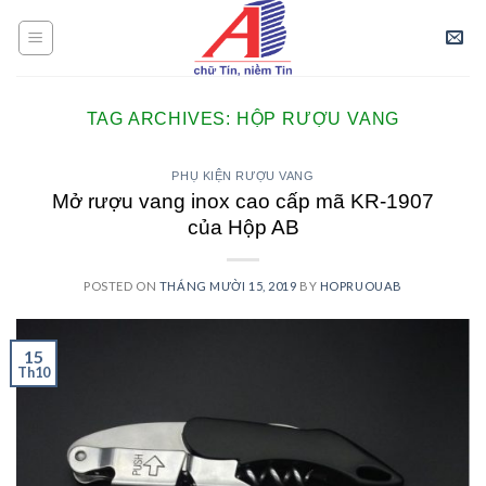
Skip
to
content
TAG ARCHIVES:
HỘP RƯỢU VANG
PHỤ KIỆN RƯỢU VANG
Mở rượu vang inox cao cấp mã KR-1907
của Hộp AB
POSTED ON
THÁNG MƯỜI 15, 2019
BY
HOPRUOUAB
15
Th10