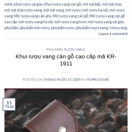
minh
,
khui rượu sài gòn
,
Khui rượu vang cán gỗ
,
mở nút bấc
,
mở nút chai
,
mở nút chai rượu vang
,
mở nút vang
,
mở rượu
,
mở rượu hà nội
,
mở rượu
vang
,
Mở rượu vang cán abs
,
Mở rượu vang cán gỗ
,
Mở rượu vang cán gỗ
cao cấp
,
mở rượu vang hà nội
,
mở rượu vang hcm
,
mở rượu vang sài gòn
,
phụ kiện
,
phụ kiện mở rượu
,
phụ kiện rượu
,
phụ kiện rượu vang
,
rượu vang
Leave a comment
PHỤ KIỆN RƯỢU VANG
Khui rượu vang cán gỗ cao cấp mã KR-
1911
POSTED ON
THÁNG MƯỜI 15, 2019
BY
HOPRUOUAB
15
Th10