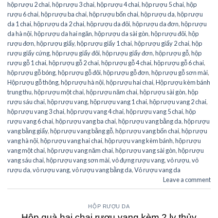
hộp rượu 2 chai
,
hộp rượu 3 chai
,
hộp rượu 4 chai
,
hộp rượu 5 chai
,
hộp
rượu 6 chai
,
hộp rượu ba chai
,
hộp rượu bốn chai
,
hộp rượu da
,
hộp rượu
da 1 chai
,
hộp rượu da 2 chai
,
hộp rượu da đôi
,
hộp rượu da đơn
,
hộp rượu
da hà nội
,
hộp rượu da hai ngăn
,
hộp rượu da sài gòn
,
hộp rượu đôi
,
hộp
rượu đơn
,
hộp rượu giấy
,
hộp rượu giấy 1 chai
,
hộp rượu giấy 2 chai
,
hộp
rượu giấy cứng
,
hộp rượu giấy đôi
,
hộp rượu giấy đơn
,
hộp rượu gỗ
,
hộp
rượu gỗ 1 chai
,
hộp rượu gỗ 2 chai
,
hộp rượu gỗ 4 chai
,
hộp rượu gỗ 6 chai
,
hộp rượu gỗ bóng
,
hộp rượu gỗ đôi
,
hộp rượu gỗ đơn
,
hộp rượu gỗ sơn mài
,
Hộp rượu gỗ thông
,
hộp rượu hà nội
,
hộp rượu hai chai
,
Hộp rượu kèm bánh
trung thu
,
hộp rượu một chai
,
hộp rượu năm chai
,
hộp rượu sài gòn
,
hộp
rượu sáu chai
,
hộp rượu vang
,
hộp rượu vang 1 chai
,
hộp rượu vang 2 chai
,
hộp rượu vang 3 chai
,
hộp rượu vang 4 chai
,
hộp rượu vang 5 chai
,
hộp
rượu vang 6 chai
,
hộp rượu vang ba chai
,
hộp rượu vang bằng da
,
hộp rượu
vang bằng giấy
,
hộp rượu vang bằng gỗ
,
hộp rượu vang bốn chai
,
hộp rượu
vang hà nội
,
hộp rượu vang hai chai
,
hộp rượu vang kèm bánh
,
hộp rượu
vang một chai
,
hộp rượu vang năm chai
,
hộp rượu vang sài gòn
,
hộp rượu
vang sáu chai
,
hộp rượu vang sơn mài
,
vỏ đựng rượu vang
,
vỏ rượu
,
vỏ
rượu da
,
vỏ rượu vang
,
vỏ rượu vang bằng da
,
Vỏ rượu vang da
Leave a comment
HỘP RƯỢU DA
Hộp quà hai chai rượu vang kèm 2 ly thủy