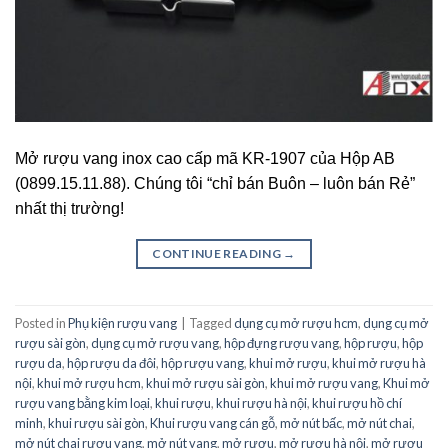
Mở rượu vang inox cao cấp mã KR-1907 của Hộp AB
(0899.15.11.88). Chúng tôi “chỉ bán Buôn – luôn bán Rẻ”
nhất thị trường!
CONTINUE READING
→
Posted in
Phụ kiện rượu vang
|
Tagged
dụng cụ mở rượu hcm
,
dụng cụ mở
rượu sài gòn
,
dụng cụ mở rượu vang
,
hộp đựng rượu vang
,
hộp rượu
,
hộp
rượu da
,
hộp rượu da đôi
,
hộp rượu vang
,
khui mở rượu
,
khui mở rượu hà
nội
,
khui mở rượu hcm
,
khui mở rượu sài gòn
,
khui mở rượu vang
,
Khui mở
rượu vang bằng kim loại
,
khui rượu
,
khui rượu hà nội
,
khui rượu hồ chí
minh
,
khui rượu sài gòn
,
Khui rượu vang cán gỗ
,
mở nút bấc
,
mở nút chai
,
mở nút chai rượu vang
,
mở nút vang
,
mở rượu
,
mở rượu hà nội
,
mở rượu