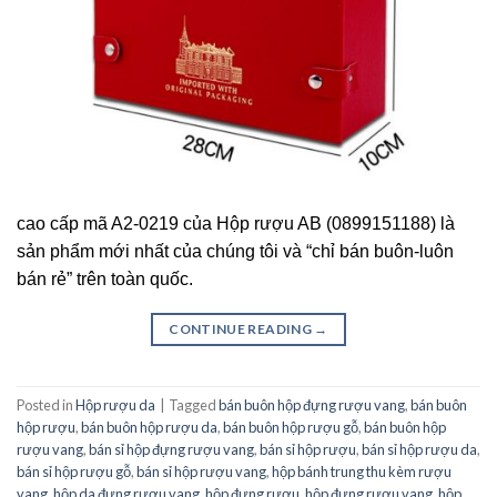
cao cấp mã A2-0219 của Hộp rượu AB (0899151188) là
sản phẩm mới nhất của chúng tôi và “chỉ bán buôn-luôn
bán rẻ” trên toàn quốc.
CONTINUE READING
→
Posted in
Hộp rượu da
|
Tagged
bán buôn hộp đựng rượu vang
,
bán buôn
hộp rượu
,
bán buôn hộp rượu da
,
bán buôn hộp rượu gỗ
,
bán buôn hộp
rượu vang
,
bán sỉ hộp đựng rượu vang
,
bán sỉ hộp rượu
,
bán sỉ hộp rượu da
,
bán sỉ hộp rượu gỗ
,
bán sỉ hộp rượu vang
,
hộp bánh trung thu kèm rượu
vang
,
hộp da đựng rượu vang
,
hộp đựng rượu
,
hộp đựng rượu vang
,
hộp