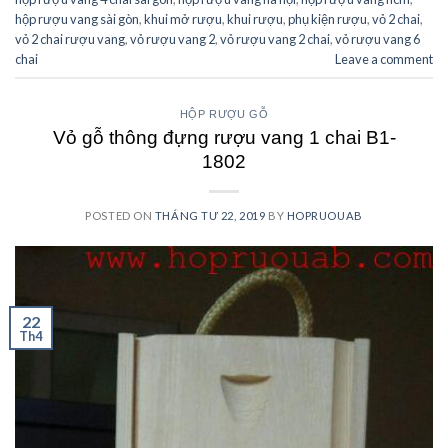
hộp rượu vang sài gòn
,
khui mở rượu
,
khui rượu
,
phụ kiện rượu
,
vỏ 2 chai
,
vỏ 2 chai rượu vang
,
vỏ rượu vang 2
,
vỏ rượu vang 2 chai
,
vỏ rượu vang 6
chai
Leave a comment
HỘP RƯỢU GỖ
Vỏ gỗ thông đựng rượu vang 1 chai B1-
1802
POSTED ON
THÁNG TƯ 22, 2019
BY
HOPRUOUAB
22
Th4