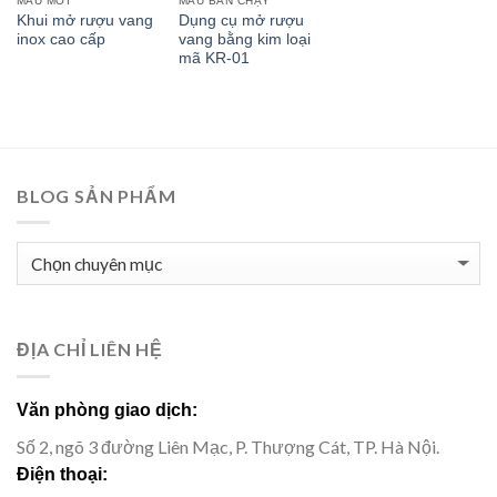
MẪU MỚI
MẪU BÁN CHẠY
Khui mở rượu vang
Dụng cụ mở rượu
inox cao cấp
vang bằng kim loại
mã KR-01
BLOG SẢN PHẨM
BLOG
SẢN
PHẨM
ĐỊA CHỈ LIÊN HỆ
Văn phòng giao dịch:
Số 2, ngõ 3 đường Liên Mạc, P. Thượng Cát, TP. Hà Nội.
Điện thoại: