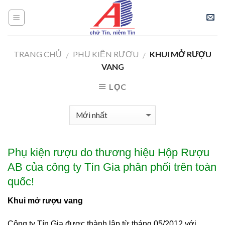
Skip
to
content
TRANG CHỦ
PHỤ KIỆN RƯỢU
KHUI MỞ RƯỢU
/
/
VANG
LỌC
Phụ kiện rượu do thương hiệu Hộp Rượu
AB của công ty Tín Gia phân phối trên toàn
quốc!
Khui mở rượu vang
Công ty Tín Gia được thành lập từ tháng 05/2012 với