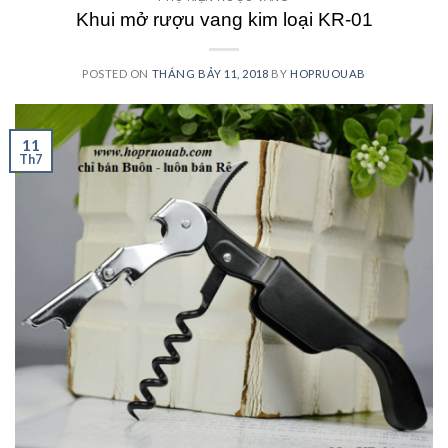
Khui mở rượu vang kim loại KR-01
POSTED ON
THÁNG BẢY 11, 2018
BY
HOPRUOUAB
11
Th7