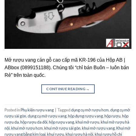
Mở rượu vang cán gỗ cao cấp mã KR-196 của Hộp AB |
ABbox (0899151188). Chúng tôi “chỉ bán Buôn – luôn bán
Rẻ” trên toàn quốc.
CONTINUE READING
→
Posted in
Phụ kiện rượu vang
|
Tagged
dụng cụ mở rượu hcm
,
dụng cụ mở
rượu sài gòn
,
dụng cụ mở rượu vang
,
hộp đựng rượu vang
,
hộp rượu
,
hộp
rượu da
,
hộp rượu da đôi
,
hộp rượu vang
,
khui mở rượu
,
khui mở rượu hà
nội
,
khui mở rượu hcm
,
khui mở rượu sài gòn
,
khui mở rượu vang
,
Khui mở
rượu vang bằng kim loại
,
khui rượu
,
khui rượu hà nội
,
khui rượu hồ chí