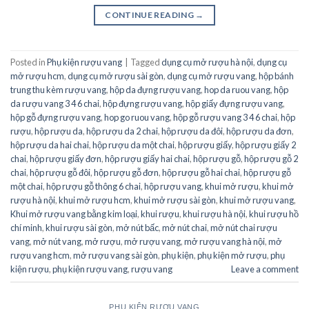
CONTINUE READING
→
Posted in
Phụ kiện rượu vang
|
Tagged
dụng cụ mở rượu hà nội
,
dụng cụ
mở rượu hcm
,
dụng cụ mở rượu sài gòn
,
dụng cụ mở rượu vang
,
hộp bánh
trung thu kèm rượu vang
,
hộp da đựng rượu vang
,
hop da ruou vang
,
hộp
da rượu vang 3 4 6 chai
,
hộp đựng rượu vang
,
hộp giấy đựng rượu vang
,
hộp gỗ đựng rượu vang
,
hop go ruou vang
,
hộp gỗ rượu vang 3 4 6 chai
,
hộp
rượu
,
hộp rượu da
,
hộp rượu da 2 chai
,
hộp rượu da đôi
,
hộp rượu da đơn
,
hộp rượu da hai chai
,
hộp rượu da một chai
,
hộp rượu giấy
,
hộp rượu giấy 2
chai
,
hộp rượu giấy đơn
,
hộp rượu giấy hai chai
,
hộp rượu gỗ
,
hộp rượu gỗ 2
chai
,
hộp rượu gỗ đôi
,
hộp rượu gỗ đơn
,
hộp rượu gỗ hai chai
,
hộp rượu gỗ
một chai
,
hộp rượu gỗ thông 6 chai
,
hộp rượu vang
,
khui mở rượu
,
khui mở
rượu hà nội
,
khui mở rượu hcm
,
khui mở rượu sài gòn
,
khui mở rượu vang
,
Khui mở rượu vang bằng kim loại
,
khui rượu
,
khui rượu hà nội
,
khui rượu hồ
chí minh
,
khui rượu sài gòn
,
mở nút bấc
,
mở nút chai
,
mở nút chai rượu
vang
,
mở nút vang
,
mở rượu
,
mở rượu vang
,
mở rượu vang hà nội
,
mở
rượu vang hcm
,
mở rượu vang sài gòn
,
phụ kiện
,
phụ kiện mở rượu
,
phụ
kiện rượu
,
phụ kiện rượu vang
,
rượu vang
Leave a comment
PHỤ KIỆN RƯỢU VANG