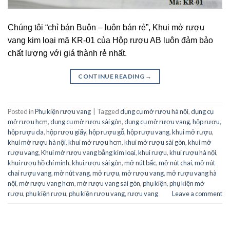
Chúng tôi “chỉ bán Buôn – luôn bán rẻ”, Khui mở rượu
vang kim loại mã KR-01 của Hộp rượu AB luôn đảm bảo
chất lượng với giá thành rẻ nhất.
CONTINUE READING
→
Posted in
Phụ kiện rượu vang
|
Tagged
dụng cụ mở rượu hà nội
,
dụng cụ
mở rượu hcm
,
dụng cụ mở rượu sài gòn
,
dụng cụ mở rượu vang
,
hộp rượu
,
hộp rượu da
,
hộp rượu giấy
,
hộp rượu gỗ
,
hộp rượu vang
,
khui mở rượu
,
khui mở rượu hà nội
,
khui mở rượu hcm
,
khui mở rượu sài gòn
,
khui mở
rượu vang
,
Khui mở rượu vang bằng kim loại
,
khui rượu
,
khui rượu hà nội
,
khui rượu hồ chí minh
,
khui rượu sài gòn
,
mở nút bấc
,
mở nút chai
,
mở nút
chai rượu vang
,
mở nút vang
,
mở rượu
,
mở rượu vang
,
mở rượu vang hà
nội
,
mở rượu vang hcm
,
mở rượu vang sài gòn
,
phụ kiện
,
phụ kiện mở
rượu
,
phụ kiện rượu
,
phụ kiện rượu vang
,
rượu vang
Leave a comment