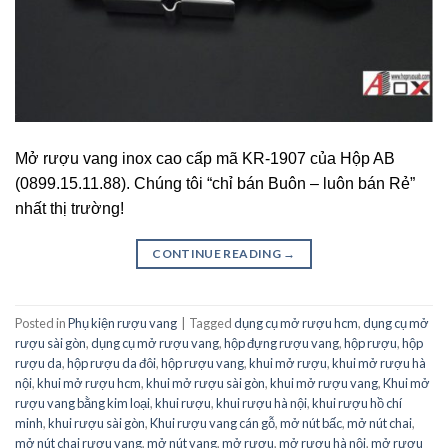
Mở rượu vang inox cao cấp mã KR-1907 của Hộp AB
(0899.15.11.88). Chúng tôi “chỉ bán Buôn – luôn bán Rẻ”
nhất thị trường!
CONTINUE READING
→
Posted in
Phụ kiện rượu vang
|
Tagged
dụng cụ mở rượu hcm
,
dụng cụ mở
rượu sài gòn
,
dụng cụ mở rượu vang
,
hộp đựng rượu vang
,
hộp rượu
,
hộp
rượu da
,
hộp rượu da đôi
,
hộp rượu vang
,
khui mở rượu
,
khui mở rượu hà
nội
,
khui mở rượu hcm
,
khui mở rượu sài gòn
,
khui mở rượu vang
,
Khui mở
rượu vang bằng kim loại
,
khui rượu
,
khui rượu hà nội
,
khui rượu hồ chí
minh
,
khui rượu sài gòn
,
Khui rượu vang cán gỗ
,
mở nút bấc
,
mở nút chai
,
mở nút chai rượu vang
,
mở nút vang
,
mở rượu
,
mở rượu hà nội
,
mở rượu