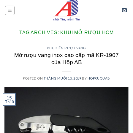
Skip
to
content
TAG ARCHIVES:
KHUI MỞ RƯỢU HCM
PHỤ KIỆN RƯỢU VANG
Mở rượu vang inox cao cấp mã KR-1907
của Hộp AB
POSTED ON
THÁNG MƯỜI 15, 2019
BY
HOPRUOUAB
15
Th10