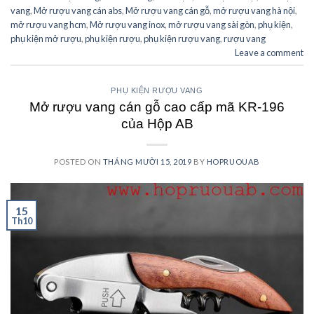
vang
,
Mở rượu vang cán abs
,
Mở rượu vang cán gỗ
,
mở rượu vang hà nội
,
mở rượu vang hcm
,
Mở rượu vang inox
,
mở rượu vang sài gòn
,
phụ kiện
,
phụ kiện mở rượu
,
phụ kiện rượu
,
phụ kiện rượu vang
,
rượu vang
Leave a comment
PHỤ KIỆN RƯỢU VANG
Mở rượu vang cán gỗ cao cấp mã KR-196
của Hộp AB
POSTED ON
THÁNG MƯỜI 15, 2019
BY
HOPRUOUAB
15
Th10