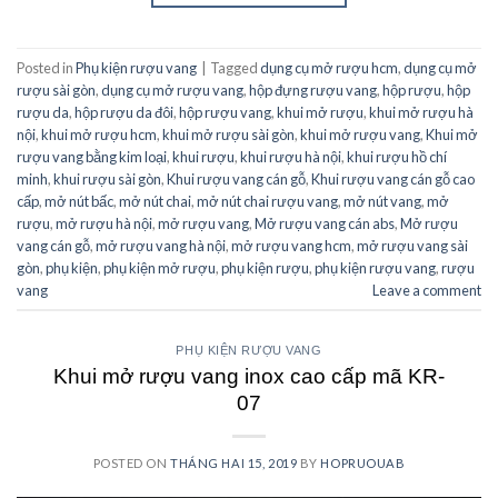
Posted in
Phụ kiện rượu vang
|
Tagged
dụng cụ mở rượu hcm
,
dụng cụ mở
rượu sài gòn
,
dụng cụ mở rượu vang
,
hộp đựng rượu vang
,
hộp rượu
,
hộp
rượu da
,
hộp rượu da đôi
,
hộp rượu vang
,
khui mở rượu
,
khui mở rượu hà
nội
,
khui mở rượu hcm
,
khui mở rượu sài gòn
,
khui mở rượu vang
,
Khui mở
rượu vang bằng kim loại
,
khui rượu
,
khui rượu hà nội
,
khui rượu hồ chí
minh
,
khui rượu sài gòn
,
Khui rượu vang cán gỗ
,
Khui rượu vang cán gỗ cao
cấp
,
mở nút bấc
,
mở nút chai
,
mở nút chai rượu vang
,
mở nút vang
,
mở
rượu
,
mở rượu hà nội
,
mở rượu vang
,
Mở rượu vang cán abs
,
Mở rượu
vang cán gỗ
,
mở rượu vang hà nội
,
mở rượu vang hcm
,
mở rượu vang sài
gòn
,
phụ kiện
,
phụ kiện mở rượu
,
phụ kiện rượu
,
phụ kiện rượu vang
,
rượu
vang
Leave a comment
PHỤ KIỆN RƯỢU VANG
Khui mở rượu vang inox cao cấp mã KR-
07
POSTED ON
THÁNG HAI 15, 2019
BY
HOPRUOUAB