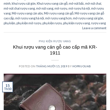
minh
,
khui rượu sài gòn
,
Khui rượu vang cán gỗ
,
mở nút bấc
,
mở nút chai
,
mở nút chai rượu vang
,
mở nút vang
,
mở rượu
,
mở rượu hà nội
,
mở rượu
vang
,
Mở rượu vang cán abs
,
Mở rượu vang cán gỗ
,
Mở rượu vang cán gỗ
cao cấp
,
mở rượu vang hà nội
,
mở rượu vang hcm
,
mở rượu vang sài gòn
,
phụ kiện
,
phụ kiện mở rượu
,
phụ kiện rượu
,
phụ kiện rượu vang
,
rượu vang
Leave a comment
PHỤ KIỆN RƯỢU VANG
Khui rượu vang cán gỗ cao cấp mã KR-
1911
POSTED ON
THÁNG MƯỜI 15, 2019
BY
HOPRUOUAB
15
Th10