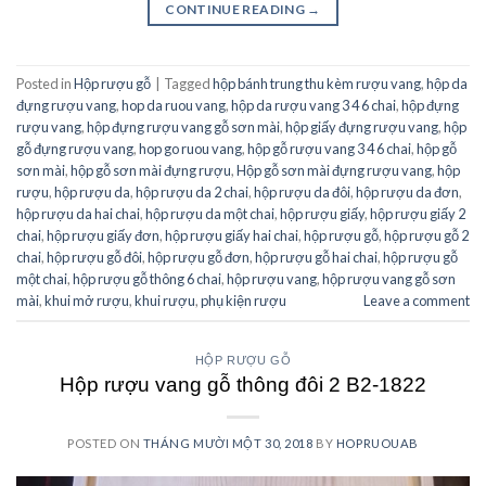
CONTINUE READING
→
Posted in
Hộp rượu gỗ
|
Tagged
hộp bánh trung thu kèm rượu vang
,
hộp da
đựng rượu vang
,
hop da ruou vang
,
hộp da rượu vang 3 4 6 chai
,
hộp đựng
rượu vang
,
hộp đựng rượu vang gỗ sơn mài
,
hộp giấy đựng rượu vang
,
hộp
gỗ đựng rượu vang
,
hop go ruou vang
,
hộp gỗ rượu vang 3 4 6 chai
,
hộp gỗ
sơn mài
,
hộp gỗ sơn mài đựng rượu
,
Hộp gỗ sơn mài đựng rượu vang
,
hộp
rượu
,
hộp rượu da
,
hộp rượu da 2 chai
,
hộp rượu da đôi
,
hộp rượu da đơn
,
hộp rượu da hai chai
,
hộp rượu da một chai
,
hộp rượu giấy
,
hộp rượu giấy 2
chai
,
hộp rượu giấy đơn
,
hộp rượu giấy hai chai
,
hộp rượu gỗ
,
hộp rượu gỗ 2
chai
,
hộp rượu gỗ đôi
,
hộp rượu gỗ đơn
,
hộp rượu gỗ hai chai
,
hộp rượu gỗ
một chai
,
hộp rượu gỗ thông 6 chai
,
hộp rượu vang
,
hộp rượu vang gỗ sơn
mài
,
khui mở rượu
,
khui rượu
,
phụ kiện rượu
Leave a comment
HỘP RƯỢU GỖ
Hộp rượu vang gỗ thông đôi 2 B2-1822
POSTED ON
THÁNG MƯỜI MỘT 30, 2018
BY
HOPRUOUAB