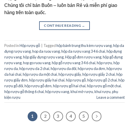
Chúng tôi chỉ bán Buôn – luôn bán Rẻ và miễn phí giao
hàng trên toàn quốc.
CONTINUE READING
→
Posted in
Hộp rượu gỗ
|
Tagged
hộp bánh trung thu kèm rượu vang
,
hộp da
đựng rượu vang
,
hop da ruou vang
,
hộp da rượu vang 3 4 6 chai
,
hộp đựng
rượu vang
,
hộp giấy đựng rượu vang
,
Hộp gỗ đơn rượu vang
,
hộp gỗ đựng
rượu vang
,
hop go ruou vang
,
hộp gỗ rượu vang 3 4 6 chai
,
hộp rượu
,
hộp
rượu da
,
hộp rượu da 2 chai
,
hộp rượu da đôi
,
hộp rượu da đơn
,
hộp rượu
da hai chai
,
hộp rượu da một chai
,
hộp rượu giấy
,
hộp rượu giấy 2 chai
,
hộp
rượu giấy đơn
,
hộp rượu giấy hai chai
,
hộp rượu gỗ
,
hộp rượu gỗ 2 chai
,
hộp
rượu gỗ đôi
,
hộp rượu gỗ đơn
,
hộp rượu gỗ hai chai
,
hộp rượu gỗ một chai
,
hộp rượu gỗ thông 6 chai
,
hộp rượu vang
,
khui mở rượu
,
khui rượu
,
phụ
kiện rượu
Leave a comment
1
2
3
4
5