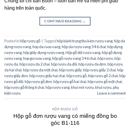
Chúng tôi chỉ bán Buôn – luôn bán Rẻ và miễn phí giao
hàng trên toàn quốc.
CONTINUE READING
→
Posted in
Hộp rượu gỗ
|
Tagged
hộp bánh trung thu kèm rượu vang
,
hộp da
đựng rượu vang
,
hop da ruou vang
,
hộp da rượu vang 3 4 6 chai
,
hộp đựng
rượu vang
,
hộp giấy đựng rượu vang
,
Hộp gỗ đôi rượu vang
,
hộp gỗ đựng
rượu vang
,
hop go ruou vang
,
hộp gỗ rượu vang 3 4 6 chai
,
hộp rượu
,
hộp
rượu da
,
hộp rượu da 2 chai
,
hộp rượu da đôi
,
hộp rượu da đơn
,
hộp rượu
da hai chai
,
hộp rượu da một chai
,
hộp rượu giấy
,
hộp rượu giấy 2 chai
,
hộp
rượu giấy đơn
,
hộp rượu giấy hai chai
,
hộp rượu gỗ
,
hộp rượu gỗ 2 chai
,
hộp
rượu gỗ đôi
,
hộp rượu gỗ đơn
,
hộp rượu gỗ hai chai
,
hộp rượu gỗ một chai
,
hộp rượu gỗ thông 6 chai
,
hộp rượu vang
,
khui mở rượu
,
khui rượu
,
phụ
kiện rượu
Leave a comment
HỘP RƯỢU GỖ
Hộp gỗ đơn rượu vang có miếng đồng bo
góc B1-116