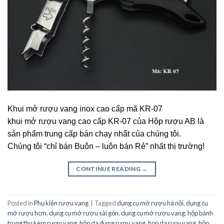
Khui mở rượu vang inox cao cấp mã KR-07
khui mở rượu vang cao cấp KR-07 của Hộp rượu AB là
sản phẩm trung cấp bán chạy nhất của chúng tôi.
Chúng tôi “chỉ bán Buôn – luôn bán Rẻ” nhất thị trường!
CONTINUE READING
→
Posted in
Phụ kiện rượu vang
|
Tagged
dụng cụ mở rượu hà nội
,
dụng cụ
mở rượu hcm
,
dụng cụ mở rượu sài gòn
,
dụng cụ mở rượu vang
,
hộp bánh
trung thu kèm rượu vang
,
hộp da đựng rượu vang
,
hop da ruou vang
,
hộp