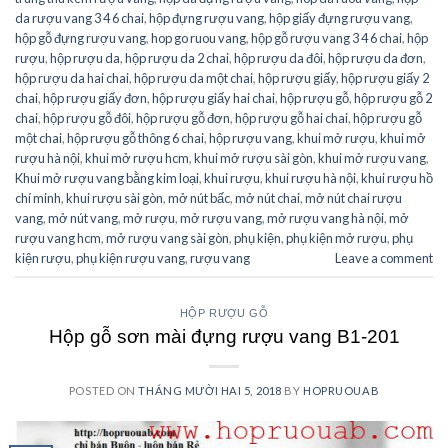
da rượu vang 3 4 6 chai
,
hộp đựng rượu vang
,
hộp giấy đựng rượu vang
,
hộp gỗ đựng rượu vang
,
hop go ruou vang
,
hộp gỗ rượu vang 3 4 6 chai
,
hộp
rượu
,
hộp rượu da
,
hộp rượu da 2 chai
,
hộp rượu da đôi
,
hộp rượu da đơn
,
hộp rượu da hai chai
,
hộp rượu da một chai
,
hộp rượu giấy
,
hộp rượu giấy 2
chai
,
hộp rượu giấy đơn
,
hộp rượu giấy hai chai
,
hộp rượu gỗ
,
hộp rượu gỗ 2
chai
,
hộp rượu gỗ đôi
,
hộp rượu gỗ đơn
,
hộp rượu gỗ hai chai
,
hộp rượu gỗ
một chai
,
hộp rượu gỗ thông 6 chai
,
hộp rượu vang
,
khui mở rượu
,
khui mở
rượu hà nội
,
khui mở rượu hcm
,
khui mở rượu sài gòn
,
khui mở rượu vang
,
Khui mở rượu vang bằng kim loại
,
khui rượu
,
khui rượu hà nội
,
khui rượu hồ
chí minh
,
khui rượu sài gòn
,
mở nút bấc
,
mở nút chai
,
mở nút chai rượu
vang
,
mở nút vang
,
mở rượu
,
mở rượu vang
,
mở rượu vang hà nội
,
mở
rượu vang hcm
,
mở rượu vang sài gòn
,
phụ kiện
,
phụ kiện mở rượu
,
phụ
kiện rượu
,
phụ kiện rượu vang
,
rượu vang
Leave a comment
HỘP RƯỢU GỖ
Hộp gỗ sơn mài đựng rượu vang B1-201
POSTED ON
THÁNG MƯỜI HAI 5, 2018
BY
HOPRUOUAB