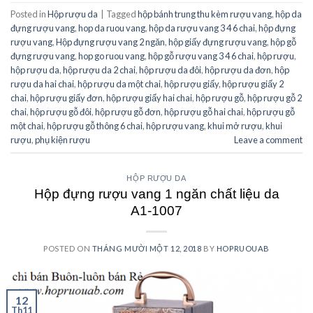
Posted in
Hộp rượu da
|
Tagged
hộp bánh trung thu kèm rượu vang
,
hộp da
đựng rượu vang
,
hop da ruou vang
,
hộp da rượu vang 3 4 6 chai
,
hộp đựng
rượu vang
,
Hộp đựng rượu vang 2 ngăn
,
hộp giấy đựng rượu vang
,
hộp gỗ
đựng rượu vang
,
hop go ruou vang
,
hộp gỗ rượu vang 3 4 6 chai
,
hộp rượu
,
hộp rượu da
,
hộp rượu da 2 chai
,
hộp rượu da đôi
,
hộp rượu da đơn
,
hộp
rượu da hai chai
,
hộp rượu da một chai
,
hộp rượu giấy
,
hộp rượu giấy 2
chai
,
hộp rượu giấy đơn
,
hộp rượu giấy hai chai
,
hộp rượu gỗ
,
hộp rượu gỗ 2
chai
,
hộp rượu gỗ đôi
,
hộp rượu gỗ đơn
,
hộp rượu gỗ hai chai
,
hộp rượu gỗ
một chai
,
hộp rượu gỗ thông 6 chai
,
hộp rượu vang
,
khui mở rượu
,
khui
rượu
,
phụ kiện rượu
Leave a comment
HỘP RƯỢU DA
Hộp đựng rượu vang 1 ngăn chất liệu da
A1-1007
POSTED ON
THÁNG MƯỜI MỘT 12, 2018
BY
HOPRUOUAB
12
Th11