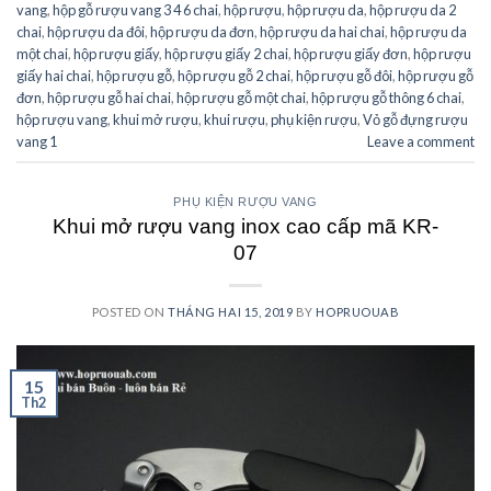
vang
,
hộp gỗ rượu vang 3 4 6 chai
,
hộp rượu
,
hộp rượu da
,
hộp rượu da 2
chai
,
hộp rượu da đôi
,
hộp rượu da đơn
,
hộp rượu da hai chai
,
hộp rượu da
một chai
,
hộp rượu giấy
,
hộp rượu giấy 2 chai
,
hộp rượu giấy đơn
,
hộp rượu
giấy hai chai
,
hộp rượu gỗ
,
hộp rượu gỗ 2 chai
,
hộp rượu gỗ đôi
,
hộp rượu gỗ
đơn
,
hộp rượu gỗ hai chai
,
hộp rượu gỗ một chai
,
hộp rượu gỗ thông 6 chai
,
hộp rượu vang
,
khui mở rượu
,
khui rượu
,
phụ kiện rượu
,
Vỏ gỗ đựng rượu
vang 1
Leave a comment
PHỤ KIỆN RƯỢU VANG
Khui mở rượu vang inox cao cấp mã KR-
07
POSTED ON
THÁNG HAI 15, 2019
BY
HOPRUOUAB
15
Th2