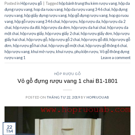
Posted in
Hộp rượu gỗ
|
Tagged
hộp bánh trung thu kèm rượu vang
,
hộp da
đựng rượu vang
,
hop da ruou vang
,
hộp da rượu vang 3 4 6 chai
,
hộp đựng
rượu vang
,
hộp giấy đựng rượu vang
,
hộp gỗ đựng rượu vang
,
hop go ruou
vang
,
hộp gỗ rượu vang 3 4 6 chai
,
hộp rượu
,
hộp rượu da
,
hộp rượu da 2
chai
,
hộp rượu da đôi
,
hộp rượu da đơn
,
hộp rượu da hai chai
,
hộp rượu da
một chai
,
hộp rượu giấy
,
hộp rượu giấy 2 chai
,
hộp rượu giấy đơn
,
hộp rượu
giấy hai chai
,
hộp rượu gỗ
,
hộp rượu gỗ 2 chai
,
hộp rượu gỗ đôi
,
hộp rượu gỗ
đơn
,
hộp rượu gỗ hai chai
,
hộp rượu gỗ một chai
,
hộp rượu gỗ thông 6 chai
,
hộp rượu vang
,
khui mở rượu
,
khui rượu
,
phụ kiện rượu
,
Vỏ gỗ thông đựng
rượu vang 1
Leave a comment
HỘP RƯỢU GỖ
Vỏ gỗ đựng rượu vang 1 chai B1-1801
POSTED ON
THÁNG TƯ 22, 2019
BY
HOPRUOUAB
22
Th4