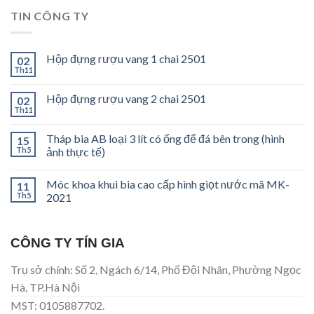
TIN CÔNG TY
Hộp đựng rượu vang 1 chai 2501
02
Th11
Hộp đựng rượu vang 2 chai 2501
02
Th11
Tháp bia AB loại 3 lít có ống để đá bên trong (hình
15
Th5
ảnh thực tế)
Móc khoa khui bia cao cấp hình giọt nước mã MK-
11
Th5
2021
CÔNG TY TÍN GIA
Trụ sở chính: Số 2, Ngách 6/14, Phố Đội Nhân, Phường Ngọc
Hà, TP.Hà Nội
MST: 0105887702.