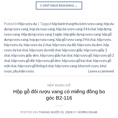
CONTINUE READING
→
Posted in
Hộp rượu da
|
Tagged
hộp bánh trung thu kèm rượu vang
,
hộp da
đựng rượu vang
,
hop da ruou vang
,
hộp da rượu vang 3 4 6 chai
,
hộp đựng
rượu vang
,
Hộp đựng rượu vang 1 ngăn
,
hộp giấy đựng rượu vang
,
hộp gỗ
đựng rượu vang
,
hop go ruou vang
,
hộp gỗ rượu vang 3 4 6 chai
,
hộp rượu
,
hộp rượu da
,
hộp rượu da 2 chai
,
hộp rượu da đôi
,
hộp rượu da đơn
,
hộp
rượu da hai chai
,
hộp rượu da một chai
,
hộp rượu giấy
,
hộp rượu giấy 2
chai
,
hộp rượu giấy đơn
,
hộp rượu giấy hai chai
,
hộp rượu gỗ
,
hộp rượu gỗ 2
chai
,
hộp rượu gỗ đôi
,
hộp rượu gỗ đơn
,
hộp rượu gỗ hai chai
,
hộp rượu gỗ
một chai
,
hộp rượu gỗ thông 6 chai
,
hộp rượu vang
,
khui mở rượu
,
khui
rượu
,
phụ kiện rượu
Leave a comment
HỘP RƯỢU GỖ
Hộp gỗ đôi rượu vang có miếng đồng bo
góc B2-116
POSTED ON
THÁNG MƯỜI 31, 2018
BY
HOPRUOUAB