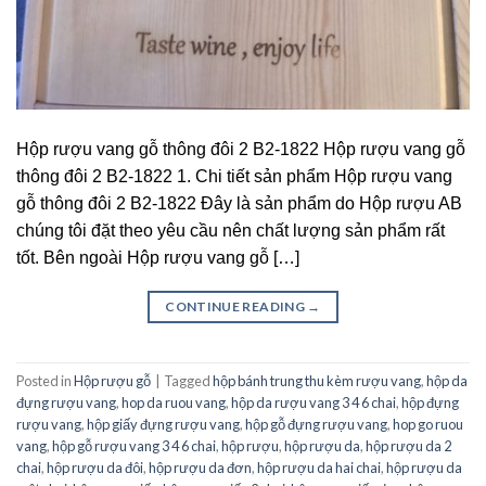
Hộp rượu vang gỗ thông đôi 2 B2-1822 Hộp rượu vang gỗ
thông đôi 2 B2-1822 1. Chi tiết sản phẩm Hộp rượu vang
gỗ thông đôi 2 B2-1822 Đây là sản phẩm do Hộp rượu AB
chúng tôi đặt theo yêu cầu nên chất lượng sản phẩm rất
tốt. Bên ngoài Hộp rượu vang gỗ […]
CONTINUE READING
→
Posted in
Hộp rượu gỗ
|
Tagged
hộp bánh trung thu kèm rượu vang
,
hộp da
đựng rượu vang
,
hop da ruou vang
,
hộp da rượu vang 3 4 6 chai
,
hộp đựng
rượu vang
,
hộp giấy đựng rượu vang
,
hộp gỗ đựng rượu vang
,
hop go ruou
vang
,
hộp gỗ rượu vang 3 4 6 chai
,
hộp rượu
,
hộp rượu da
,
hộp rượu da 2
chai
,
hộp rượu da đôi
,
hộp rượu da đơn
,
hộp rượu da hai chai
,
hộp rượu da