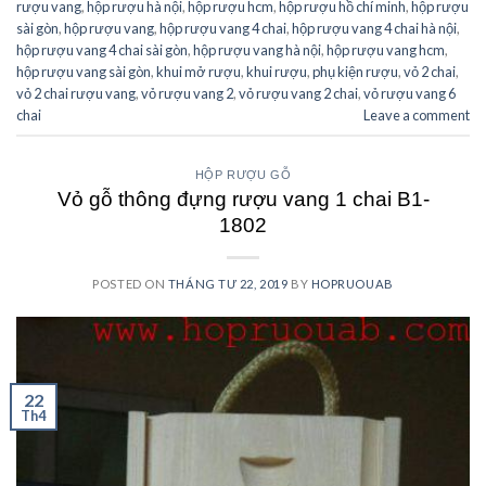
rượu vang
,
hộp rượu hà nội
,
hộp rượu hcm
,
hộp rượu hồ chí minh
,
hộp rượu
sài gòn
,
hộp rượu vang
,
hộp rượu vang 4 chai
,
hộp rượu vang 4 chai hà nội
,
hộp rượu vang 4 chai sài gòn
,
hộp rượu vang hà nội
,
hộp rượu vang hcm
,
hộp rượu vang sài gòn
,
khui mở rượu
,
khui rượu
,
phụ kiện rượu
,
vỏ 2 chai
,
vỏ 2 chai rượu vang
,
vỏ rượu vang 2
,
vỏ rượu vang 2 chai
,
vỏ rượu vang 6
chai
Leave a comment
HỘP RƯỢU GỖ
Vỏ gỗ thông đựng rượu vang 1 chai B1-
1802
POSTED ON
THÁNG TƯ 22, 2019
BY
HOPRUOUAB
22
Th4