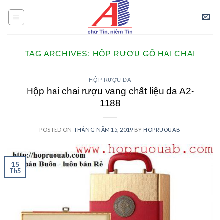
Skip
to
content
TAG ARCHIVES:
HỘP RƯỢU GỖ HAI CHAI
HỘP RƯỢU DA
Hộp hai chai rượu vang chất liệu da A2-
1188
POSTED ON
THÁNG NĂM 15, 2019
BY
HOPRUOUAB
15
Th5