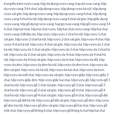
trung thu kèm rượu vang
,
hộp da đựng rượu vang
,
hop da ruou vang
,
hộp
da rượu vang 3 4 6 chai
,
hộp đựng rượu
,
hộp đựng rượu hà nội
,
hộp đựng
rượu sài gòn
,
hộp đựng rượu vang
,
hộp đựng rượu vang 4 chai
,
hộp đựng
rượu vang 4 chai hà nội
,
hộp đựng rượu vang 4 chai sài gòn
,
hộp giấy đựng
rượu vang
,
hộp gỗ đựng rượu vang
,
hop go ruou vang
,
hộp gỗ rượu vang 3 4
6 chai
,
hộp hai chai
,
hộp hai chai rượu
,
hộp hai chai rượu vang
,
Hộp hai chai
rượu vang chất liệu da
,
hộp rượu
,
hộp rượu 1 chai hà nội
,
hộp rượu 1 chai
sài gòn
,
hộp rượu 2 chai hà nội
,
hộp rượu 2 chai sài gòn
,
hộp rượu 4 chai
,
hộp
rượu 4 chai hà nội
,
hộp rượu 4 chai sài gòn
,
hộp rượu da
,
hộp rượu da 1 chai
hà nội
,
hộp rượu da 1 chai sài gòn
,
hộp rượu da 2 chai
,
hộp rượu da 2 chai hà
nội
,
hộp rượu da 2 chai sài gòn
,
hộp rượu da 4 chai
,
hộp rượu da 4 chai hà
nội
,
hộp rượu da 4 chai sài gòn
,
hộp rượu da 6 chai
,
hộp rượu da đôi
,
hộp
rượu da đơn
,
hộp rượu da đơn hà nội
,
hộp rượu da đơn hcm
,
hộp rượu da
đơn sài gòn
,
hộp rượu da hà nội
,
hộp rượu da hai chai
,
hộp rượu da hcm
,
hộp rượu da một chai
,
hộp rượu da sài gòn
,
hộp rượu giấy
,
hộp rượu giấy 2
chai
,
hộp rượu giấy đơn
,
hộp rượu giấy hai chai
,
hộp rượu gỗ
,
hộp rượu gỗ 1
chai hà nội
,
hộp rượu gỗ 1 chai sài gòn
,
hộp rượu gỗ 2 chai
,
hộp rượu gỗ 2
chai hà nội
,
hộp rượu gỗ 2 chai sài gòn
,
hộp rượu gỗ 4 chai
,
hộp rượu gỗ 4
chai hà nội
,
hộp rượu gỗ 4 chai sài gòn
,
hộp rượu gỗ 6 chai
,
hộp rượu gỗ đôi
,
hộp rượu gỗ đôi hà nội
,
hộp rượu gỗ đôi sài gòn
,
hộp rượu gỗ đơn
,
hộp rượu
gỗ đơn hà nội
,
hộp rượu gỗ đơn sài gòn
,
hộp rượu gỗ hai chai
,
hộp rượu gỗ
một chai
,
hộp rượu gỗ thông 6 chai
,
hộp rượu gỗ thông 6 chai hộp hai chai