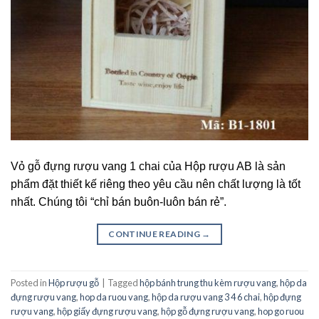
Vỏ gỗ đựng rượu vang 1 chai của Hộp rượu AB là sản
phẩm đặt thiết kế riêng theo yêu cầu nên chất lượng là tốt
nhất. Chúng tôi “chỉ bán buôn-luôn bán rẻ”.
CONTINUE READING
→
Posted in
Hộp rượu gỗ
|
Tagged
hộp bánh trung thu kèm rượu vang
,
hộp da
đựng rượu vang
,
hop da ruou vang
,
hộp da rượu vang 3 4 6 chai
,
hộp đựng
rượu vang
,
hộp giấy đựng rượu vang
,
hộp gỗ đựng rượu vang
,
hop go ruou