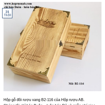
31
Th10
Hộp gỗ đôi rượu vang B2-116 của Hộp rượu AB.