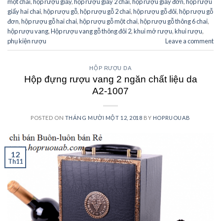
một chai
,
hộp rượu giấy
,
hộp rượu giấy 2 chai
,
hộp rượu giấy đơn
,
hộp rượu
giấy hai chai
,
hộp rượu gỗ
,
hộp rượu gỗ 2 chai
,
hộp rượu gỗ đôi
,
hộp rượu gỗ
đơn
,
hộp rượu gỗ hai chai
,
hộp rượu gỗ một chai
,
hộp rượu gỗ thông 6 chai
,
hộp rượu vang
,
Hộp rượu vang gỗ thông đôi 2
,
khui mở rượu
,
khui rượu
,
phụ kiện rượu
Leave a comment
HỘP RƯỢU DA
Hộp đựng rượu vang 2 ngăn chất liệu da
A2-1007
POSTED ON
THÁNG MƯỜI MỘT 12, 2018
BY
HOPRUOUAB
12
Th11