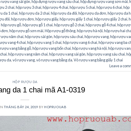
 rượu vang sài gòn
,
hộp đựng rượu vang sáu chai
,
hộp đựng rượu vang sơn mài
,
ợu 2 chai
,
hộp rượu 3 chai
,
hộp rượu 4 chai
,
hộp rượu 5 chai
,
hộp rượu 6 chai
,
hộp
u da 1 chai
,
hộp rượu da 2 chai
,
hộp rượu da đôi
,
hộp rượu da đơn
,
hộp rượu da h
ợu đôi
,
hộp rượu đơn
,
hộp rượu giấy
,
hộp rượu giấy 1 chai
,
hộp rượu giấy 2 chai
,
h
,
hộp rượu gỗ
,
hộp rượu gỗ 1 chai
,
hộp rượu gỗ 2 chai
,
hộp rượu gỗ 4 chai
,
hộp rượ
ỗ đơn
,
hộp rượu gỗ sơn mài
,
Hộp rượu gỗ thông
,
hộp rượu hà nội
,
hộp rượu hai cha
rượu năm chai
,
hộp rượu sài gòn
,
hộp rượu sáu chai
,
hộp rượu vang
,
hộp rượu va
rượu vang 4 chai
,
hộp rượu vang 5 chai
,
hộp rượu vang 6 chai
,
hộp rượu vang ba c
 rượu vang bằng gỗ
,
hộp rượu vang bốn chai
,
hộp rượu vang hà nội
,
hộp rượu van
chai
,
hộp rượu vang năm chai
,
hộp rượu vang sài gòn
,
hộp rượu vang sáu chai
,
hộ
rượu da
,
vỏ rượu vang
,
vỏ rượu vang bằng da
,
Vỏ rượu vang bằng giấy 1 chai
Leave a com
HỘP RƯỢU DA
ang da 1 chai mã A1-0319
ON
THÁNG BẢY 24, 2019
BY
HOPRUOUAB