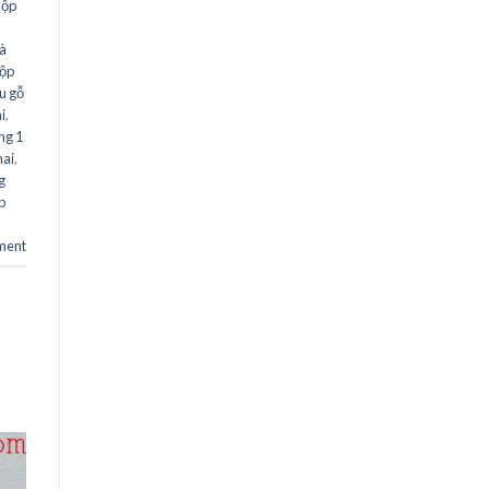
hộp
à
ộp
u gỗ
i
,
ng 1
hai
,
g
p
ment