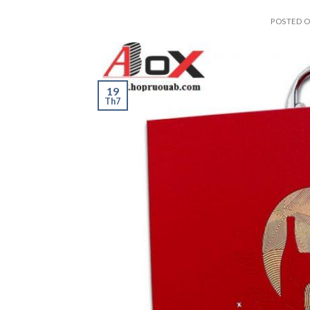
POSTED 
19
Th7