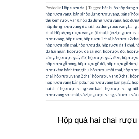
Posted in
Hộp rượu da
|
Tagged
bán buôn hộp đựng r
hộp rượu vang
,
bán sỉ hộp đựng rượu vang
,
bán sỉ hộp
thu kèm rượu vang
,
hộp da đựng rượu vang
,
hộp đựn
hộp đựng rượu vang 6 chai
,
hop dung ruou vang bang 
chai
,
Hộp đựng rượu vang một chai
,
hộp đựng rượu van
rượu vang
,
hộp rượu
,
hộp rượu 1 chai
,
hộp rượu 2 cha
hộp rượu bốn chai
,
hộp rượu da
,
hộp rượu da 1 chai
,
h
da hai ngăn
,
hộp rượu da sài gòn
,
hộp rượu đôi
,
hộp rư
cứng
,
hộp rượu giấy đôi
,
hộp rượu giấy đơn
,
hộp rượu
hộp rượu gỗ bóng
,
hộp rượu gỗ đôi
,
hộp rượu gỗ đơn
,
rượu kèm bánh trung thu
,
hộp rượu một chai
,
hộp rượu
chai
,
hộp rượu vang 2 chai
,
hộp rượu vang 3 chai
,
hộp 
hộp rượu vang bằng da
,
hộp rượu vang bằng giấy
,
hộp
hai chai
,
hộp rượu vang kèm bánh
,
hộp rượu vang một 
rượu vang sơn mài
,
vỏ đựng rượu vang
,
vỏ rượu
,
vỏ 
Hộp quà hai chai rượu 