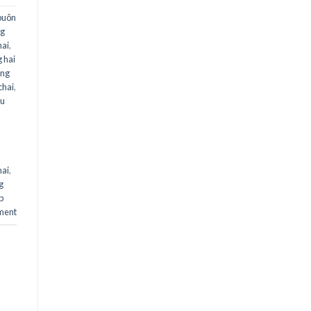
buôn
ng
hai
,
 hai
ựng
chai
,
ợu
,
hai
,
g
p
ment