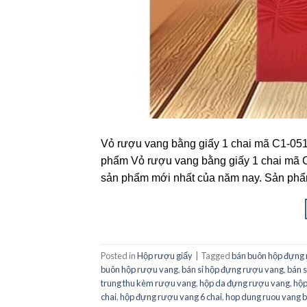
Vỏ rượu vang bằng giấy 1 chai mã C1-0519
phẩm Vỏ rượu vang bằng giấy 1 chai mã 
sản phẩm mới nhất của năm nay. Sản phẩ
Posted in
Hộp rượu giấy
|
Tagged
bán buôn hộp đựng
buôn hộp rượu vang
,
bán sỉ hộp đựng rượu vang
,
bán s
trung thu kèm rượu vang
,
hộp da đựng rượu vang
,
hộp
chai
,
hộp đựng rượu vang 6 chai
,
hop dung ruou vang 