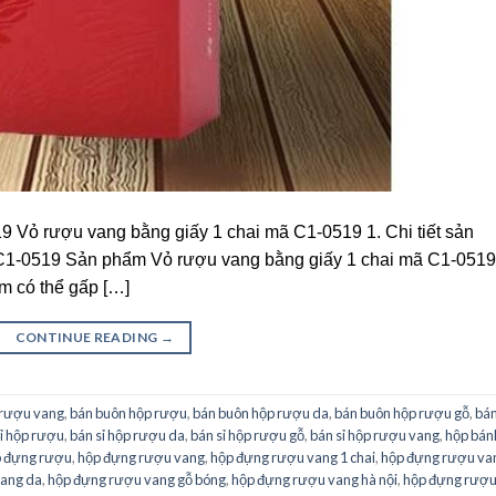
 Vỏ rượu vang bằng giấy 1 chai mã C1-0519 1. Chi tiết sản
C1-0519 Sản phẩm Vỏ rượu vang bằng giấy 1 chai mã C1-0519
m có thể gấp […]
CONTINUE READING
→
 rượu vang
,
bán buôn hộp rượu
,
bán buôn hộp rượu da
,
bán buôn hộp rượu gỗ
,
bá
ỉ hộp rượu
,
bán sỉ hộp rượu da
,
bán sỉ hộp rượu gỗ
,
bán sỉ hộp rượu vang
,
hộp bán
 đựng rượu
,
hộp đựng rượu vang
,
hộp đựng rượu vang 1 chai
,
hộp đựng rượu va
bang da
,
hộp đựng rượu vang gỗ bóng
,
hộp đựng rượu vang hà nội
,
hộp đựng rượ