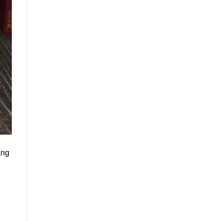
ang
.