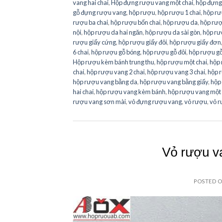
vang hai chai
,
Hộp đựng rượu vang một chai
,
hộp đựng
gỗ đựng rượu vang
,
hộp rượu
,
hộp rượu 1 chai
,
hộp rư
rượu ba chai
,
hộp rượu bốn chai
,
hộp rượu da
,
hộp rượ
nội
,
hộp rượu da hai ngăn
,
hộp rượu da sài gòn
,
hộp rư
rượu giấy cứng
,
hộp rượu giấy đôi
,
hộp rượu giấy đơn
6 chai
,
hộp rượu gỗ bóng
,
hộp rượu gỗ đôi
,
hộp rượu g
Hộp rượu kèm bánh trung thu
,
hộp rượu một chai
,
hộp 
chai
,
hộp rượu vang 2 chai
,
hộp rượu vang 3 chai
,
hộp 
hộp rượu vang bằng da
,
hộp rượu vang bằng giấy
,
hộp
hai chai
,
hộp rượu vang kèm bánh
,
hộp rượu vang một 
rượu vang sơn mài
,
vỏ đựng rượu vang
,
vỏ rượu
,
vỏ 
Vỏ rượu v
POSTED 