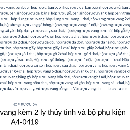
ượu vang
,
bán buôn hộp rượu
,
bán buôn hộp rượu da
,
bán buôn hộp rượu gỗ
,
bán 
 rượu
,
bán sỉ hộp rượu da
,
bán sỉ hộp rượu gỗ
,
bán sỉ hộp rượu vang
,
hộp bánh tru
g rượu
,
hộp đựng rượu vang
,
hộp đựng rượu vang 1 chai
,
hộp đựng rượu vang 2 c
da
,
hộp đựng rượu vang gỗ bóng
,
hộp đựng rượu vang hà nội
,
hộp đựng rượu vang
g sài gòn
,
hộp đựng rượu vang sáu chai
,
hộp đựng rượu vang sơn mài
,
hộp gỗ đ
i
,
hộp rượu 3 chai
,
hộp rượu 4 chai
,
hộp rượu 5 chai
,
hộp rượu 6 chai
,
hộp rượu ba 
ộp rượu da 2 chai
,
hộp rượu da đôi
,
hộp rượu da đơn
,
hộp rượu da hà nội
,
hộp rư
ợu đơn
,
hộp rượu giấy
,
hộp rượu giấy 1 chai
,
hộp rượu giấy 2 chai
,
hộp rượu giấy
 gỗ
,
hộp rượu gỗ 1 chai
,
hộp rượu gỗ 2 chai
,
hộp rượu gỗ 4 chai
,
hộp rượu gỗ 6 chai
hộp rượu gỗ sơn mài
,
Hộp rượu gỗ thông
,
hộp rượu hà nội
,
hộp rượu hai chai
,
Hộp
 năm chai
,
hộp rượu sài gòn
,
hộp rượu sáu chai
,
hộp rượu vang
,
hộp rượu vang 1
rượu vang 4 chai
,
hộp rượu vang 5 chai
,
hộp rượu vang 6 chai
,
hộp rượu vang ba c
 rượu vang bằng gỗ
,
hộp rượu vang bốn chai
,
hộp rượu vang hà nội
,
hộp rượu van
chai
,
hộp rượu vang năm chai
,
hộp rượu vang sài gòn
,
hộp rượu vang sáu chai
,
hộ
rượu da
,
vỏ rượu vang
,
vỏ rượu vang bằng da
,
Vỏ rượu vang da
Leave a com
HỘP RƯỢU DA
vang kèm 2 ly thủy tinh và bộ phụ kiện
A4-0419