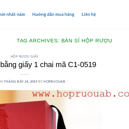
mới nhất năm
Hướng dẫn mua hàng
Liên hệ
TAG ARCHIVES:
BÁN SỈ HỘP RƯỢU
HỘP RƯỢU GIẤY
bằng giấy 1 chai mã C1-0519
ON
THÁNG BẢY 24, 2019
BY
HOPRUOUAB