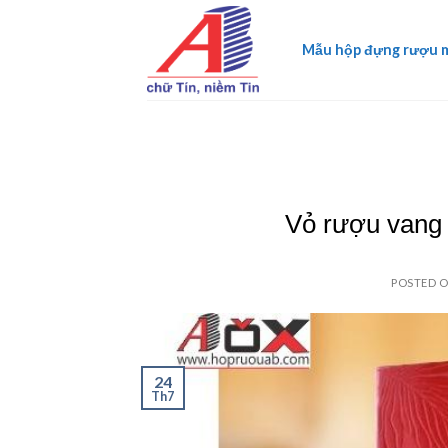
Skip
to
Mẫu hộp đựng rượu 
content
Vỏ rượu vang 
POSTED 
24
Th7