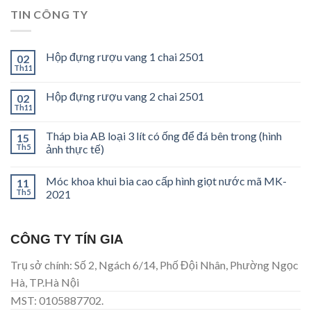
TIN CÔNG TY
Hộp đựng rượu vang 1 chai 2501
02
Th11
Hộp đựng rượu vang 2 chai 2501
02
Th11
Tháp bia AB loại 3 lít có ống để đá bên trong (hình
15
Th5
ảnh thực tế)
Móc khoa khui bia cao cấp hình giọt nước mã MK-
11
Th5
2021
CÔNG TY TÍN GIA
Trụ sở chính: Số 2, Ngách 6/14, Phố Đội Nhân, Phường Ngọc
Hà, TP.Hà Nội
MST: 0105887702.