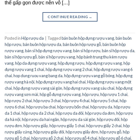
thể gấp gọn được nên vô […]
CONTINUE READING
→
Posted in
Hộp rượu da
|
Tagged
bán buôn hộp đựng rượu vang
,
bán buôn
hộp rượu
,
bán buôn hộp rượu da
,
bán buôn hộp rượu gỗ
,
bán buôn hộp
rượu vang
,
bán sỉ hộp đựng rượu vang
,
bán sỉ hộp rượu
,
bán sỉ hộp rượu da
,
bán sỉ hộp rượu gỗ
,
bán sỉ hộp rượu vang
,
hộp bánh trung thu kèm rượu
vang
,
hộp da đựng rượu vang
,
hộp đựng rượu
,
hộp đựng rượu vang
,
hộp
đựng rượu vang 1 chai
,
hộp đựng rượu vang 2 chai
,
hộp đựng rượu vang 6
chai
,
hop dung ruou vang bang da
,
hộp đựng rượu vang gỗ bóng
,
hộp đựng
rượu vang hà nội
,
hộp đựng rượu vang hai chai
,
Hộp đựng rượu vang một
chai
,
hộp đựng rượu vang sài gòn
,
hộp đựng rượu vang sáu chai
,
hộp đựng
rượu vang sơn mài
,
hộp gỗ đựng rượu vang
,
hộp rượu
,
hộp rượu 1 chai
,
hộp rượu 2 chai
,
hộp rượu 3 chai
,
hộp rượu 4 chai
,
hộp rượu 5 chai
,
hộp
rượu 6 chai
,
hộp rượu ba chai
,
hộp rượu bốn chai
,
hộp rượu da
,
hộp rượu
da 1 chai
,
hộp rượu da 2 chai
,
hộp rượu da đôi
,
hộp rượu da đơn
,
hộp rượu
da hà nội
,
hộp rượu da hai ngăn
,
hộp rượu da sài gòn
,
hộp rượu đôi
,
hộp
rượu đơn
,
hộp rượu giấy
,
hộp rượu giấy 1 chai
,
hộp rượu giấy 2 chai
,
hộp
rượu giấy cứng
,
hộp rượu giấy đôi
,
hộp rượu giấy đơn
,
hộp rượu gỗ
,
hộp
rượu gỗ 1 chai
,
hộp rượu gỗ 2 chai
,
hộp rượu gỗ 4 chai
,
hộp rượu gỗ 6 chai
,