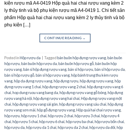
kiện rượu mã A4-0419 Hộp quà hai chai rượu vang kèm 2
ly thủy tinh và bộ phụ kiện rượu mã A4-0419 1. Chi tiết sản
phẩm Hộp quà hai chai rượu vang kèm 2 ly thủy tinh và bộ
phụ kiện […]
CONTINUE READING
→
Posted in
Hộp rượu da
|
Tagged
bán buôn hộp đựng rượu vang
,
bán buôn
hộp rượu
,
bán buôn hộp rượu da
,
bán buôn hộp rượu gỗ
,
bán buôn hộp
rượu vang
,
bán sỉ hộp đựng rượu vang
,
bán sỉ hộp rượu
,
bán sỉ hộp rượu da
,
bán sỉ hộp rượu gỗ
,
bán sỉ hộp rượu vang
,
hộp bánh trung thu kèm rượu
vang
,
hộp da đựng rượu vang
,
hộp đựng rượu
,
hộp đựng rượu vang
,
hộp
đựng rượu vang 1 chai
,
hộp đựng rượu vang 2 chai
,
hộp đựng rượu vang 6
chai
,
hop dung ruou vang bang da
,
hộp đựng rượu vang gỗ bóng
,
hộp đựng
rượu vang hà nội
,
hộp đựng rượu vang hai chai
,
Hộp đựng rượu vang một
chai
,
hộp đựng rượu vang sài gòn
,
hộp đựng rượu vang sáu chai
,
hộp đựng
rượu vang sơn mài
,
hộp gỗ đựng rượu vang
,
Hộp quà hai chai rượu vang
,
hộp rượu
,
hộp rượu 1 chai
,
hộp rượu 2 chai
,
hộp rượu 3 chai
,
hộp rượu 4
chai
,
hộp rượu 5 chai
,
hộp rượu 6 chai
,
hộp rượu ba chai
,
hộp rượu bốn chai
,
hộp rượu da
,
hộp rượu da 1 chai
,
hộp rượu da 2 chai
,
hộp rượu da đôi
,
hộp