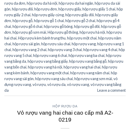
rượu da đơn
,
hộp rượu da hà nội
,
hộp rượu da hai ngăn
,
hộp rượu da sài
gòn
,
hộp rượu đôi
,
hộp rượu đơn
,
hộp rượu giấy
,
hộp rượu giấy 1 chai
,
hộp
rượu giấy 2 chai
,
hộp rượu giấy cứng
,
hộp rượu giấy đôi
,
hộp rượu giấy
đơn
,
hộp rượu gỗ
,
hộp rượu gỗ 1 chai
,
hộp rượu gỗ 2 chai
,
hộp rượu gỗ 4
chai
,
hộp rượu gỗ 6 chai
,
hộp rượu gỗ bóng
,
hộp rượu gỗ đôi
,
hộp rượu gỗ
đơn
,
hộp rượu gỗ sơn mài
,
Hộp rượu gỗ thông
,
hộp rượu hà nội
,
hộp rượu
hai chai
,
Hộp rượu kèm bánh trung thu
,
hộp rượu một chai
,
hộp rượu năm
chai
,
hộp rượu sài gòn
,
hộp rượu sáu chai
,
hộp rượu vang
,
hộp rượu vang 1
chai
,
hộp rượu vang 2 chai
,
hộp rượu vang 3 chai
,
hộp rượu vang 4 chai
,
hộp
rượu vang 5 chai
,
hộp rượu vang 6 chai
,
hộp rượu vang ba chai
,
hộp rượu
vang bằng da
,
hộp rượu vang bằng giấy
,
hộp rượu vang bằng gỗ
,
hộp rượu
vang bốn chai
,
hộp rượu vang hà nội
,
hộp rượu vang hai chai
,
hộp rượu
vang kèm bánh
,
hộp rượu vang một chai
,
hộp rượu vang năm chai
,
hộp
rượu vang sài gòn
,
hộp rượu vang sáu chai
,
hộp rượu vang sơn mài
,
vỏ
đựng rượu vang
,
vỏ rượu
,
vỏ rượu da
,
vỏ rượu vang
,
vỏ rượu vang bằng
da
Leave a comment
HỘP RƯỢU DA
Vỏ rượu vang hai chai cao cấp mã A2-
0219