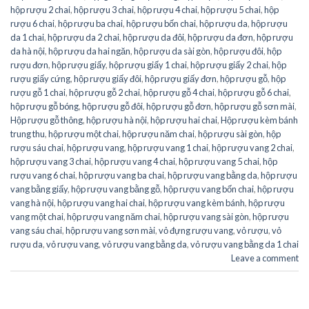
hộp rượu 2 chai
,
hộp rượu 3 chai
,
hộp rượu 4 chai
,
hộp rượu 5 chai
,
hộp
rượu 6 chai
,
hộp rượu ba chai
,
hộp rượu bốn chai
,
hộp rượu da
,
hộp rượu
da 1 chai
,
hộp rượu da 2 chai
,
hộp rượu da đôi
,
hộp rượu da đơn
,
hộp rượu
da hà nội
,
hộp rượu da hai ngăn
,
hộp rượu da sài gòn
,
hộp rượu đôi
,
hộp
rượu đơn
,
hộp rượu giấy
,
hộp rượu giấy 1 chai
,
hộp rượu giấy 2 chai
,
hộp
rượu giấy cứng
,
hộp rượu giấy đôi
,
hộp rượu giấy đơn
,
hộp rượu gỗ
,
hộp
rượu gỗ 1 chai
,
hộp rượu gỗ 2 chai
,
hộp rượu gỗ 4 chai
,
hộp rượu gỗ 6 chai
,
hộp rượu gỗ bóng
,
hộp rượu gỗ đôi
,
hộp rượu gỗ đơn
,
hộp rượu gỗ sơn mài
,
Hộp rượu gỗ thông
,
hộp rượu hà nội
,
hộp rượu hai chai
,
Hộp rượu kèm bánh
trung thu
,
hộp rượu một chai
,
hộp rượu năm chai
,
hộp rượu sài gòn
,
hộp
rượu sáu chai
,
hộp rượu vang
,
hộp rượu vang 1 chai
,
hộp rượu vang 2 chai
,
hộp rượu vang 3 chai
,
hộp rượu vang 4 chai
,
hộp rượu vang 5 chai
,
hộp
rượu vang 6 chai
,
hộp rượu vang ba chai
,
hộp rượu vang bằng da
,
hộp rượu
vang bằng giấy
,
hộp rượu vang bằng gỗ
,
hộp rượu vang bốn chai
,
hộp rượu
vang hà nội
,
hộp rượu vang hai chai
,
hộp rượu vang kèm bánh
,
hộp rượu
vang một chai
,
hộp rượu vang năm chai
,
hộp rượu vang sài gòn
,
hộp rượu
vang sáu chai
,
hộp rượu vang sơn mài
,
vỏ đựng rượu vang
,
vỏ rượu
,
vỏ
rượu da
,
vỏ rượu vang
,
vỏ rượu vang bằng da
,
vỏ rượu vang bằng da 1 chai
Leave a comment