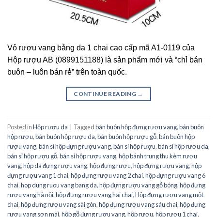
Vỏ rượu vang bằng da 1 chai cao cấp mã A1-0119 của
Hộp rượu AB (0899151188) là sản phẩm mới và “chỉ bán
buôn – luôn bán rẻ” trên toàn quốc.
CONTINUE READING
→
Posted in
Hộp rượu da
|
Tagged
bán buôn hộp đựng rượu vang
,
bán buôn
hộp rượu
,
bán buôn hộp rượu da
,
bán buôn hộp rượu gỗ
,
bán buôn hộp
rượu vang
,
bán sỉ hộp đựng rượu vang
,
bán sỉ hộp rượu
,
bán sỉ hộp rượu da
,
bán sỉ hộp rượu gỗ
,
bán sỉ hộp rượu vang
,
hộp bánh trung thu kèm rượu
vang
,
hộp da đựng rượu vang
,
hộp đựng rượu
,
hộp đựng rượu vang
,
hộp
đựng rượu vang 1 chai
,
hộp đựng rượu vang 2 chai
,
hộp đựng rượu vang 6
chai
,
hop dung ruou vang bang da
,
hộp đựng rượu vang gỗ bóng
,
hộp đựng
rượu vang hà nội
,
hộp đựng rượu vang hai chai
,
Hộp đựng rượu vang một
chai
,
hộp đựng rượu vang sài gòn
,
hộp đựng rượu vang sáu chai
,
hộp đựng
rượu vang sơn mài
,
hộp gỗ đựng rượu vang
,
hộp rượu
,
hộp rượu 1 chai
,