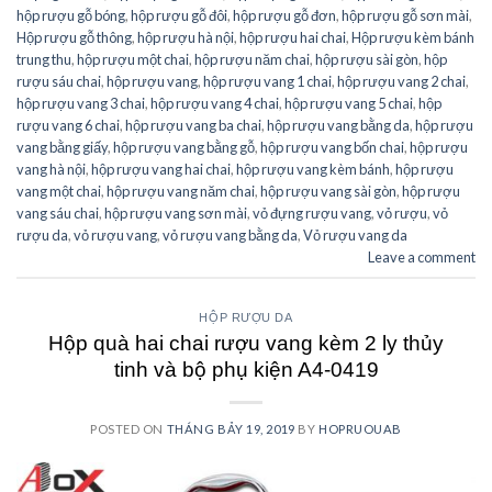
hộp rượu gỗ bóng
,
hộp rượu gỗ đôi
,
hộp rượu gỗ đơn
,
hộp rượu gỗ sơn mài
,
Hộp rượu gỗ thông
,
hộp rượu hà nội
,
hộp rượu hai chai
,
Hộp rượu kèm bánh
trung thu
,
hộp rượu một chai
,
hộp rượu năm chai
,
hộp rượu sài gòn
,
hộp
rượu sáu chai
,
hộp rượu vang
,
hộp rượu vang 1 chai
,
hộp rượu vang 2 chai
,
hộp rượu vang 3 chai
,
hộp rượu vang 4 chai
,
hộp rượu vang 5 chai
,
hộp
rượu vang 6 chai
,
hộp rượu vang ba chai
,
hộp rượu vang bằng da
,
hộp rượu
vang bằng giấy
,
hộp rượu vang bằng gỗ
,
hộp rượu vang bốn chai
,
hộp rượu
vang hà nội
,
hộp rượu vang hai chai
,
hộp rượu vang kèm bánh
,
hộp rượu
vang một chai
,
hộp rượu vang năm chai
,
hộp rượu vang sài gòn
,
hộp rượu
vang sáu chai
,
hộp rượu vang sơn mài
,
vỏ đựng rượu vang
,
vỏ rượu
,
vỏ
rượu da
,
vỏ rượu vang
,
vỏ rượu vang bằng da
,
Vỏ rượu vang da
Leave a comment
HỘP RƯỢU DA
Hộp quà hai chai rượu vang kèm 2 ly thủy
tinh và bộ phụ kiện A4-0419
POSTED ON
THÁNG BẢY 19, 2019
BY
HOPRUOUAB