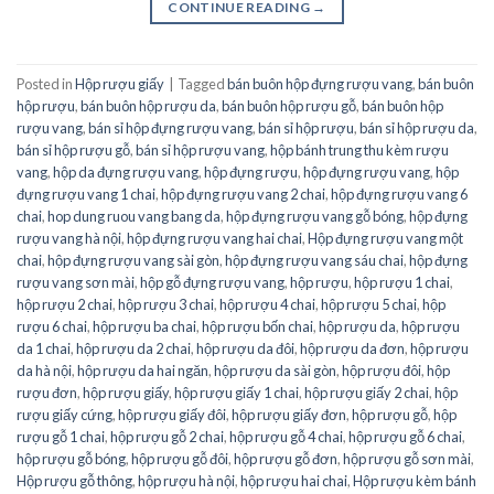
CONTINUE READING
→
Posted in
Hộp rượu giấy
|
Tagged
bán buôn hộp đựng rượu vang
,
bán buôn
hộp rượu
,
bán buôn hộp rượu da
,
bán buôn hộp rượu gỗ
,
bán buôn hộp
rượu vang
,
bán sỉ hộp đựng rượu vang
,
bán sỉ hộp rượu
,
bán sỉ hộp rượu da
,
bán sỉ hộp rượu gỗ
,
bán sỉ hộp rượu vang
,
hộp bánh trung thu kèm rượu
vang
,
hộp da đựng rượu vang
,
hộp đựng rượu
,
hộp đựng rượu vang
,
hộp
đựng rượu vang 1 chai
,
hộp đựng rượu vang 2 chai
,
hộp đựng rượu vang 6
chai
,
hop dung ruou vang bang da
,
hộp đựng rượu vang gỗ bóng
,
hộp đựng
rượu vang hà nội
,
hộp đựng rượu vang hai chai
,
Hộp đựng rượu vang một
chai
,
hộp đựng rượu vang sài gòn
,
hộp đựng rượu vang sáu chai
,
hộp đựng
rượu vang sơn mài
,
hộp gỗ đựng rượu vang
,
hộp rượu
,
hộp rượu 1 chai
,
hộp rượu 2 chai
,
hộp rượu 3 chai
,
hộp rượu 4 chai
,
hộp rượu 5 chai
,
hộp
rượu 6 chai
,
hộp rượu ba chai
,
hộp rượu bốn chai
,
hộp rượu da
,
hộp rượu
da 1 chai
,
hộp rượu da 2 chai
,
hộp rượu da đôi
,
hộp rượu da đơn
,
hộp rượu
da hà nội
,
hộp rượu da hai ngăn
,
hộp rượu da sài gòn
,
hộp rượu đôi
,
hộp
rượu đơn
,
hộp rượu giấy
,
hộp rượu giấy 1 chai
,
hộp rượu giấy 2 chai
,
hộp
rượu giấy cứng
,
hộp rượu giấy đôi
,
hộp rượu giấy đơn
,
hộp rượu gỗ
,
hộp
rượu gỗ 1 chai
,
hộp rượu gỗ 2 chai
,
hộp rượu gỗ 4 chai
,
hộp rượu gỗ 6 chai
,
hộp rượu gỗ bóng
,
hộp rượu gỗ đôi
,
hộp rượu gỗ đơn
,
hộp rượu gỗ sơn mài
,
Hộp rượu gỗ thông
,
hộp rượu hà nội
,
hộp rượu hai chai
,
Hộp rượu kèm bánh