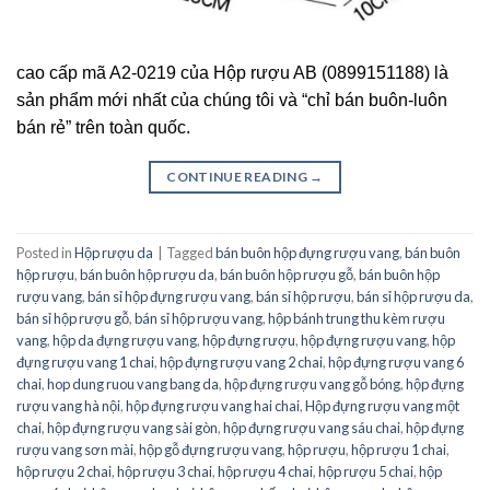
cao cấp mã A2-0219 của Hộp rượu AB (0899151188) là
sản phẩm mới nhất của chúng tôi và “chỉ bán buôn-luôn
bán rẻ” trên toàn quốc.
CONTINUE READING
→
Posted in
Hộp rượu da
|
Tagged
bán buôn hộp đựng rượu vang
,
bán buôn
hộp rượu
,
bán buôn hộp rượu da
,
bán buôn hộp rượu gỗ
,
bán buôn hộp
rượu vang
,
bán sỉ hộp đựng rượu vang
,
bán sỉ hộp rượu
,
bán sỉ hộp rượu da
,
bán sỉ hộp rượu gỗ
,
bán sỉ hộp rượu vang
,
hộp bánh trung thu kèm rượu
vang
,
hộp da đựng rượu vang
,
hộp đựng rượu
,
hộp đựng rượu vang
,
hộp
đựng rượu vang 1 chai
,
hộp đựng rượu vang 2 chai
,
hộp đựng rượu vang 6
chai
,
hop dung ruou vang bang da
,
hộp đựng rượu vang gỗ bóng
,
hộp đựng
rượu vang hà nội
,
hộp đựng rượu vang hai chai
,
Hộp đựng rượu vang một
chai
,
hộp đựng rượu vang sài gòn
,
hộp đựng rượu vang sáu chai
,
hộp đựng
rượu vang sơn mài
,
hộp gỗ đựng rượu vang
,
hộp rượu
,
hộp rượu 1 chai
,
hộp rượu 2 chai
,
hộp rượu 3 chai
,
hộp rượu 4 chai
,
hộp rượu 5 chai
,
hộp