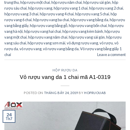
trung thu
,
hộp rượu một chai
,
hộp rượu năm chai
,
hộp rượu sài gòn
,
hộp
rượu sáu chai
,
hộp rượu vang
,
hộp rượu vang 1 chai
,
hộp rượu vang 2 chai
,
hộp rượu vang 3 chai
,
hộp rượu vang 4 chai
,
hộp rượu vang 5 chai
,
hộp
rượu vang 6 chai
,
hộp rượu vang ba chai
,
hộp rượu vang bằng da
,
hộp rượu
vang bằng giấy
,
hộp rượu vang bằng gỗ
,
hộp rượu vang bốn chai
,
hộp rượu
vang hà nội
,
hộp rượu vang hai chai
,
hộp rượu vang kèm bánh
,
hộp rượu
vang một chai
,
hộp rượu vang năm chai
,
hộp rượu vang sài gòn
,
hộp rượu
vang sáu chai
,
hộp rượu vang sơn mài
,
vỏ đựng rượu vang
,
vỏ rượu
,
vỏ
rượu da
,
vỏ rượu vang
,
vỏ rượu vang bằng da
,
Vỏ rượu vang bằng giấy 1
chai
Leave a comment
HỘP RƯỢU DA
Vỏ rượu vang da 1 chai mã A1-0319
POSTED ON
THÁNG BẢY 24, 2019
BY
HOPRUOUAB
24
Th7