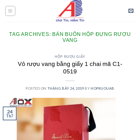
Skip
to
content
TAG ARCHIVES:
BÁN BUÔN HỘP ĐỰNG RƯỢU
VANG
HỘP RƯỢU GIẤY
Vỏ rượu vang bằng giấy 1 chai mã C1-
0519
POSTED ON
THÁNG BẢY 24, 2019
BY
HOPRUOUAB
24
Th7