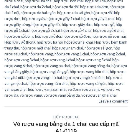
rượu 6 chai
,
hộp rượu ba chai
,
hộp rượu bốn chai
,
hộp rượu da
,
hộp rượu
da 1 chai
,
hộp rượu da 2 chai
,
hộp rượu da đôi
,
hộp rượu da đơn
,
hộp rượu
da hà nội
,
hộp rượu da hai ngăn
,
hộp rượu da sài gòn
,
hộp rượu đôi
,
hộp
rượu đơn
,
hộp rượu giấy
,
hộp rượu giấy 1 chai
,
hộp rượu giấy 2 chai
,
hộp
rượu giấy cứng
,
hộp rượu giấy đôi
,
hộp rượu giấy đơn
,
hộp rượu gỗ
,
hộp
rượu gỗ 1 chai
,
hộp rượu gỗ 2 chai
,
hộp rượu gỗ 4 chai
,
hộp rượu gỗ 6 chai
,
hộp rượu gỗ bóng
,
hộp rượu gỗ đôi
,
hộp rượu gỗ đơn
,
hộp rượu gỗ sơn mài
,
Hộp rượu gỗ thông
,
hộp rượu hà nội
,
hộp rượu hai chai
,
Hộp rượu kèm bánh
trung thu
,
hộp rượu một chai
,
hộp rượu năm chai
,
hộp rượu sài gòn
,
hộp
rượu sáu chai
,
hộp rượu vang
,
hộp rượu vang 1 chai
,
hộp rượu vang 2 chai
,
hộp rượu vang 3 chai
,
hộp rượu vang 4 chai
,
hộp rượu vang 5 chai
,
hộp
rượu vang 6 chai
,
hộp rượu vang ba chai
,
hộp rượu vang bằng da
,
hộp rượu
vang bằng giấy
,
hộp rượu vang bằng gỗ
,
hộp rượu vang bốn chai
,
hộp rượu
vang hà nội
,
hộp rượu vang hai chai
,
hộp rượu vang kèm bánh
,
hộp rượu
vang một chai
,
hộp rượu vang năm chai
,
hộp rượu vang sài gòn
,
hộp rượu
vang sáu chai
,
hộp rượu vang sơn mài
,
vỏ đựng rượu vang
,
vỏ rượu
,
vỏ
rượu da
,
vỏ rượu vang
,
vỏ rượu vang bằng da
,
vỏ rượu vang hai chai
Leave a comment
HỘP RƯỢU DA
Vỏ rượu vang bằng da 1 chai cao cấp mã
A1-0119