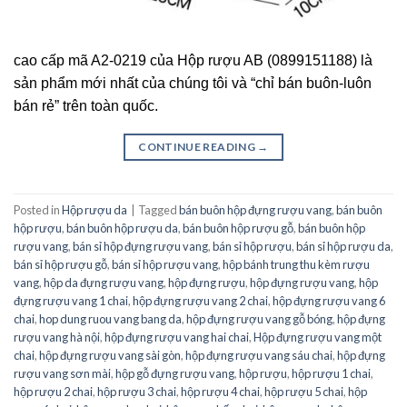
cao cấp mã A2-0219 của Hộp rượu AB (0899151188) là
sản phẩm mới nhất của chúng tôi và “chỉ bán buôn-luôn
bán rẻ” trên toàn quốc.
CONTINUE READING
→
Posted in
Hộp rượu da
|
Tagged
bán buôn hộp đựng rượu vang
,
bán buôn
hộp rượu
,
bán buôn hộp rượu da
,
bán buôn hộp rượu gỗ
,
bán buôn hộp
rượu vang
,
bán sỉ hộp đựng rượu vang
,
bán sỉ hộp rượu
,
bán sỉ hộp rượu da
,
bán sỉ hộp rượu gỗ
,
bán sỉ hộp rượu vang
,
hộp bánh trung thu kèm rượu
vang
,
hộp da đựng rượu vang
,
hộp đựng rượu
,
hộp đựng rượu vang
,
hộp
đựng rượu vang 1 chai
,
hộp đựng rượu vang 2 chai
,
hộp đựng rượu vang 6
chai
,
hop dung ruou vang bang da
,
hộp đựng rượu vang gỗ bóng
,
hộp đựng
rượu vang hà nội
,
hộp đựng rượu vang hai chai
,
Hộp đựng rượu vang một
chai
,
hộp đựng rượu vang sài gòn
,
hộp đựng rượu vang sáu chai
,
hộp đựng
rượu vang sơn mài
,
hộp gỗ đựng rượu vang
,
hộp rượu
,
hộp rượu 1 chai
,
hộp rượu 2 chai
,
hộp rượu 3 chai
,
hộp rượu 4 chai
,
hộp rượu 5 chai
,
hộp