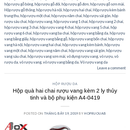
hộp rượu gỗ bóng
,
hộp rượu gỗ đôi
,
hộp rượu gỗ đơn
,
hộp rượu gỗ sơn mài
,
Hộp rượu gỗ thông
,
hộp rượu hà nội
,
hộp rượu hai chai
,
Hộp rượu kèm bánh
trung thu
,
hộp rượu một chai
,
hộp rượu năm chai
,
hộp rượu sài gòn
,
hộp
rượu sáu chai
,
hộp rượu vang
,
hộp rượu vang 1 chai
,
hộp rượu vang 2 chai
,
hộp rượu vang 3 chai
,
hộp rượu vang 4 chai
,
hộp rượu vang 5 chai
,
hộp
rượu vang 6 chai
,
hộp rượu vang ba chai
,
hộp rượu vang bằng da
,
hộp rượu
vang bằng giấy
,
hộp rượu vang bằng gỗ
,
hộp rượu vang bốn chai
,
hộp rượu
vang hà nội
,
hộp rượu vang hai chai
,
hộp rượu vang kèm bánh
,
hộp rượu
vang một chai
,
hộp rượu vang năm chai
,
hộp rượu vang sài gòn
,
hộp rượu
vang sáu chai
,
hộp rượu vang sơn mài
,
vỏ đựng rượu vang
,
vỏ rượu
,
vỏ
rượu da
,
vỏ rượu vang
,
vỏ rượu vang bằng da
,
Vỏ rượu vang da
Leave a comment
HỘP RƯỢU DA
Hộp quà hai chai rượu vang kèm 2 ly thủy
tinh và bộ phụ kiện A4-0419
POSTED ON
THÁNG BẢY 19, 2019
BY
HOPRUOUAB