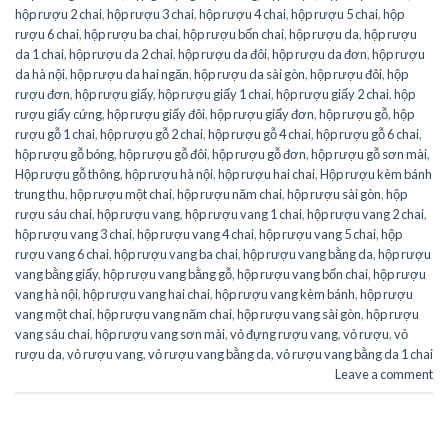
hộp rượu 2 chai
,
hộp rượu 3 chai
,
hộp rượu 4 chai
,
hộp rượu 5 chai
,
hộp
rượu 6 chai
,
hộp rượu ba chai
,
hộp rượu bốn chai
,
hộp rượu da
,
hộp rượu
da 1 chai
,
hộp rượu da 2 chai
,
hộp rượu da đôi
,
hộp rượu da đơn
,
hộp rượu
da hà nội
,
hộp rượu da hai ngăn
,
hộp rượu da sài gòn
,
hộp rượu đôi
,
hộp
rượu đơn
,
hộp rượu giấy
,
hộp rượu giấy 1 chai
,
hộp rượu giấy 2 chai
,
hộp
rượu giấy cứng
,
hộp rượu giấy đôi
,
hộp rượu giấy đơn
,
hộp rượu gỗ
,
hộp
rượu gỗ 1 chai
,
hộp rượu gỗ 2 chai
,
hộp rượu gỗ 4 chai
,
hộp rượu gỗ 6 chai
,
hộp rượu gỗ bóng
,
hộp rượu gỗ đôi
,
hộp rượu gỗ đơn
,
hộp rượu gỗ sơn mài
,
Hộp rượu gỗ thông
,
hộp rượu hà nội
,
hộp rượu hai chai
,
Hộp rượu kèm bánh
trung thu
,
hộp rượu một chai
,
hộp rượu năm chai
,
hộp rượu sài gòn
,
hộp
rượu sáu chai
,
hộp rượu vang
,
hộp rượu vang 1 chai
,
hộp rượu vang 2 chai
,
hộp rượu vang 3 chai
,
hộp rượu vang 4 chai
,
hộp rượu vang 5 chai
,
hộp
rượu vang 6 chai
,
hộp rượu vang ba chai
,
hộp rượu vang bằng da
,
hộp rượu
vang bằng giấy
,
hộp rượu vang bằng gỗ
,
hộp rượu vang bốn chai
,
hộp rượu
vang hà nội
,
hộp rượu vang hai chai
,
hộp rượu vang kèm bánh
,
hộp rượu
vang một chai
,
hộp rượu vang năm chai
,
hộp rượu vang sài gòn
,
hộp rượu
vang sáu chai
,
hộp rượu vang sơn mài
,
vỏ đựng rượu vang
,
vỏ rượu
,
vỏ
rượu da
,
vỏ rượu vang
,
vỏ rượu vang bằng da
,
vỏ rượu vang bằng da 1 chai
Leave a comment