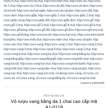
rượu 6 chai
,
hộp rượu ba chai
,
hộp rượu bốn chai
,
hộp rượu da
,
hộp rượu
da 1 chai
,
hộp rượu da 2 chai
,
hộp rượu da đôi
,
hộp rượu da đơn
,
hộp rượu
da hà nội
,
hộp rượu da hai ngăn
,
hộp rượu da sài gòn
,
hộp rượu đôi
,
hộp
rượu đơn
,
hộp rượu giấy
,
hộp rượu giấy 1 chai
,
hộp rượu giấy 2 chai
,
hộp
rượu giấy cứng
,
hộp rượu giấy đôi
,
hộp rượu giấy đơn
,
hộp rượu gỗ
,
hộp
rượu gỗ 1 chai
,
hộp rượu gỗ 2 chai
,
hộp rượu gỗ 4 chai
,
hộp rượu gỗ 6 chai
,
hộp rượu gỗ bóng
,
hộp rượu gỗ đôi
,
hộp rượu gỗ đơn
,
hộp rượu gỗ sơn mài
,
Hộp rượu gỗ thông
,
hộp rượu hà nội
,
hộp rượu hai chai
,
Hộp rượu kèm bánh
trung thu
,
hộp rượu một chai
,
hộp rượu năm chai
,
hộp rượu sài gòn
,
hộp
rượu sáu chai
,
hộp rượu vang
,
hộp rượu vang 1 chai
,
hộp rượu vang 2 chai
,
hộp rượu vang 3 chai
,
hộp rượu vang 4 chai
,
hộp rượu vang 5 chai
,
hộp
rượu vang 6 chai
,
hộp rượu vang ba chai
,
hộp rượu vang bằng da
,
hộp rượu
vang bằng giấy
,
hộp rượu vang bằng gỗ
,
hộp rượu vang bốn chai
,
hộp rượu
vang hà nội
,
hộp rượu vang hai chai
,
hộp rượu vang kèm bánh
,
hộp rượu
vang một chai
,
hộp rượu vang năm chai
,
hộp rượu vang sài gòn
,
hộp rượu
vang sáu chai
,
hộp rượu vang sơn mài
,
vỏ đựng rượu vang
,
vỏ rượu
,
vỏ
rượu da
,
vỏ rượu vang
,
vỏ rượu vang bằng da
,
vỏ rượu vang hai chai
Leave a comment
HỘP RƯỢU DA
Vỏ rượu vang bằng da 1 chai cao cấp mã
A1-0119