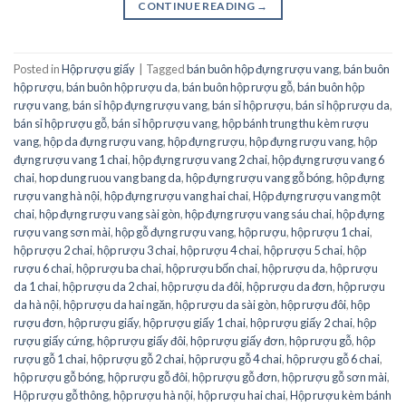
CONTINUE READING
→
Posted in
Hộp rượu giấy
|
Tagged
bán buôn hộp đựng rượu vang
,
bán buôn
hộp rượu
,
bán buôn hộp rượu da
,
bán buôn hộp rượu gỗ
,
bán buôn hộp
rượu vang
,
bán sỉ hộp đựng rượu vang
,
bán sỉ hộp rượu
,
bán sỉ hộp rượu da
,
bán sỉ hộp rượu gỗ
,
bán sỉ hộp rượu vang
,
hộp bánh trung thu kèm rượu
vang
,
hộp da đựng rượu vang
,
hộp đựng rượu
,
hộp đựng rượu vang
,
hộp
đựng rượu vang 1 chai
,
hộp đựng rượu vang 2 chai
,
hộp đựng rượu vang 6
chai
,
hop dung ruou vang bang da
,
hộp đựng rượu vang gỗ bóng
,
hộp đựng
rượu vang hà nội
,
hộp đựng rượu vang hai chai
,
Hộp đựng rượu vang một
chai
,
hộp đựng rượu vang sài gòn
,
hộp đựng rượu vang sáu chai
,
hộp đựng
rượu vang sơn mài
,
hộp gỗ đựng rượu vang
,
hộp rượu
,
hộp rượu 1 chai
,
hộp rượu 2 chai
,
hộp rượu 3 chai
,
hộp rượu 4 chai
,
hộp rượu 5 chai
,
hộp
rượu 6 chai
,
hộp rượu ba chai
,
hộp rượu bốn chai
,
hộp rượu da
,
hộp rượu
da 1 chai
,
hộp rượu da 2 chai
,
hộp rượu da đôi
,
hộp rượu da đơn
,
hộp rượu
da hà nội
,
hộp rượu da hai ngăn
,
hộp rượu da sài gòn
,
hộp rượu đôi
,
hộp
rượu đơn
,
hộp rượu giấy
,
hộp rượu giấy 1 chai
,
hộp rượu giấy 2 chai
,
hộp
rượu giấy cứng
,
hộp rượu giấy đôi
,
hộp rượu giấy đơn
,
hộp rượu gỗ
,
hộp
rượu gỗ 1 chai
,
hộp rượu gỗ 2 chai
,
hộp rượu gỗ 4 chai
,
hộp rượu gỗ 6 chai
,
hộp rượu gỗ bóng
,
hộp rượu gỗ đôi
,
hộp rượu gỗ đơn
,
hộp rượu gỗ sơn mài
,
Hộp rượu gỗ thông
,
hộp rượu hà nội
,
hộp rượu hai chai
,
Hộp rượu kèm bánh