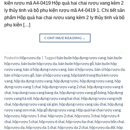
kiện rượu mã A4-0419 Hộp quà hai chai rượu vang kèm 2
ly thủy tinh và bộ phụ kiện rượu mã A4-0419 1. Chi tiết sản
phẩm Hộp quà hai chai rượu vang kèm 2 ly thủy tinh và bộ
phụ kiện […]
CONTINUE READING
→
Posted in
Hộp rượu da
|
Tagged
bán buôn hộp đựng rượu vang
,
bán buôn
hộp rượu
,
bán buôn hộp rượu da
,
bán buôn hộp rượu gỗ
,
bán buôn hộp
rượu vang
,
bán sỉ hộp đựng rượu vang
,
bán sỉ hộp rượu
,
bán sỉ hộp rượu da
,
bán sỉ hộp rượu gỗ
,
bán sỉ hộp rượu vang
,
hộp bánh trung thu kèm rượu
vang
,
hộp da đựng rượu vang
,
hộp đựng rượu
,
hộp đựng rượu vang
,
hộp
đựng rượu vang 1 chai
,
hộp đựng rượu vang 2 chai
,
hộp đựng rượu vang 6
chai
,
hop dung ruou vang bang da
,
hộp đựng rượu vang gỗ bóng
,
hộp đựng
rượu vang hà nội
,
hộp đựng rượu vang hai chai
,
Hộp đựng rượu vang một
chai
,
hộp đựng rượu vang sài gòn
,
hộp đựng rượu vang sáu chai
,
hộp đựng
rượu vang sơn mài
,
hộp gỗ đựng rượu vang
,
Hộp quà hai chai rượu vang
,
hộp rượu
,
hộp rượu 1 chai
,
hộp rượu 2 chai
,
hộp rượu 3 chai
,
hộp rượu 4
chai
,
hộp rượu 5 chai
,
hộp rượu 6 chai
,
hộp rượu ba chai
,
hộp rượu bốn chai
,
hộp rượu da
,
hộp rượu da 1 chai
,
hộp rượu da 2 chai
,
hộp rượu da đôi
,
hộp