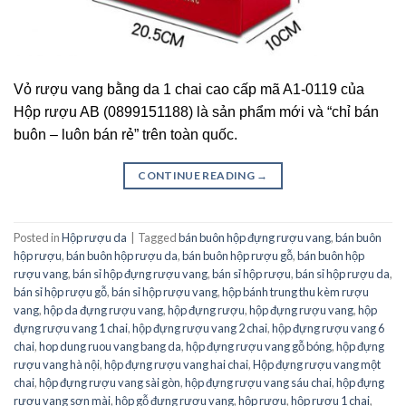
Vỏ rượu vang bằng da 1 chai cao cấp mã A1-0119 của
Hộp rượu AB (0899151188) là sản phẩm mới và “chỉ bán
buôn – luôn bán rẻ” trên toàn quốc.
CONTINUE READING
→
Posted in
Hộp rượu da
|
Tagged
bán buôn hộp đựng rượu vang
,
bán buôn
hộp rượu
,
bán buôn hộp rượu da
,
bán buôn hộp rượu gỗ
,
bán buôn hộp
rượu vang
,
bán sỉ hộp đựng rượu vang
,
bán sỉ hộp rượu
,
bán sỉ hộp rượu da
,
bán sỉ hộp rượu gỗ
,
bán sỉ hộp rượu vang
,
hộp bánh trung thu kèm rượu
vang
,
hộp da đựng rượu vang
,
hộp đựng rượu
,
hộp đựng rượu vang
,
hộp
đựng rượu vang 1 chai
,
hộp đựng rượu vang 2 chai
,
hộp đựng rượu vang 6
chai
,
hop dung ruou vang bang da
,
hộp đựng rượu vang gỗ bóng
,
hộp đựng
rượu vang hà nội
,
hộp đựng rượu vang hai chai
,
Hộp đựng rượu vang một
chai
,
hộp đựng rượu vang sài gòn
,
hộp đựng rượu vang sáu chai
,
hộp đựng
rượu vang sơn mài
,
hộp gỗ đựng rượu vang
,
hộp rượu
,
hộp rượu 1 chai
,