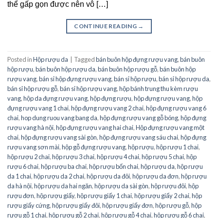
thể gấp gọn được nên vô […]
CONTINUE READING
→
Posted in
Hộp rượu da
|
Tagged
bán buôn hộp đựng rượu vang
,
bán buôn
hộp rượu
,
bán buôn hộp rượu da
,
bán buôn hộp rượu gỗ
,
bán buôn hộp
rượu vang
,
bán sỉ hộp đựng rượu vang
,
bán sỉ hộp rượu
,
bán sỉ hộp rượu da
,
bán sỉ hộp rượu gỗ
,
bán sỉ hộp rượu vang
,
hộp bánh trung thu kèm rượu
vang
,
hộp da đựng rượu vang
,
hộp đựng rượu
,
hộp đựng rượu vang
,
hộp
đựng rượu vang 1 chai
,
hộp đựng rượu vang 2 chai
,
hộp đựng rượu vang 6
chai
,
hop dung ruou vang bang da
,
hộp đựng rượu vang gỗ bóng
,
hộp đựng
rượu vang hà nội
,
hộp đựng rượu vang hai chai
,
Hộp đựng rượu vang một
chai
,
hộp đựng rượu vang sài gòn
,
hộp đựng rượu vang sáu chai
,
hộp đựng
rượu vang sơn mài
,
hộp gỗ đựng rượu vang
,
hộp rượu
,
hộp rượu 1 chai
,
hộp rượu 2 chai
,
hộp rượu 3 chai
,
hộp rượu 4 chai
,
hộp rượu 5 chai
,
hộp
rượu 6 chai
,
hộp rượu ba chai
,
hộp rượu bốn chai
,
hộp rượu da
,
hộp rượu
da 1 chai
,
hộp rượu da 2 chai
,
hộp rượu da đôi
,
hộp rượu da đơn
,
hộp rượu
da hà nội
,
hộp rượu da hai ngăn
,
hộp rượu da sài gòn
,
hộp rượu đôi
,
hộp
rượu đơn
,
hộp rượu giấy
,
hộp rượu giấy 1 chai
,
hộp rượu giấy 2 chai
,
hộp
rượu giấy cứng
,
hộp rượu giấy đôi
,
hộp rượu giấy đơn
,
hộp rượu gỗ
,
hộp
rượu gỗ 1 chai
,
hộp rượu gỗ 2 chai
,
hộp rượu gỗ 4 chai
,
hộp rượu gỗ 6 chai
,