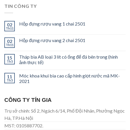
TIN CÔNG TY
Hộp đựng rượu vang 1 chai 2501
02
Th11
Hộp đựng rượu vang 2 chai 2501
02
Th11
Tháp bia AB loại 3 lít có ống để đá bên trong (hình
15
Th5
ảnh thực tế)
Móc khoa khui bia cao cấp hình giọt nước mã MK-
11
Th5
2021
CÔNG TY TÍN GIA
Trụ sở chính: Số 2, Ngách 6/14, Phố Đội Nhân, Phường Ngọc
Hà, TP.Hà Nội
MST: 0105887702.