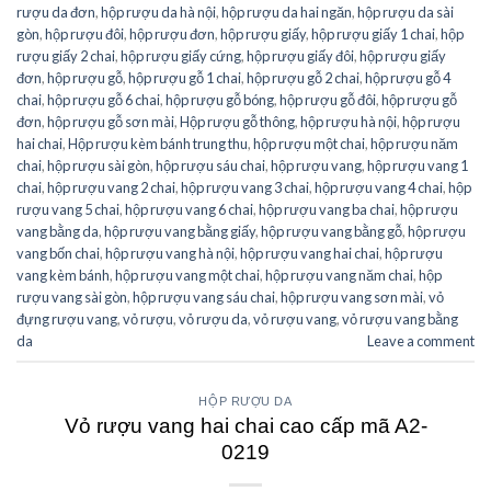
rượu da đơn
,
hộp rượu da hà nội
,
hộp rượu da hai ngăn
,
hộp rượu da sài
gòn
,
hộp rượu đôi
,
hộp rượu đơn
,
hộp rượu giấy
,
hộp rượu giấy 1 chai
,
hộp
rượu giấy 2 chai
,
hộp rượu giấy cứng
,
hộp rượu giấy đôi
,
hộp rượu giấy
đơn
,
hộp rượu gỗ
,
hộp rượu gỗ 1 chai
,
hộp rượu gỗ 2 chai
,
hộp rượu gỗ 4
chai
,
hộp rượu gỗ 6 chai
,
hộp rượu gỗ bóng
,
hộp rượu gỗ đôi
,
hộp rượu gỗ
đơn
,
hộp rượu gỗ sơn mài
,
Hộp rượu gỗ thông
,
hộp rượu hà nội
,
hộp rượu
hai chai
,
Hộp rượu kèm bánh trung thu
,
hộp rượu một chai
,
hộp rượu năm
chai
,
hộp rượu sài gòn
,
hộp rượu sáu chai
,
hộp rượu vang
,
hộp rượu vang 1
chai
,
hộp rượu vang 2 chai
,
hộp rượu vang 3 chai
,
hộp rượu vang 4 chai
,
hộp
rượu vang 5 chai
,
hộp rượu vang 6 chai
,
hộp rượu vang ba chai
,
hộp rượu
vang bằng da
,
hộp rượu vang bằng giấy
,
hộp rượu vang bằng gỗ
,
hộp rượu
vang bốn chai
,
hộp rượu vang hà nội
,
hộp rượu vang hai chai
,
hộp rượu
vang kèm bánh
,
hộp rượu vang một chai
,
hộp rượu vang năm chai
,
hộp
rượu vang sài gòn
,
hộp rượu vang sáu chai
,
hộp rượu vang sơn mài
,
vỏ
đựng rượu vang
,
vỏ rượu
,
vỏ rượu da
,
vỏ rượu vang
,
vỏ rượu vang bằng
da
Leave a comment
HỘP RƯỢU DA
Vỏ rượu vang hai chai cao cấp mã A2-
0219