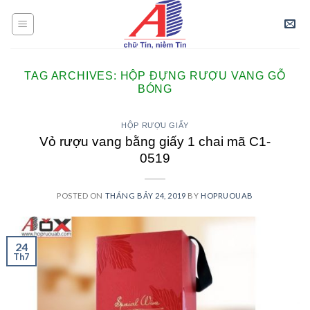
Skip
to
content
TAG ARCHIVES:
HỘP ĐỰNG RƯỢU VANG GỖ
BÓNG
HỘP RƯỢU GIẤY
Vỏ rượu vang bằng giấy 1 chai mã C1-
0519
POSTED ON
THÁNG BẢY 24, 2019
BY
HOPRUOUAB
24
Th7