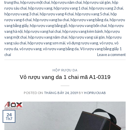
trung thu
,
hộp rượu một chai
,
hộp rượu năm chai
,
hộp rượu sài gòn
,
hộp
rượu sáu chai
,
hộp rượu vang
,
hộp rượu vang 1 chai
,
hộp rượu vang 2 chai
,
hộp rượu vang 3 chai
,
hộp rượu vang 4 chai
,
hộp rượu vang 5 chai
,
hộp
rượu vang 6 chai
,
hộp rượu vang ba chai
,
hộp rượu vang bằng da
,
hộp rượu
vang bằng giấy
,
hộp rượu vang bằng gỗ
,
hộp rượu vang bốn chai
,
hộp rượu
vang hà nội
,
hộp rượu vang hai chai
,
hộp rượu vang kèm bánh
,
hộp rượu
vang một chai
,
hộp rượu vang năm chai
,
hộp rượu vang sài gòn
,
hộp rượu
vang sáu chai
,
hộp rượu vang sơn mài
,
vỏ đựng rượu vang
,
vỏ rượu
,
vỏ
rượu da
,
vỏ rượu vang
,
vỏ rượu vang bằng da
,
Vỏ rượu vang bằng giấy 1
chai
Leave a comment
HỘP RƯỢU DA
Vỏ rượu vang da 1 chai mã A1-0319
POSTED ON
THÁNG BẢY 24, 2019
BY
HOPRUOUAB
24
Th7