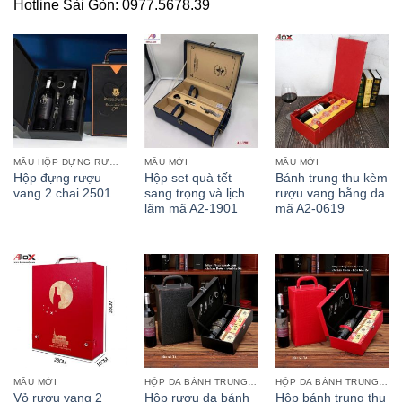
Hotline Sài Gòn: 0977.5678.39
MẪU HỘP ĐỰNG RƯỢU MỚI NHẤT NĂM
MẪU MỚI
MẪU MỚI
Hộp đựng rượu
Hộp set quà tết
Bánh trung thu kèm
vang 2 chai 2501
sang trọng và lịch
rượu vang bằng da
lãm mã A2-1901
mã A2-0619
MẪU MỚI
HỘP DA BÁNH TRUNG THU
HỘP DA BÁNH TRUNG THU
Vỏ rượu vang 2
Hộp rượu da bánh
Hộp bánh trung thu