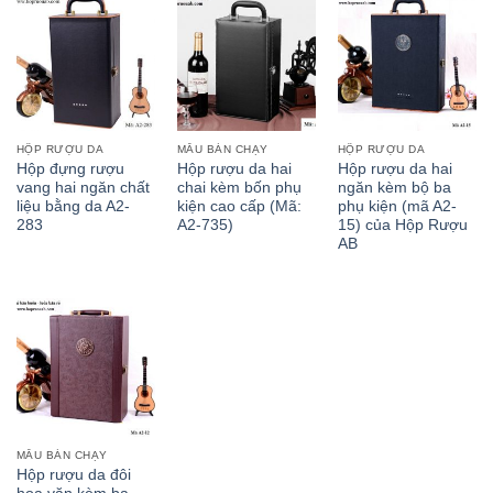
HỘP RƯỢU DA
MẪU BÁN CHẠY
HỘP RƯỢU DA
Hộp đựng rượu
Hộp rượu da hai
Hộp rượu da hai
vang hai ngăn chất
chai kèm bốn phụ
ngăn kèm bộ ba
liệu bằng da A2-
kiện cao cấp (Mã:
phụ kiện (mã A2-
283
A2-735)
15) của Hộp Rượu
AB
MẪU BÁN CHẠY
Hộp rượu da đôi