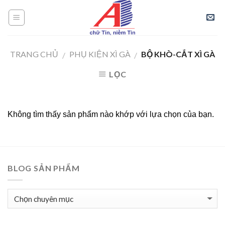
Skip
to
content
TRANG CHỦ
PHỤ KIỆN XÌ GÀ
BỘ KHÒ-CẮT XÌ GÀ
/
/
LỌC
Không tìm thấy sản phẩm nào khớp với lựa chọn của bạn.
BLOG SẢN PHẨM
BLOG
SẢN
PHẨM