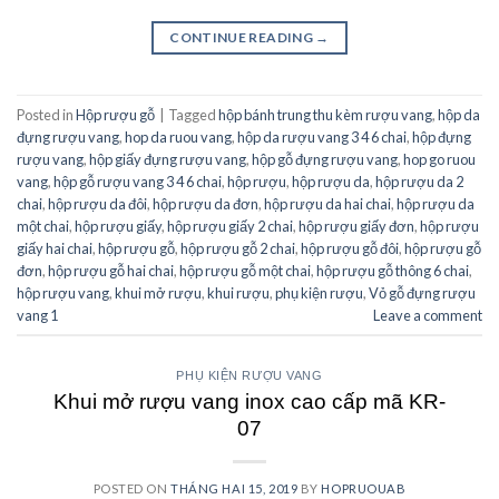
CONTINUE READING
→
Posted in
Hộp rượu gỗ
|
Tagged
hộp bánh trung thu kèm rượu vang
,
hộp da
đựng rượu vang
,
hop da ruou vang
,
hộp da rượu vang 3 4 6 chai
,
hộp đựng
rượu vang
,
hộp giấy đựng rượu vang
,
hộp gỗ đựng rượu vang
,
hop go ruou
vang
,
hộp gỗ rượu vang 3 4 6 chai
,
hộp rượu
,
hộp rượu da
,
hộp rượu da 2
chai
,
hộp rượu da đôi
,
hộp rượu da đơn
,
hộp rượu da hai chai
,
hộp rượu da
một chai
,
hộp rượu giấy
,
hộp rượu giấy 2 chai
,
hộp rượu giấy đơn
,
hộp rượu
giấy hai chai
,
hộp rượu gỗ
,
hộp rượu gỗ 2 chai
,
hộp rượu gỗ đôi
,
hộp rượu gỗ
đơn
,
hộp rượu gỗ hai chai
,
hộp rượu gỗ một chai
,
hộp rượu gỗ thông 6 chai
,
hộp rượu vang
,
khui mở rượu
,
khui rượu
,
phụ kiện rượu
,
Vỏ gỗ đựng rượu
vang 1
Leave a comment
PHỤ KIỆN RƯỢU VANG
Khui mở rượu vang inox cao cấp mã KR-
07
POSTED ON
THÁNG HAI 15, 2019
BY
HOPRUOUAB