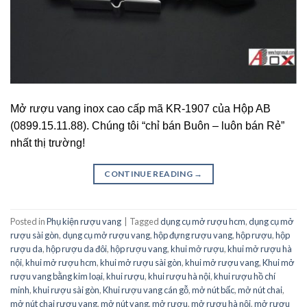
Mở rượu vang inox cao cấp mã KR-1907 của Hộp AB
(0899.15.11.88). Chúng tôi “chỉ bán Buôn – luôn bán Rẻ”
nhất thị trường!
CONTINUE READING
→
Posted in
Phụ kiện rượu vang
|
Tagged
dụng cụ mở rượu hcm
,
dụng cụ mở
rượu sài gòn
,
dụng cụ mở rượu vang
,
hộp đựng rượu vang
,
hộp rượu
,
hộp
rượu da
,
hộp rượu da đôi
,
hộp rượu vang
,
khui mở rượu
,
khui mở rượu hà
nội
,
khui mở rượu hcm
,
khui mở rượu sài gòn
,
khui mở rượu vang
,
Khui mở
rượu vang bằng kim loại
,
khui rượu
,
khui rượu hà nội
,
khui rượu hồ chí
minh
,
khui rượu sài gòn
,
Khui rượu vang cán gỗ
,
mở nút bấc
,
mở nút chai
,
mở nút chai rượu vang
,
mở nút vang
,
mở rượu
,
mở rượu hà nội
,
mở rượu