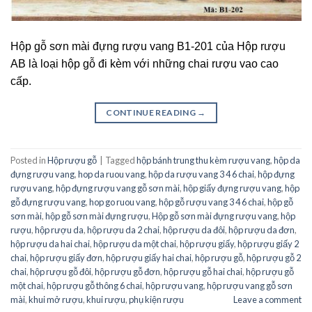
Hộp gỗ sơn mài đựng rượu vang B1-201 của Hộp rượu
AB là loại hộp gỗ đi kèm với những chai rượu vao cao
cấp.
CONTINUE READING
→
Posted in
Hộp rượu gỗ
|
Tagged
hộp bánh trung thu kèm rượu vang
,
hộp da
đựng rượu vang
,
hop da ruou vang
,
hộp da rượu vang 3 4 6 chai
,
hộp đựng
rượu vang
,
hộp đựng rượu vang gỗ sơn mài
,
hộp giấy đựng rượu vang
,
hộp
gỗ đựng rượu vang
,
hop go ruou vang
,
hộp gỗ rượu vang 3 4 6 chai
,
hộp gỗ
sơn mài
,
hộp gỗ sơn mài đựng rượu
,
Hộp gỗ sơn mài đựng rượu vang
,
hộp
rượu
,
hộp rượu da
,
hộp rượu da 2 chai
,
hộp rượu da đôi
,
hộp rượu da đơn
,
hộp rượu da hai chai
,
hộp rượu da một chai
,
hộp rượu giấy
,
hộp rượu giấy 2
chai
,
hộp rượu giấy đơn
,
hộp rượu giấy hai chai
,
hộp rượu gỗ
,
hộp rượu gỗ 2
chai
,
hộp rượu gỗ đôi
,
hộp rượu gỗ đơn
,
hộp rượu gỗ hai chai
,
hộp rượu gỗ
một chai
,
hộp rượu gỗ thông 6 chai
,
hộp rượu vang
,
hộp rượu vang gỗ sơn
mài
,
khui mở rượu
,
khui rượu
,
phụ kiện rượu
Leave a comment