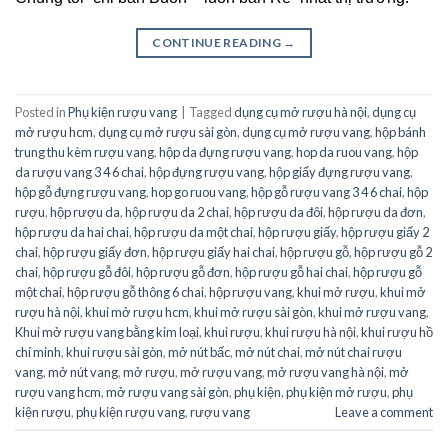
CONTINUE READING
→
Posted in
Phụ kiện rượu vang
|
Tagged
dụng cụ mở rượu hà nội
,
dụng cụ
mở rượu hcm
,
dụng cụ mở rượu sài gòn
,
dụng cụ mở rượu vang
,
hộp bánh
trung thu kèm rượu vang
,
hộp da đựng rượu vang
,
hop da ruou vang
,
hộp
da rượu vang 3 4 6 chai
,
hộp đựng rượu vang
,
hộp giấy đựng rượu vang
,
hộp gỗ đựng rượu vang
,
hop go ruou vang
,
hộp gỗ rượu vang 3 4 6 chai
,
hộp
rượu
,
hộp rượu da
,
hộp rượu da 2 chai
,
hộp rượu da đôi
,
hộp rượu da đơn
,
hộp rượu da hai chai
,
hộp rượu da một chai
,
hộp rượu giấy
,
hộp rượu giấy 2
chai
,
hộp rượu giấy đơn
,
hộp rượu giấy hai chai
,
hộp rượu gỗ
,
hộp rượu gỗ 2
chai
,
hộp rượu gỗ đôi
,
hộp rượu gỗ đơn
,
hộp rượu gỗ hai chai
,
hộp rượu gỗ
một chai
,
hộp rượu gỗ thông 6 chai
,
hộp rượu vang
,
khui mở rượu
,
khui mở
rượu hà nội
,
khui mở rượu hcm
,
khui mở rượu sài gòn
,
khui mở rượu vang
,
Khui mở rượu vang bằng kim loại
,
khui rượu
,
khui rượu hà nội
,
khui rượu hồ
chí minh
,
khui rượu sài gòn
,
mở nút bấc
,
mở nút chai
,
mở nút chai rượu
vang
,
mở nút vang
,
mở rượu
,
mở rượu vang
,
mở rượu vang hà nội
,
mở
rượu vang hcm
,
mở rượu vang sài gòn
,
phụ kiện
,
phụ kiện mở rượu
,
phụ
kiện rượu
,
phụ kiện rượu vang
,
rượu vang
Leave a comment