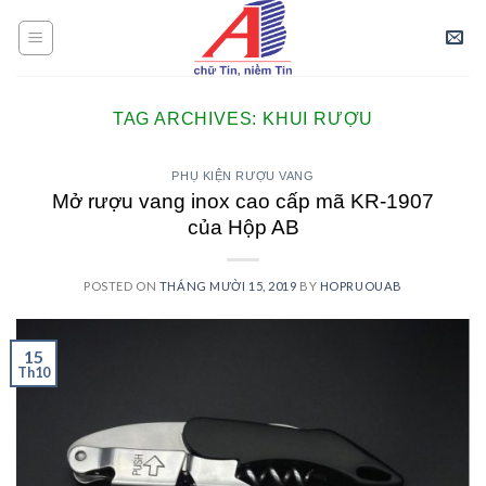
Skip
to
content
TAG ARCHIVES:
KHUI RƯỢU
PHỤ KIỆN RƯỢU VANG
Mở rượu vang inox cao cấp mã KR-1907
của Hộp AB
POSTED ON
THÁNG MƯỜI 15, 2019
BY
HOPRUOUAB
15
Th10