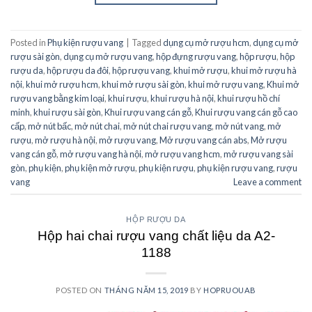
Posted in
Phụ kiện rượu vang
|
Tagged
dụng cụ mở rượu hcm
,
dụng cụ mở
rượu sài gòn
,
dụng cụ mở rượu vang
,
hộp đựng rượu vang
,
hộp rượu
,
hộp
rượu da
,
hộp rượu da đôi
,
hộp rượu vang
,
khui mở rượu
,
khui mở rượu hà
nội
,
khui mở rượu hcm
,
khui mở rượu sài gòn
,
khui mở rượu vang
,
Khui mở
rượu vang bằng kim loại
,
khui rượu
,
khui rượu hà nội
,
khui rượu hồ chí
minh
,
khui rượu sài gòn
,
Khui rượu vang cán gỗ
,
Khui rượu vang cán gỗ cao
cấp
,
mở nút bấc
,
mở nút chai
,
mở nút chai rượu vang
,
mở nút vang
,
mở
rượu
,
mở rượu hà nội
,
mở rượu vang
,
Mở rượu vang cán abs
,
Mở rượu
vang cán gỗ
,
mở rượu vang hà nội
,
mở rượu vang hcm
,
mở rượu vang sài
gòn
,
phụ kiện
,
phụ kiện mở rượu
,
phụ kiện rượu
,
phụ kiện rượu vang
,
rượu
vang
Leave a comment
HỘP RƯỢU DA
Hộp hai chai rượu vang chất liệu da A2-
1188
POSTED ON
THÁNG NĂM 15, 2019
BY
HOPRUOUAB