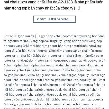
hai chai rượu vang chất liệu da A2-1188 là sản phẩm luôn
nằm trong top bán chạy nhất của công ty […]
CONTINUE READING
→
Posted in
Hộp rượu da
|
Tagged
hop 2 chai
,
hộp 2 chai rượu vang
,
hộp bánh
trung thu kèm rượu vang
,
hộp da đựng rượu vang
,
hop da ruou vang
,
hộp
da rượu vang 3 4 6 chai
,
hộp đựng rượu
,
hộp đựng rượu hà nội
,
hộp đựng
rượu sài gòn
,
hộp đựng rượu vang
,
hộp đựng rượu vang 4 chai
,
hộp đựng
rượu vang 4 chai hà nội
,
hộp đựng rượu vang 4 chai sài gòn
,
hộp giấy đựng
rượu vang
,
hộp gỗ đựng rượu vang
,
hop go ruou vang
,
hộp gỗ rượu vang 3 4
6 chai
,
hộp hai chai
,
hộp hai chai rượu
,
hộp hai chai rượu vang
,
Hộp hai chai
rượu vang chất liệu da
,
hộp rượu
,
hộp rượu 1 chai hà nội
,
hộp rượu 1 chai
sài gòn
,
hộp rượu 2 chai hà nội
,
hộp rượu 2 chai sài gòn
,
hộp rượu 4 chai
,
hộp
rượu 4 chai hà nội
,
hộp rượu 4 chai sài gòn
,
hộp rượu da
,
hộp rượu da 1 chai
hà nội
,
hộp rượu da 1 chai sài gòn
,
hộp rượu da 2 chai
,
hộp rượu da 2 chai hà
nội
,
hộp rượu da 2 chai sài gòn
,
hộp rượu da 4 chai
,
hộp rượu da 4 chai hà
nội
,
hộp rượu da 4 chai sài gòn
,
hộp rượu da 6 chai
,
hộp rượu da đôi
,
hộp
rượu da đơn
,
hộp rượu da đơn hà nội
,
hộp rượu da đơn hcm
,
hộp rượu da
đơn sài gòn
,
hộp rượu da hà nội
,
hộp rượu da hai chai
,
hộp rượu da hcm
,
hộp rượu da một chai
,
hộp rượu da sài gòn
,
hộp rượu giấy
,
hộp rượu giấy 2