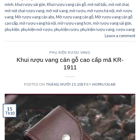
minh
,
khui rượu sài gòn
,
Khui rượu vang cán gỗ
,
mở nút bấc
,
mở nút chai
,
mở nút chai rượu vang
,
mở nút vang
,
mở rượu
,
mở rượu hà nội
,
mở rượu
vang
,
Mở rượu vang cán abs
,
Mở rượu vang cán gỗ
,
Mở rượu vang cán gỗ
cao cấp
,
mở rượu vang hà nội
,
mở rượu vang hcm
,
mở rượu vang sài gòn
,
phụ kiện
,
phụ kiện mở rượu
,
phụ kiện rượu
,
phụ kiện rượu vang
,
rượu vang
Leave a comment
PHỤ KIỆN RƯỢU VANG
Khui rượu vang cán gỗ cao cấp mã KR-
1911
POSTED ON
THÁNG MƯỜI 15, 2019
BY
HOPRUOUAB
15
Th10