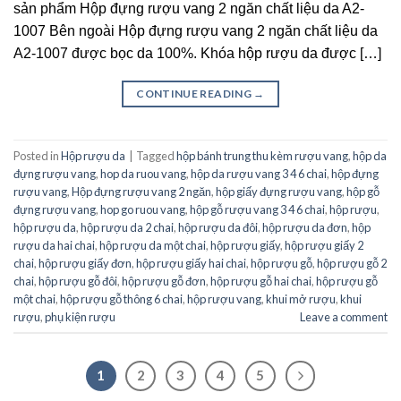
sản phẩm Hộp đựng rượu vang 2 ngăn chất liệu da A2-
1007 Bên ngoài Hộp đựng rượu vang 2 ngăn chất liệu da
A2-1007 được bọc da 100%. Khóa hộp rượu da được […]
CONTINUE READING
→
Posted in
Hộp rượu da
|
Tagged
hộp bánh trung thu kèm rượu vang
,
hộp da
đựng rượu vang
,
hop da ruou vang
,
hộp da rượu vang 3 4 6 chai
,
hộp đựng
rượu vang
,
Hộp đựng rượu vang 2 ngăn
,
hộp giấy đựng rượu vang
,
hộp gỗ
đựng rượu vang
,
hop go ruou vang
,
hộp gỗ rượu vang 3 4 6 chai
,
hộp rượu
,
hộp rượu da
,
hộp rượu da 2 chai
,
hộp rượu da đôi
,
hộp rượu da đơn
,
hộp
rượu da hai chai
,
hộp rượu da một chai
,
hộp rượu giấy
,
hộp rượu giấy 2
chai
,
hộp rượu giấy đơn
,
hộp rượu giấy hai chai
,
hộp rượu gỗ
,
hộp rượu gỗ 2
chai
,
hộp rượu gỗ đôi
,
hộp rượu gỗ đơn
,
hộp rượu gỗ hai chai
,
hộp rượu gỗ
một chai
,
hộp rượu gỗ thông 6 chai
,
hộp rượu vang
,
khui mở rượu
,
khui
rượu
,
phụ kiện rượu
Leave a comment
1
2
3
4
5