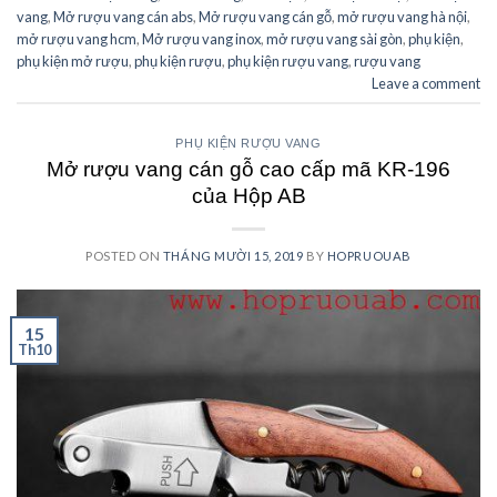
vang
,
Mở rượu vang cán abs
,
Mở rượu vang cán gỗ
,
mở rượu vang hà nội
,
mở rượu vang hcm
,
Mở rượu vang inox
,
mở rượu vang sài gòn
,
phụ kiện
,
phụ kiện mở rượu
,
phụ kiện rượu
,
phụ kiện rượu vang
,
rượu vang
Leave a comment
PHỤ KIỆN RƯỢU VANG
Mở rượu vang cán gỗ cao cấp mã KR-196
của Hộp AB
POSTED ON
THÁNG MƯỜI 15, 2019
BY
HOPRUOUAB
15
Th10