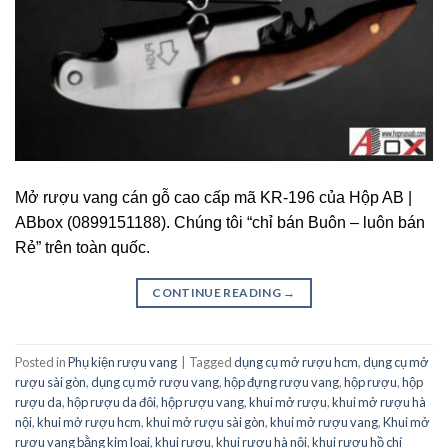
Mở rượu vang cán gỗ cao cấp mã KR-196 của Hộp AB |
ABbox (0899151188). Chúng tôi “chỉ bán Buôn – luôn bán
Rẻ” trên toàn quốc.
CONTINUE READING
→
Posted in
Phụ kiện rượu vang
|
Tagged
dụng cụ mở rượu hcm
,
dụng cụ mở
rượu sài gòn
,
dụng cụ mở rượu vang
,
hộp đựng rượu vang
,
hộp rượu
,
hộp
rượu da
,
hộp rượu da đôi
,
hộp rượu vang
,
khui mở rượu
,
khui mở rượu hà
nội
,
khui mở rượu hcm
,
khui mở rượu sài gòn
,
khui mở rượu vang
,
Khui mở
rượu vang bằng kim loại
,
khui rượu
,
khui rượu hà nội
,
khui rượu hồ chí