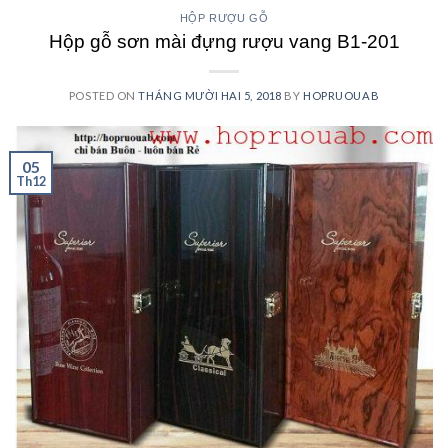
HỘP RƯỢU GỖ
Hộp gỗ sơn mài đựng rượu vang B1-201
POSTED ON
THÁNG MƯỜI HAI 5, 2018
BY
HOPRUOUAB
05
Th12