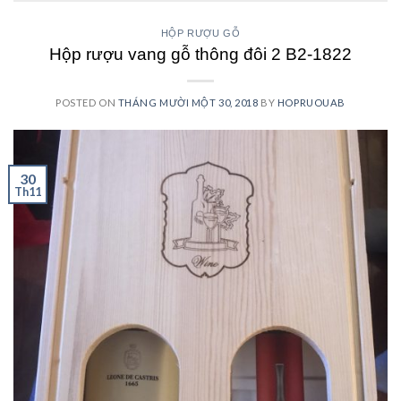
HỘP RƯỢU GỖ
Hộp rượu vang gỗ thông đôi 2 B2-1822
POSTED ON
THÁNG MƯỜI MỘT 30, 2018
BY
HOPRUOUAB
30
Th11