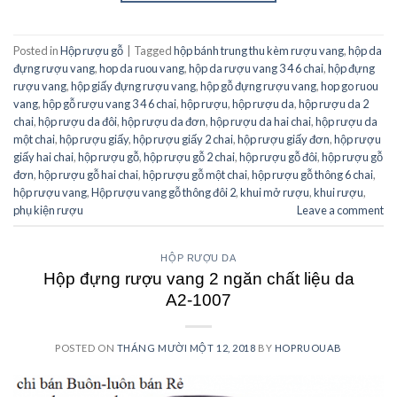
Posted in
Hộp rượu gỗ
|
Tagged
hộp bánh trung thu kèm rượu vang
,
hộp da
đựng rượu vang
,
hop da ruou vang
,
hộp da rượu vang 3 4 6 chai
,
hộp đựng
rượu vang
,
hộp giấy đựng rượu vang
,
hộp gỗ đựng rượu vang
,
hop go ruou
vang
,
hộp gỗ rượu vang 3 4 6 chai
,
hộp rượu
,
hộp rượu da
,
hộp rượu da 2
chai
,
hộp rượu da đôi
,
hộp rượu da đơn
,
hộp rượu da hai chai
,
hộp rượu da
một chai
,
hộp rượu giấy
,
hộp rượu giấy 2 chai
,
hộp rượu giấy đơn
,
hộp rượu
giấy hai chai
,
hộp rượu gỗ
,
hộp rượu gỗ 2 chai
,
hộp rượu gỗ đôi
,
hộp rượu gỗ
đơn
,
hộp rượu gỗ hai chai
,
hộp rượu gỗ một chai
,
hộp rượu gỗ thông 6 chai
,
hộp rượu vang
,
Hộp rượu vang gỗ thông đôi 2
,
khui mở rượu
,
khui rượu
,
phụ kiện rượu
Leave a comment
HỘP RƯỢU DA
Hộp đựng rượu vang 2 ngăn chất liệu da
A2-1007
POSTED ON
THÁNG MƯỜI MỘT 12, 2018
BY
HOPRUOUAB