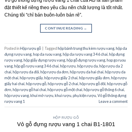
Vỏ gỗ thông đựng rượu vang 1 chai của AB là sản phẩm
đặt thiết kế riêng theo yêu cầu nên chất lượng là tốt nhất.
Chúng tôi “chỉ bán buôn-luôn bán rẻ”.
CONTINUE READING
→
Posted in
Hộp rượu gỗ
|
Tagged
hộp bánh trung thu kèm rượu vang
,
hộp da
đựng rượu vang
,
hop da ruou vang
,
hộp da rượu vang 3 4 6 chai
,
hộp đựng
rượu vang
,
hộp giấy đựng rượu vang
,
hộp gỗ đựng rượu vang
,
hop go ruou
vang
,
hộp gỗ rượu vang 3 4 6 chai
,
hộp rượu
,
hộp rượu da
,
hộp rượu da 2
chai
,
hộp rượu da đôi
,
hộp rượu da đơn
,
hộp rượu da hai chai
,
hộp rượu da
một chai
,
hộp rượu giấy
,
hộp rượu giấy 2 chai
,
hộp rượu giấy đơn
,
hộp rượu
giấy hai chai
,
hộp rượu gỗ
,
hộp rượu gỗ 2 chai
,
hộp rượu gỗ đôi
,
hộp rượu gỗ
đơn
,
hộp rượu gỗ hai chai
,
hộp rượu gỗ một chai
,
hộp rượu gỗ thông 6 chai
,
hộp rượu vang
,
khui mở rượu
,
khui rượu
,
phụ kiện rượu
,
Vỏ gỗ thông đựng
rượu vang 1
Leave a comment
HỘP RƯỢU GỖ
Vỏ gỗ đựng rượu vang 1 chai B1-1801