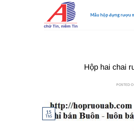
Skip
to
Mẫu hộp đựng rượu 
content
Hộp hai chai r
POSTED 
15
Th5