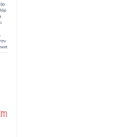
hộp
hộp
à
p
,
rượu
ment