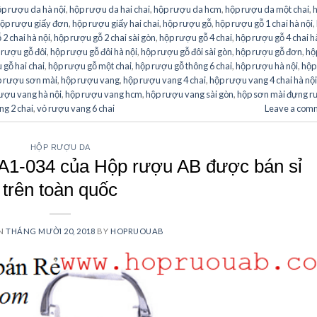
p rượu da hà nội
,
hộp rượu da hai chai
,
hộp rượu da hcm
,
hộp rượu da một chai
,
ộp rượu giấy đơn
,
hộp rượu giấy hai chai
,
hộp rượu gỗ
,
hộp rượu gỗ 1 chai hà nội
,
2 chai hà nội
,
hộp rượu gỗ 2 chai sài gòn
,
hộp rượu gỗ 4 chai
,
hộp rượu gỗ 4 chai h
 rượu gỗ đôi
,
hộp rượu gỗ đôi hà nội
,
hộp rượu gỗ đôi sài gòn
,
hộp rượu gỗ đơn
,
hộ
 gỗ hai chai
,
hộp rượu gỗ một chai
,
hộp rượu gỗ thông 6 chai
,
hộp rượu hà nội
,
hộp
 rượu sơn mài
,
hộp rượu vang
,
hộp rượu vang 4 chai
,
hộp rượu vang 4 chai hà nội
ượu vang hà nội
,
hộp rượu vang hcm
,
hộp rượu vang sài gòn
,
hộp sơn mài đựng 
ng 2 chai
,
vỏ rượu vang 6 chai
Leave a com
HỘP RƯỢU DA
A1-034 của Hộp rượu AB được bán sỉ
trên toàn quốc
ON
THÁNG MƯỜI 20, 2018
BY
HOPRUOUAB