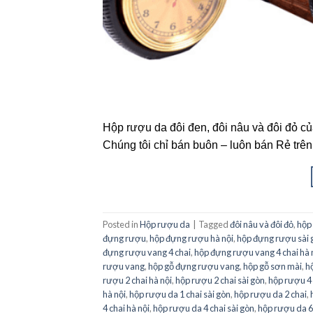
Hộp rượu da đôi đen, đôi nâu và đôi đỏ c
Chúng tôi chỉ bán buôn – luôn bán Rẻ trên
Posted in
Hộp rượu da
|
Tagged
đôi nâu và đôi đỏ
,
hộp
đựng rượu
,
hộp đựng rượu hà nội
,
hộp đựng rượu sài 
đựng rượu vang 4 chai
,
hộp đựng rượu vang 4 chai hà 
rượu vang
,
hộp gỗ đựng rượu vang
,
hộp gỗ sơn mài
,
h
rượu 2 chai hà nội
,
hộp rượu 2 chai sài gòn
,
hộp rượu 4 
hà nội
,
hộp rượu da 1 chai sài gòn
,
hộp rượu da 2 chai
,
4 chai hà nội
,
hộp rượu da 4 chai sài gòn
,
hộp rượu da 6