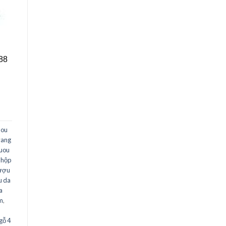
88
uou
vang
ruou
,
hộp
rượu
u da
a
m
,
,
gỗ 4