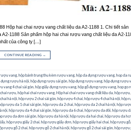
88 Hộp hai chai rượu vang chất liệu da A2-1188 1. Chi tiết sản
a A2-1188 Sản phẩm hộp hai chai rượu vang chất liệu da A2-11
hất của công ty […]
CONTINUE READING
→
 rượu vang
,
hộp bánh trung thu kèm rượu vang
,
hộp da đựng rượu vang
,
hop da r
 đựng rượu hà nội
,
hộp đựng rượu sài gòn
,
hộp đựng rượu vang
,
hộp đựng rượu 
 vang 4 chai sài gòn
,
hộp giấy đựng rượu vang
,
hộp gỗ đựng rượu vang
,
hop go 
 chai rượu
,
hộp hai chai rượu vang
,
Hộp hai chai rượu vang chất liệu da
,
hộp rượu
chai hà nội
,
hộp rượu 2 chai sài gòn
,
hộp rượu 4 chai
,
hộp rượu 4 chai hà nội
,
hộp 
hộp rượu da 1 chai sài gòn
,
hộp rượu da 2 chai
,
hộp rượu da 2 chai hà nội
,
hộp rượ
à nội
,
hộp rượu da 4 chai sài gòn
,
hộp rượu da 6 chai
,
hộp rượu da đôi
,
hộp rượu d
p rượu da đơn sài gòn
,
hộp rượu da hà nội
,
hộp rượu da hai chai
,
hộp rượu da hc
iấy
,
hộp rượu giấy 2 chai
,
hộp rượu giấy đơn
,
hộp rượu giấy hai chai
,
hộp rượu gỗ
ộp rượu gỗ 2 chai
,
hộp rượu gỗ 2 chai hà nội
,
hộp rượu gỗ 2 chai sài gòn
,
hộp rượu 