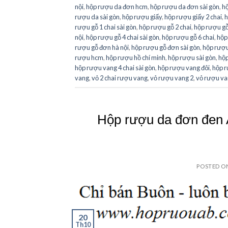
nội
,
hộp rượu da đơn hcm
,
hộp rượu da đơn sài gòn
,
hộ
rượu da sài gòn
,
hộp rượu giấy
,
hộp rượu giấy 2 chai
,
h
rượu gỗ 1 chai sài gòn
,
hộp rượu gỗ 2 chai
,
hộp rượu gỗ 
nội
,
hộp rượu gỗ 4 chai sài gòn
,
hộp rượu gỗ 6 chai
,
hộp
rượu gỗ đơn hà nội
,
hộp rượu gỗ đơn sài gòn
,
hộp rượu
rượu hcm
,
hộp rượu hồ chí minh
,
hộp rượu sài gòn
,
hộp
hộp rượu vang 4 chai sài gòn
,
hộp rượu vang đôi
,
hộp r
vang
,
vỏ 2 chai rượu vang
,
vỏ rượu vang 2
,
vỏ rượu va
Hộp rượu da đơn đen 
POSTED 
20
Th10