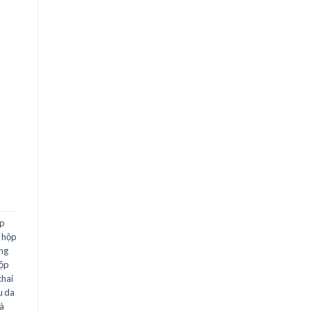
p
,
hộp
ng
ộp
chai
u da
à