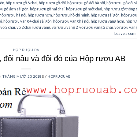
gòn
,
hộp rượu gỗ 6 chai
,
hộp rượu gỗ đôi
,
hộp rượu gỗ đôi hà nội
,
hộp rượu gỗ đôi s
u gỗ đơn sài gòn
,
hộp rượu gỗ hai chai
,
hộp rượu gỗ một chai
,
hộp rượu gỗ thông 
hộp rượu hà nội
,
hộp rượu hcm
,
hộp rượu hồ chí minh
,
hộp rượu sài gòn
,
hộp rượ
ội
,
hộp rượu vang 4 chai sài gòn
,
hộp rượu vang hà nội
,
hộp rượu vang hcm
,
hộp r
,
vỏ 2 chai
,
vỏ 2 chai rượu vang
,
vỏ rượu vang 2
,
vỏ rượu vang 2 chai
,
vỏ rượu vang
Leave a com
HỘP RƯỢU DA
, đôi nâu và đôi đỏ của Hộp rượu AB
ON
THÁNG MƯỜI 20, 2018
BY
HOPRUOUAB