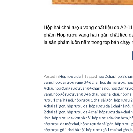
Hộp hai chai rượu vang chất liệu da A2-11
phẩm Hộp rượu vang hai ngăn chất liệu d
là sản phẩm luôn nằm trong top bán chạy n
Posted in
Hộp rượu da
|
Tagged
hop 2 chai
,
hộp 2 chai
vang
,
hộp da rượu vang 3 4 6 chai
,
hộp đựng rượu
,
hộp
4 chai
,
hộp đựng rượu vang 4 chai hà nội
,
hộp đựng rượu
vang
,
hộp gỗ rượu vang 3 4 6 chai
,
hộp hai chai
,
hộp hai
rượu 1 chai hà nội
,
hộp rượu 1 chai sài gòn
,
hộp rượu 2 
4 chai sài gòn
,
hộp rượu da
,
hộp rượu da 1 chai hà nội
,
2 chai sài gòn
,
hộp rượu da 4 chai
,
hộp rượu da 4 chai h
đơn
,
hộp rượu da đơn hà nội
,
hộp rượu da đơn hcm
,
hộ
hộp rượu da một chai
,
hộp rượu da sài gòn
,
hộp rượu g
hộp rượu gỗ 1 chai hà nội
,
hộp rượu gỗ 1 chai sài gòn
,
h