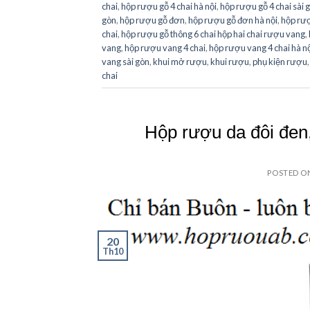
chai
,
hộp rượu gỗ 4 chai hà nội
,
hộp rượu gỗ 4 chai sài 
gòn
,
hộp rượu gỗ đơn
,
hộp rượu gỗ đơn hà nội
,
hộp rượ
chai
,
hộp rượu gỗ thông 6 chai hộp hai chai rượu vang
,
vang
,
hộp rượu vang 4 chai
,
hộp rượu vang 4 chai hà n
vang sài gòn
,
khui mở rượu
,
khui rượu
,
phụ kiện rượu
chai
Hộp rượu da đôi đen
POSTED 
20
Th10