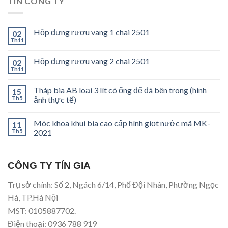
TIN CÔNG TY
Hộp đựng rượu vang 1 chai 2501
02
Th11
Hộp đựng rượu vang 2 chai 2501
02
Th11
Tháp bia AB loại 3 lít có ống để đá bên trong (hình
15
Th5
ảnh thực tế)
Móc khoa khui bia cao cấp hình giọt nước mã MK-
11
Th5
2021
CÔNG TY TÍN GIA
Trụ sở chính: Số 2, Ngách 6/14, Phố Đội Nhân, Phường Ngọc
Hà, TP.Hà Nội
MST: 0105887702.
Điện thoại: 0936 788 919