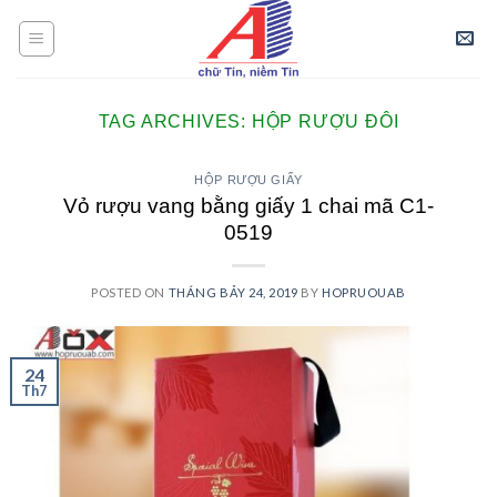
Skip
to
content
TAG ARCHIVES:
HỘP RƯỢU ĐÔI
HỘP RƯỢU GIẤY
Vỏ rượu vang bằng giấy 1 chai mã C1-
0519
POSTED ON
THÁNG BẢY 24, 2019
BY
HOPRUOUAB
24
Th7