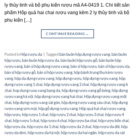
ly thủy tinh và bộ phụ kiện rượu mã A4-0419 1. Chi tiết sản
phẩm Hộp quà hai chai rượu vang kèm 2 ly thủy tinh và bộ
phụ kiện […]
CONTINUE READING
→
Posted in
Hộp rượu da
|
Tagged
bán buôn hộp đựng rượu vang
,
bán buôn
hộp rượu
,
bán buôn hộp rượu da
,
bán buôn hộp rượu gỗ
,
bán buôn hộp
rượu vang
,
bán sỉ hộp đựng rượu vang
,
bán sỉ hộp rượu
,
bán sỉ hộp rượu da
,
bán sỉ hộp rượu gỗ
,
bán sỉ hộp rượu vang
,
hộp bánh trung thu kèm rượu
vang
,
hộp da đựng rượu vang
,
hộp đựng rượu
,
hộp đựng rượu vang
,
hộp
đựng rượu vang 1 chai
,
hộp đựng rượu vang 2 chai
,
hộp đựng rượu vang 6
chai
,
hop dung ruou vang bang da
,
hộp đựng rượu vang gỗ bóng
,
hộp đựng
rượu vang hà nội
,
hộp đựng rượu vang hai chai
,
Hộp đựng rượu vang một
chai
,
hộp đựng rượu vang sài gòn
,
hộp đựng rượu vang sáu chai
,
hộp đựng
rượu vang sơn mài
,
hộp gỗ đựng rượu vang
,
Hộp quà hai chai rượu vang
,
hộp rượu
,
hộp rượu 1 chai
,
hộp rượu 2 chai
,
hộp rượu 3 chai
,
hộp rượu 4
chai
,
hộp rượu 5 chai
,
hộp rượu 6 chai
,
hộp rượu ba chai
,
hộp rượu bốn chai
,
hộp rượu da
,
hộp rượu da 1 chai
,
hộp rượu da 2 chai
,
hộp rượu da đôi
,
hộp
rượu da đơn
,
hộp rượu da hà nội
,
hộp rượu da hai ngăn
,
hộp rượu da sài