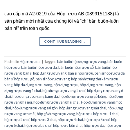
cao cấp mã A2-0219 của Hộp rượu AB (0899151188) là
sản phẩm mới nhất của chúng tôi và “chỉ bán buôn-luôn
bán rẻ” trên toàn quốc.
CONTINUE READING
→
Posted in
Hộp rượu da
|
Tagged
bán buôn hộp đựng rượu vang
,
bán buôn
hộp rượu
,
bán buôn hộp rượu da
,
bán buôn hộp rượu gỗ
,
bán buôn hộp
rượu vang
,
bán sỉ hộp đựng rượu vang
,
bán sỉ hộp rượu
,
bán sỉ hộp rượu da
,
bán sỉ hộp rượu gỗ
,
bán sỉ hộp rượu vang
,
hộp bánh trung thu kèm rượu
vang
,
hộp da đựng rượu vang
,
hộp đựng rượu
,
hộp đựng rượu vang
,
hộp
đựng rượu vang 1 chai
,
hộp đựng rượu vang 2 chai
,
hộp đựng rượu vang 6
chai
,
hop dung ruou vang bang da
,
hộp đựng rượu vang gỗ bóng
,
hộp đựng
rượu vang hà nội
,
hộp đựng rượu vang hai chai
,
Hộp đựng rượu vang một
chai
,
hộp đựng rượu vang sài gòn
,
hộp đựng rượu vang sáu chai
,
hộp đựng
rượu vang sơn mài
,
hộp gỗ đựng rượu vang
,
hộp rượu
,
hộp rượu 1 chai
,
hộp rượu 2 chai
,
hộp rượu 3 chai
,
hộp rượu 4 chai
,
hộp rượu 5 chai
,
hộp
rượu 6 chai
,
hộp rượu ba chai
,
hộp rượu bốn chai
,
hộp rượu da
,
hộp rượu