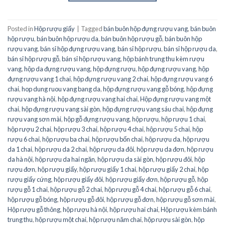
Posted in
Hộp rượu giấy
|
Tagged
bán buôn hộp đựng rượu vang
,
bán buôn
hộp rượu
,
bán buôn hộp rượu da
,
bán buôn hộp rượu gỗ
,
bán buôn hộp
rượu vang
,
bán sỉ hộp đựng rượu vang
,
bán sỉ hộp rượu
,
bán sỉ hộp rượu da
,
bán sỉ hộp rượu gỗ
,
bán sỉ hộp rượu vang
,
hộp bánh trung thu kèm rượu
vang
,
hộp da đựng rượu vang
,
hộp đựng rượu
,
hộp đựng rượu vang
,
hộp
đựng rượu vang 1 chai
,
hộp đựng rượu vang 2 chai
,
hộp đựng rượu vang 6
chai
,
hop dung ruou vang bang da
,
hộp đựng rượu vang gỗ bóng
,
hộp đựng
rượu vang hà nội
,
hộp đựng rượu vang hai chai
,
Hộp đựng rượu vang một
chai
,
hộp đựng rượu vang sài gòn
,
hộp đựng rượu vang sáu chai
,
hộp đựng
rượu vang sơn mài
,
hộp gỗ đựng rượu vang
,
hộp rượu
,
hộp rượu 1 chai
,
hộp rượu 2 chai
,
hộp rượu 3 chai
,
hộp rượu 4 chai
,
hộp rượu 5 chai
,
hộp
rượu 6 chai
,
hộp rượu ba chai
,
hộp rượu bốn chai
,
hộp rượu da
,
hộp rượu
da 1 chai
,
hộp rượu da 2 chai
,
hộp rượu da đôi
,
hộp rượu da đơn
,
hộp rượu
da hà nội
,
hộp rượu da hai ngăn
,
hộp rượu da sài gòn
,
hộp rượu đôi
,
hộp
rượu đơn
,
hộp rượu giấy
,
hộp rượu giấy 1 chai
,
hộp rượu giấy 2 chai
,
hộp
rượu giấy cứng
,
hộp rượu giấy đôi
,
hộp rượu giấy đơn
,
hộp rượu gỗ
,
hộp
rượu gỗ 1 chai
,
hộp rượu gỗ 2 chai
,
hộp rượu gỗ 4 chai
,
hộp rượu gỗ 6 chai
,
hộp rượu gỗ bóng
,
hộp rượu gỗ đôi
,
hộp rượu gỗ đơn
,
hộp rượu gỗ sơn mài
,
Hộp rượu gỗ thông
,
hộp rượu hà nội
,
hộp rượu hai chai
,
Hộp rượu kèm bánh
trung thu
,
hộp rượu một chai
,
hộp rượu năm chai
,
hộp rượu sài gòn
,
hộp