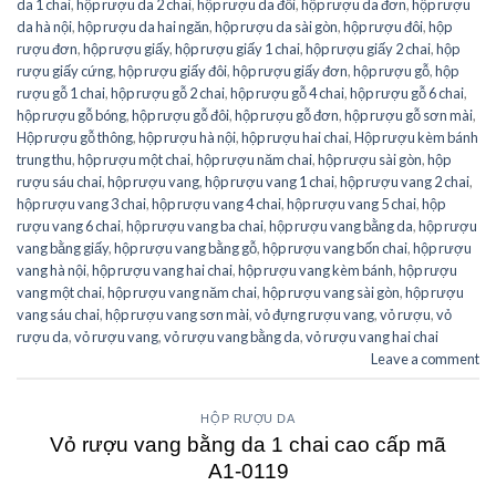
da 1 chai
,
hộp rượu da 2 chai
,
hộp rượu da đôi
,
hộp rượu da đơn
,
hộp rượu
da hà nội
,
hộp rượu da hai ngăn
,
hộp rượu da sài gòn
,
hộp rượu đôi
,
hộp
rượu đơn
,
hộp rượu giấy
,
hộp rượu giấy 1 chai
,
hộp rượu giấy 2 chai
,
hộp
rượu giấy cứng
,
hộp rượu giấy đôi
,
hộp rượu giấy đơn
,
hộp rượu gỗ
,
hộp
rượu gỗ 1 chai
,
hộp rượu gỗ 2 chai
,
hộp rượu gỗ 4 chai
,
hộp rượu gỗ 6 chai
,
hộp rượu gỗ bóng
,
hộp rượu gỗ đôi
,
hộp rượu gỗ đơn
,
hộp rượu gỗ sơn mài
,
Hộp rượu gỗ thông
,
hộp rượu hà nội
,
hộp rượu hai chai
,
Hộp rượu kèm bánh
trung thu
,
hộp rượu một chai
,
hộp rượu năm chai
,
hộp rượu sài gòn
,
hộp
rượu sáu chai
,
hộp rượu vang
,
hộp rượu vang 1 chai
,
hộp rượu vang 2 chai
,
hộp rượu vang 3 chai
,
hộp rượu vang 4 chai
,
hộp rượu vang 5 chai
,
hộp
rượu vang 6 chai
,
hộp rượu vang ba chai
,
hộp rượu vang bằng da
,
hộp rượu
vang bằng giấy
,
hộp rượu vang bằng gỗ
,
hộp rượu vang bốn chai
,
hộp rượu
vang hà nội
,
hộp rượu vang hai chai
,
hộp rượu vang kèm bánh
,
hộp rượu
vang một chai
,
hộp rượu vang năm chai
,
hộp rượu vang sài gòn
,
hộp rượu
vang sáu chai
,
hộp rượu vang sơn mài
,
vỏ đựng rượu vang
,
vỏ rượu
,
vỏ
rượu da
,
vỏ rượu vang
,
vỏ rượu vang bằng da
,
vỏ rượu vang hai chai
Leave a comment
HỘP RƯỢU DA
Vỏ rượu vang bằng da 1 chai cao cấp mã
A1-0119