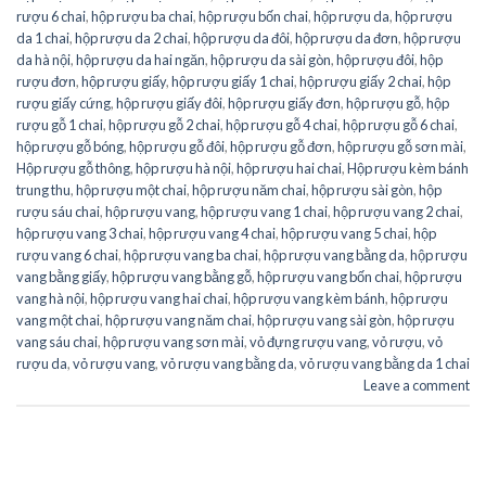
rượu 6 chai
,
hộp rượu ba chai
,
hộp rượu bốn chai
,
hộp rượu da
,
hộp rượu
da 1 chai
,
hộp rượu da 2 chai
,
hộp rượu da đôi
,
hộp rượu da đơn
,
hộp rượu
da hà nội
,
hộp rượu da hai ngăn
,
hộp rượu da sài gòn
,
hộp rượu đôi
,
hộp
rượu đơn
,
hộp rượu giấy
,
hộp rượu giấy 1 chai
,
hộp rượu giấy 2 chai
,
hộp
rượu giấy cứng
,
hộp rượu giấy đôi
,
hộp rượu giấy đơn
,
hộp rượu gỗ
,
hộp
rượu gỗ 1 chai
,
hộp rượu gỗ 2 chai
,
hộp rượu gỗ 4 chai
,
hộp rượu gỗ 6 chai
,
hộp rượu gỗ bóng
,
hộp rượu gỗ đôi
,
hộp rượu gỗ đơn
,
hộp rượu gỗ sơn mài
,
Hộp rượu gỗ thông
,
hộp rượu hà nội
,
hộp rượu hai chai
,
Hộp rượu kèm bánh
trung thu
,
hộp rượu một chai
,
hộp rượu năm chai
,
hộp rượu sài gòn
,
hộp
rượu sáu chai
,
hộp rượu vang
,
hộp rượu vang 1 chai
,
hộp rượu vang 2 chai
,
hộp rượu vang 3 chai
,
hộp rượu vang 4 chai
,
hộp rượu vang 5 chai
,
hộp
rượu vang 6 chai
,
hộp rượu vang ba chai
,
hộp rượu vang bằng da
,
hộp rượu
vang bằng giấy
,
hộp rượu vang bằng gỗ
,
hộp rượu vang bốn chai
,
hộp rượu
vang hà nội
,
hộp rượu vang hai chai
,
hộp rượu vang kèm bánh
,
hộp rượu
vang một chai
,
hộp rượu vang năm chai
,
hộp rượu vang sài gòn
,
hộp rượu
vang sáu chai
,
hộp rượu vang sơn mài
,
vỏ đựng rượu vang
,
vỏ rượu
,
vỏ
rượu da
,
vỏ rượu vang
,
vỏ rượu vang bằng da
,
vỏ rượu vang bằng da 1 chai
Leave a comment