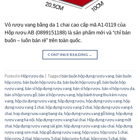
Vỏ rượu vang bằng da 1 chai cao cấp mã A1-0119 của
Hộp rượu AB (0899151188) là sản phẩm mới và “chỉ bán
buôn – luôn bán rẻ” trên toàn quốc.
CONTINUE READING
→
Posted in
Hộp rượu da
|
Tagged
bán buôn hộp đựng rượu vang
,
bán buôn
hộp rượu
,
bán buôn hộp rượu da
,
bán buôn hộp rượu gỗ
,
bán buôn hộp
rượu vang
,
bán sỉ hộp đựng rượu vang
,
bán sỉ hộp rượu
,
bán sỉ hộp rượu da
,
bán sỉ hộp rượu gỗ
,
bán sỉ hộp rượu vang
,
hộp bánh trung thu kèm rượu
vang
,
hộp da đựng rượu vang
,
hộp đựng rượu
,
hộp đựng rượu vang
,
hộp
đựng rượu vang 1 chai
,
hộp đựng rượu vang 2 chai
,
hộp đựng rượu vang 6
chai
,
hop dung ruou vang bang da
,
hộp đựng rượu vang gỗ bóng
,
hộp đựng
rượu vang hà nội
,
hộp đựng rượu vang hai chai
,
Hộp đựng rượu vang một
chai
,
hộp đựng rượu vang sài gòn
,
hộp đựng rượu vang sáu chai
,
hộp đựng
rượu vang sơn mài
,
hộp gỗ đựng rượu vang
,
hộp rượu
,
hộp rượu 1 chai
,
hộp rượu 2 chai
,
hộp rượu 3 chai
,
hộp rượu 4 chai
,
hộp rượu 5 chai
,
hộp