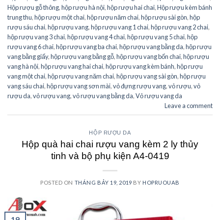
Hộp rượu gỗ thông
,
hộp rượu hà nội
,
hộp rượu hai chai
,
Hộp rượu kèm bánh
trung thu
,
hộp rượu một chai
,
hộp rượu năm chai
,
hộp rượu sài gòn
,
hộp
rượu sáu chai
,
hộp rượu vang
,
hộp rượu vang 1 chai
,
hộp rượu vang 2 chai
,
hộp rượu vang 3 chai
,
hộp rượu vang 4 chai
,
hộp rượu vang 5 chai
,
hộp
rượu vang 6 chai
,
hộp rượu vang ba chai
,
hộp rượu vang bằng da
,
hộp rượu
vang bằng giấy
,
hộp rượu vang bằng gỗ
,
hộp rượu vang bốn chai
,
hộp rượu
vang hà nội
,
hộp rượu vang hai chai
,
hộp rượu vang kèm bánh
,
hộp rượu
vang một chai
,
hộp rượu vang năm chai
,
hộp rượu vang sài gòn
,
hộp rượu
vang sáu chai
,
hộp rượu vang sơn mài
,
vỏ đựng rượu vang
,
vỏ rượu
,
vỏ
rượu da
,
vỏ rượu vang
,
vỏ rượu vang bằng da
,
Vỏ rượu vang da
Leave a comment
HỘP RƯỢU DA
Hộp quà hai chai rượu vang kèm 2 ly thủy
tinh và bộ phụ kiện A4-0419
POSTED ON
THÁNG BẢY 19, 2019
BY
HOPRUOUAB
19