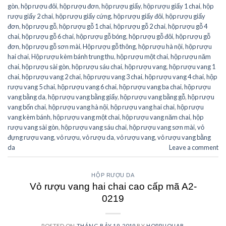
gòn
,
hộp rượu đôi
,
hộp rượu đơn
,
hộp rượu giấy
,
hộp rượu giấy 1 chai
,
hộp
rượu giấy 2 chai
,
hộp rượu giấy cứng
,
hộp rượu giấy đôi
,
hộp rượu giấy
đơn
,
hộp rượu gỗ
,
hộp rượu gỗ 1 chai
,
hộp rượu gỗ 2 chai
,
hộp rượu gỗ 4
chai
,
hộp rượu gỗ 6 chai
,
hộp rượu gỗ bóng
,
hộp rượu gỗ đôi
,
hộp rượu gỗ
đơn
,
hộp rượu gỗ sơn mài
,
Hộp rượu gỗ thông
,
hộp rượu hà nội
,
hộp rượu
hai chai
,
Hộp rượu kèm bánh trung thu
,
hộp rượu một chai
,
hộp rượu năm
chai
,
hộp rượu sài gòn
,
hộp rượu sáu chai
,
hộp rượu vang
,
hộp rượu vang 1
chai
,
hộp rượu vang 2 chai
,
hộp rượu vang 3 chai
,
hộp rượu vang 4 chai
,
hộp
rượu vang 5 chai
,
hộp rượu vang 6 chai
,
hộp rượu vang ba chai
,
hộp rượu
vang bằng da
,
hộp rượu vang bằng giấy
,
hộp rượu vang bằng gỗ
,
hộp rượu
vang bốn chai
,
hộp rượu vang hà nội
,
hộp rượu vang hai chai
,
hộp rượu
vang kèm bánh
,
hộp rượu vang một chai
,
hộp rượu vang năm chai
,
hộp
rượu vang sài gòn
,
hộp rượu vang sáu chai
,
hộp rượu vang sơn mài
,
vỏ
đựng rượu vang
,
vỏ rượu
,
vỏ rượu da
,
vỏ rượu vang
,
vỏ rượu vang bằng
da
Leave a comment
HỘP RƯỢU DA
Vỏ rượu vang hai chai cao cấp mã A2-
0219
POSTED ON
THÁNG BẢY 19, 2019
BY
HOPRUOUAB