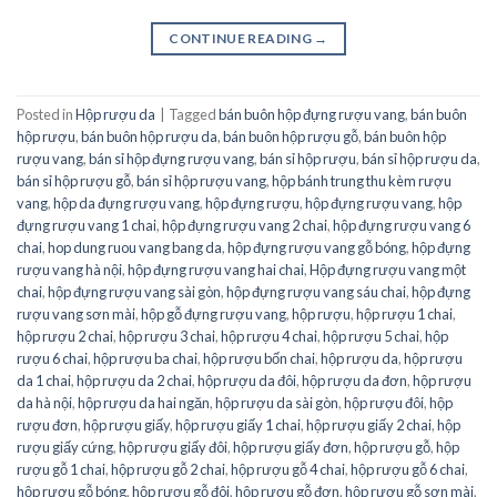
CONTINUE READING
→
Posted in
Hộp rượu da
|
Tagged
bán buôn hộp đựng rượu vang
,
bán buôn
hộp rượu
,
bán buôn hộp rượu da
,
bán buôn hộp rượu gỗ
,
bán buôn hộp
rượu vang
,
bán sỉ hộp đựng rượu vang
,
bán sỉ hộp rượu
,
bán sỉ hộp rượu da
,
bán sỉ hộp rượu gỗ
,
bán sỉ hộp rượu vang
,
hộp bánh trung thu kèm rượu
vang
,
hộp da đựng rượu vang
,
hộp đựng rượu
,
hộp đựng rượu vang
,
hộp
đựng rượu vang 1 chai
,
hộp đựng rượu vang 2 chai
,
hộp đựng rượu vang 6
chai
,
hop dung ruou vang bang da
,
hộp đựng rượu vang gỗ bóng
,
hộp đựng
rượu vang hà nội
,
hộp đựng rượu vang hai chai
,
Hộp đựng rượu vang một
chai
,
hộp đựng rượu vang sài gòn
,
hộp đựng rượu vang sáu chai
,
hộp đựng
rượu vang sơn mài
,
hộp gỗ đựng rượu vang
,
hộp rượu
,
hộp rượu 1 chai
,
hộp rượu 2 chai
,
hộp rượu 3 chai
,
hộp rượu 4 chai
,
hộp rượu 5 chai
,
hộp
rượu 6 chai
,
hộp rượu ba chai
,
hộp rượu bốn chai
,
hộp rượu da
,
hộp rượu
da 1 chai
,
hộp rượu da 2 chai
,
hộp rượu da đôi
,
hộp rượu da đơn
,
hộp rượu
da hà nội
,
hộp rượu da hai ngăn
,
hộp rượu da sài gòn
,
hộp rượu đôi
,
hộp
rượu đơn
,
hộp rượu giấy
,
hộp rượu giấy 1 chai
,
hộp rượu giấy 2 chai
,
hộp
rượu giấy cứng
,
hộp rượu giấy đôi
,
hộp rượu giấy đơn
,
hộp rượu gỗ
,
hộp
rượu gỗ 1 chai
,
hộp rượu gỗ 2 chai
,
hộp rượu gỗ 4 chai
,
hộp rượu gỗ 6 chai
,
hộp rượu gỗ bóng
,
hộp rượu gỗ đôi
,
hộp rượu gỗ đơn
,
hộp rượu gỗ sơn mài
,