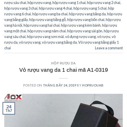
rượu sáu chai
,
hộp rượu vang
,
hộp rượu vang 1 chai
,
hộp rượu vang 2 chai
,
hộp rượu vang 3 chai
,
hộp rượu vang 4 chai
,
hộp rượu vang 5 chai
,
hộp
rượu vang 6 chai
,
hộp rượu vang ba chai
,
hộp rượu vang bằng da
,
hộp rượu
vang bằng giấy
,
hộp rượu vang bằng gỗ
,
hộp rượu vang bốn chai
,
hộp rượu
vang hà nội
,
hộp rượu vang hai chai
,
hộp rượu vang kèm bánh
,
hộp rượu
vang một chai
,
hộp rượu vang năm chai
,
hộp rượu vang sài gòn
,
hộp rượu
vang sáu chai
,
hộp rượu vang sơn mài
,
vỏ đựng rượu vang
,
vỏ rượu
,
vỏ
rượu da
,
vỏ rượu vang
,
vỏ rượu vang bằng da
,
Vỏ rượu vang bằng giấy 1
chai
Leave a comment
HỘP RƯỢU DA
Vỏ rượu vang da 1 chai mã A1-0319
POSTED ON
THÁNG BẢY 24, 2019
BY
HOPRUOUAB
24
Th7