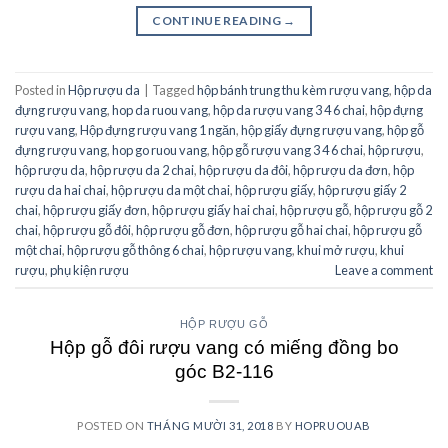
CONTINUE READING
→
Posted in
Hộp rượu da
|
Tagged
hộp bánh trung thu kèm rượu vang
,
hộp da
đựng rượu vang
,
hop da ruou vang
,
hộp da rượu vang 3 4 6 chai
,
hộp đựng
rượu vang
,
Hộp đựng rượu vang 1 ngăn
,
hộp giấy đựng rượu vang
,
hộp gỗ
đựng rượu vang
,
hop go ruou vang
,
hộp gỗ rượu vang 3 4 6 chai
,
hộp rượu
,
hộp rượu da
,
hộp rượu da 2 chai
,
hộp rượu da đôi
,
hộp rượu da đơn
,
hộp
rượu da hai chai
,
hộp rượu da một chai
,
hộp rượu giấy
,
hộp rượu giấy 2
chai
,
hộp rượu giấy đơn
,
hộp rượu giấy hai chai
,
hộp rượu gỗ
,
hộp rượu gỗ 2
chai
,
hộp rượu gỗ đôi
,
hộp rượu gỗ đơn
,
hộp rượu gỗ hai chai
,
hộp rượu gỗ
một chai
,
hộp rượu gỗ thông 6 chai
,
hộp rượu vang
,
khui mở rượu
,
khui
rượu
,
phụ kiện rượu
Leave a comment
HỘP RƯỢU GỖ
Hộp gỗ đôi rượu vang có miếng đồng bo
góc B2-116
POSTED ON
THÁNG MƯỜI 31, 2018
BY
HOPRUOUAB