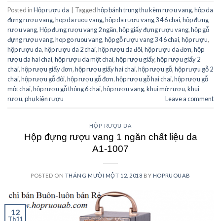
Posted in
Hộp rượu da
|
Tagged
hộp bánh trung thu kèm rượu vang
,
hộp da
đựng rượu vang
,
hop da ruou vang
,
hộp da rượu vang 3 4 6 chai
,
hộp đựng
rượu vang
,
Hộp đựng rượu vang 2 ngăn
,
hộp giấy đựng rượu vang
,
hộp gỗ
đựng rượu vang
,
hop go ruou vang
,
hộp gỗ rượu vang 3 4 6 chai
,
hộp rượu
,
hộp rượu da
,
hộp rượu da 2 chai
,
hộp rượu da đôi
,
hộp rượu da đơn
,
hộp
rượu da hai chai
,
hộp rượu da một chai
,
hộp rượu giấy
,
hộp rượu giấy 2
chai
,
hộp rượu giấy đơn
,
hộp rượu giấy hai chai
,
hộp rượu gỗ
,
hộp rượu gỗ 2
chai
,
hộp rượu gỗ đôi
,
hộp rượu gỗ đơn
,
hộp rượu gỗ hai chai
,
hộp rượu gỗ
một chai
,
hộp rượu gỗ thông 6 chai
,
hộp rượu vang
,
khui mở rượu
,
khui
rượu
,
phụ kiện rượu
Leave a comment
HỘP RƯỢU DA
Hộp đựng rượu vang 1 ngăn chất liệu da
A1-1007
POSTED ON
THÁNG MƯỜI MỘT 12, 2018
BY
HOPRUOUAB
12
Th11