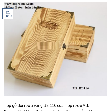
31
Th10
Hộp gỗ đôi rượu vang B2-116 của Hộp rượu AB.