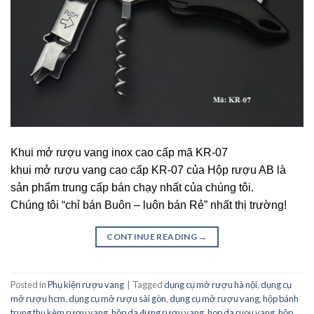
Khui mở rượu vang inox cao cấp mã KR-07
khui mở rượu vang cao cấp KR-07 của Hộp rượu AB là
sản phẩm trung cấp bán chạy nhất của chúng tôi.
Chúng tôi “chỉ bán Buôn – luôn bán Rẻ” nhất thị trường!
CONTINUE READING
→
Posted in
Phụ kiện rượu vang
|
Tagged
dụng cụ mở rượu hà nội
,
dụng cụ
mở rượu hcm
,
dụng cụ mở rượu sài gòn
,
dụng cụ mở rượu vang
,
hộp bánh
trung thu kèm rượu vang
,
hộp da đựng rượu vang
,
hop da ruou vang
,
hộp