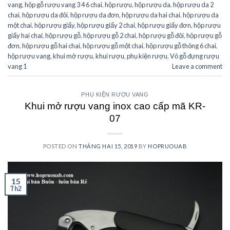
vang
,
hộp gỗ rượu vang 3 4 6 chai
,
hộp rượu
,
hộp rượu da
,
hộp rượu da 2
chai
,
hộp rượu da đôi
,
hộp rượu da đơn
,
hộp rượu da hai chai
,
hộp rượu da
một chai
,
hộp rượu giấy
,
hộp rượu giấy 2 chai
,
hộp rượu giấy đơn
,
hộp rượu
giấy hai chai
,
hộp rượu gỗ
,
hộp rượu gỗ 2 chai
,
hộp rượu gỗ đôi
,
hộp rượu gỗ
đơn
,
hộp rượu gỗ hai chai
,
hộp rượu gỗ một chai
,
hộp rượu gỗ thông 6 chai
,
hộp rượu vang
,
khui mở rượu
,
khui rượu
,
phụ kiện rượu
,
Vỏ gỗ đựng rượu
vang 1
Leave a comment
PHỤ KIỆN RƯỢU VANG
Khui mở rượu vang inox cao cấp mã KR-
07
POSTED ON
THÁNG HAI 15, 2019
BY
HOPRUOUAB
15
Th2