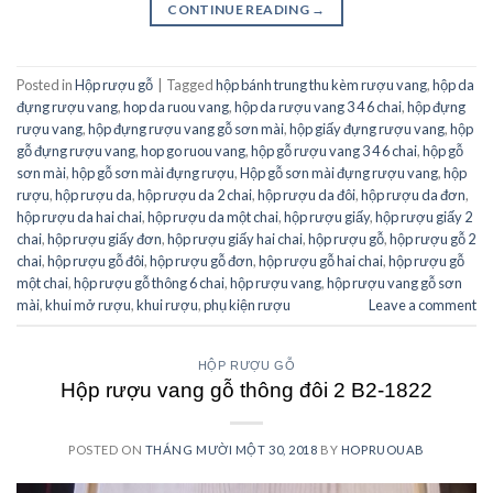
CONTINUE READING
→
Posted in
Hộp rượu gỗ
|
Tagged
hộp bánh trung thu kèm rượu vang
,
hộp da
đựng rượu vang
,
hop da ruou vang
,
hộp da rượu vang 3 4 6 chai
,
hộp đựng
rượu vang
,
hộp đựng rượu vang gỗ sơn mài
,
hộp giấy đựng rượu vang
,
hộp
gỗ đựng rượu vang
,
hop go ruou vang
,
hộp gỗ rượu vang 3 4 6 chai
,
hộp gỗ
sơn mài
,
hộp gỗ sơn mài đựng rượu
,
Hộp gỗ sơn mài đựng rượu vang
,
hộp
rượu
,
hộp rượu da
,
hộp rượu da 2 chai
,
hộp rượu da đôi
,
hộp rượu da đơn
,
hộp rượu da hai chai
,
hộp rượu da một chai
,
hộp rượu giấy
,
hộp rượu giấy 2
chai
,
hộp rượu giấy đơn
,
hộp rượu giấy hai chai
,
hộp rượu gỗ
,
hộp rượu gỗ 2
chai
,
hộp rượu gỗ đôi
,
hộp rượu gỗ đơn
,
hộp rượu gỗ hai chai
,
hộp rượu gỗ
một chai
,
hộp rượu gỗ thông 6 chai
,
hộp rượu vang
,
hộp rượu vang gỗ sơn
mài
,
khui mở rượu
,
khui rượu
,
phụ kiện rượu
Leave a comment
HỘP RƯỢU GỖ
Hộp rượu vang gỗ thông đôi 2 B2-1822
POSTED ON
THÁNG MƯỜI MỘT 30, 2018
BY
HOPRUOUAB