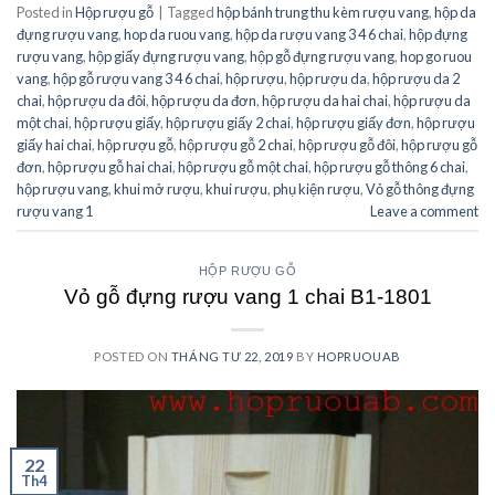
Posted in
Hộp rượu gỗ
|
Tagged
hộp bánh trung thu kèm rượu vang
,
hộp da
đựng rượu vang
,
hop da ruou vang
,
hộp da rượu vang 3 4 6 chai
,
hộp đựng
rượu vang
,
hộp giấy đựng rượu vang
,
hộp gỗ đựng rượu vang
,
hop go ruou
vang
,
hộp gỗ rượu vang 3 4 6 chai
,
hộp rượu
,
hộp rượu da
,
hộp rượu da 2
chai
,
hộp rượu da đôi
,
hộp rượu da đơn
,
hộp rượu da hai chai
,
hộp rượu da
một chai
,
hộp rượu giấy
,
hộp rượu giấy 2 chai
,
hộp rượu giấy đơn
,
hộp rượu
giấy hai chai
,
hộp rượu gỗ
,
hộp rượu gỗ 2 chai
,
hộp rượu gỗ đôi
,
hộp rượu gỗ
đơn
,
hộp rượu gỗ hai chai
,
hộp rượu gỗ một chai
,
hộp rượu gỗ thông 6 chai
,
hộp rượu vang
,
khui mở rượu
,
khui rượu
,
phụ kiện rượu
,
Vỏ gỗ thông đựng
rượu vang 1
Leave a comment
HỘP RƯỢU GỖ
Vỏ gỗ đựng rượu vang 1 chai B1-1801
POSTED ON
THÁNG TƯ 22, 2019
BY
HOPRUOUAB
22
Th4