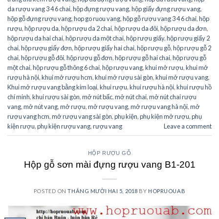
da rượu vang 3 4 6 chai
,
hộp đựng rượu vang
,
hộp giấy đựng rượu vang
,
hộp gỗ đựng rượu vang
,
hop go ruou vang
,
hộp gỗ rượu vang 3 4 6 chai
,
hộp
rượu
,
hộp rượu da
,
hộp rượu da 2 chai
,
hộp rượu da đôi
,
hộp rượu da đơn
,
hộp rượu da hai chai
,
hộp rượu da một chai
,
hộp rượu giấy
,
hộp rượu giấy 2
chai
,
hộp rượu giấy đơn
,
hộp rượu giấy hai chai
,
hộp rượu gỗ
,
hộp rượu gỗ 2
chai
,
hộp rượu gỗ đôi
,
hộp rượu gỗ đơn
,
hộp rượu gỗ hai chai
,
hộp rượu gỗ
một chai
,
hộp rượu gỗ thông 6 chai
,
hộp rượu vang
,
khui mở rượu
,
khui mở
rượu hà nội
,
khui mở rượu hcm
,
khui mở rượu sài gòn
,
khui mở rượu vang
,
Khui mở rượu vang bằng kim loại
,
khui rượu
,
khui rượu hà nội
,
khui rượu hồ
chí minh
,
khui rượu sài gòn
,
mở nút bấc
,
mở nút chai
,
mở nút chai rượu
vang
,
mở nút vang
,
mở rượu
,
mở rượu vang
,
mở rượu vang hà nội
,
mở
rượu vang hcm
,
mở rượu vang sài gòn
,
phụ kiện
,
phụ kiện mở rượu
,
phụ
kiện rượu
,
phụ kiện rượu vang
,
rượu vang
Leave a comment
HỘP RƯỢU GỖ
Hộp gỗ sơn mài đựng rượu vang B1-201
POSTED ON
THÁNG MƯỜI HAI 5, 2018
BY
HOPRUOUAB