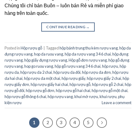
Chúng tôi chỉ bán Buôn – luôn bán Rẻ và miễn phí giao
hàng trên toàn quốc.
CONTINUE READING
→
Posted in
Hộp rượu gỗ
|
Tagged
hộp bánh trung thu kèm rượu vang
,
hộp da
đựng rượu vang
,
hop da ruou vang
,
hộp da rượu vang 3 4 6 chai
,
hộp đựng
rượu vang
,
hộp giấy đựng rượu vang
,
Hộp gỗ đơn rượu vang
,
hộp gỗ đựng
rượu vang
,
hop go ruou vang
,
hộp gỗ rượu vang 3 4 6 chai
,
hộp rượu
,
hộp
rượu da
,
hộp rượu da 2 chai
,
hộp rượu da đôi
,
hộp rượu da đơn
,
hộp rượu
da hai chai
,
hộp rượu da một chai
,
hộp rượu giấy
,
hộp rượu giấy 2 chai
,
hộp
rượu giấy đơn
,
hộp rượu giấy hai chai
,
hộp rượu gỗ
,
hộp rượu gỗ 2 chai
,
hộp
rượu gỗ đôi
,
hộp rượu gỗ đơn
,
hộp rượu gỗ hai chai
,
hộp rượu gỗ một chai
,
hộp rượu gỗ thông 6 chai
,
hộp rượu vang
,
khui mở rượu
,
khui rượu
,
phụ
kiện rượu
Leave a comment
1
2
3
4
5