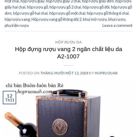
một chai
,
hộp rượu giấy
,
hộp rượu giấy 2 chai
,
hộp rượu giấy đơn
,
hộp rượu
giấy hai chai
,
hộp rượu gỗ
,
hộp rượu gỗ 2 chai
,
hộp rượu gỗ đôi
,
hộp rượu gỗ
đơn
,
hộp rượu gỗ hai chai
,
hộp rượu gỗ một chai
,
hộp rượu gỗ thông 6 chai
,
hộp rượu vang
,
Hộp rượu vang gỗ thông đôi 2
,
khui mở rượu
,
khui rượu
,
phụ kiện rượu
Leave a comment
HỘP RƯỢU DA
Hộp đựng rượu vang 2 ngăn chất liệu da
A2-1007
POSTED ON
THÁNG MƯỜI MỘT 12, 2018
BY
HOPRUOUAB
12
Th11