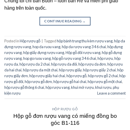
Chúng tôi chỉ bán Buôn – luôn bán Rẻ và miễn phí giao
hàng trên toàn quốc.
CONTINUE READING
→
Posted in
Hộp rượu gỗ
|
Tagged
hộp bánh trung thu kèm rượu vang
,
hộp da
đựng rượu vang
,
hop da ruou vang
,
hộp da rượu vang 3 4 6 chai
,
hộp đựng
rượu vang
,
hộp giấy đựng rượu vang
,
Hộp gỗ đôi rượu vang
,
hộp gỗ đựng
rượu vang
,
hop go ruou vang
,
hộp gỗ rượu vang 3 4 6 chai
,
hộp rượu
,
hộp
rượu da
,
hộp rượu da 2 chai
,
hộp rượu da đôi
,
hộp rượu da đơn
,
hộp rượu
da hai chai
,
hộp rượu da một chai
,
hộp rượu giấy
,
hộp rượu giấy 2 chai
,
hộp
rượu giấy đơn
,
hộp rượu giấy hai chai
,
hộp rượu gỗ
,
hộp rượu gỗ 2 chai
,
hộp
rượu gỗ đôi
,
hộp rượu gỗ đơn
,
hộp rượu gỗ hai chai
,
hộp rượu gỗ một chai
,
hộp rượu gỗ thông 6 chai
,
hộp rượu vang
,
khui mở rượu
,
khui rượu
,
phụ
kiện rượu
Leave a comment
HỘP RƯỢU GỖ
Hộp gỗ đơn rượu vang có miếng đồng bo
góc B1-116