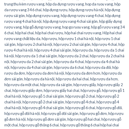
trung thu kèm rượu vang
,
hộp da đựng rượu vang
,
hop da ruou vang
,
hộp
da rượu vang 3 4 6 chai
,
hộp đựng rượu
,
hộp đựng rượu hà nội
,
hộp đựng
rượu sài gòn
,
hộp đựng rượu vang
,
hộp đựng rượu vang 4 chai
,
hộp đựng
rượu vang 4 chai hà nội
,
hộp đựng rượu vang 4 chai sài gòn
,
hộp giấy đựng
rượu vang
,
hộp gỗ đựng rượu vang
,
hop go ruou vang
,
hộp gỗ rượu vang 3 4
6 chai
,
hộp hai chai
,
hộp hai chai rượu
,
hộp hai chai rượu vang
,
Hộp hai chai
rượu vang chất liệu da
,
hộp rượu
,
hộp rượu 1 chai hà nội
,
hộp rượu 1 chai
sài gòn
,
hộp rượu 2 chai hà nội
,
hộp rượu 2 chai sài gòn
,
hộp rượu 4 chai
,
hộp
rượu 4 chai hà nội
,
hộp rượu 4 chai sài gòn
,
hộp rượu da
,
hộp rượu da 1 chai
hà nội
,
hộp rượu da 1 chai sài gòn
,
hộp rượu da 2 chai
,
hộp rượu da 2 chai hà
nội
,
hộp rượu da 2 chai sài gòn
,
hộp rượu da 4 chai
,
hộp rượu da 4 chai hà
nội
,
hộp rượu da 4 chai sài gòn
,
hộp rượu da 6 chai
,
hộp rượu da đôi
,
hộp
rượu da đơn
,
hộp rượu da đơn hà nội
,
hộp rượu da đơn hcm
,
hộp rượu da
đơn sài gòn
,
hộp rượu da hà nội
,
hộp rượu da hai chai
,
hộp rượu da hcm
,
hộp rượu da một chai
,
hộp rượu da sài gòn
,
hộp rượu giấy
,
hộp rượu giấy 2
chai
,
hộp rượu giấy đơn
,
hộp rượu giấy hai chai
,
hộp rượu gỗ
,
hộp rượu gỗ 1
chai hà nội
,
hộp rượu gỗ 1 chai sài gòn
,
hộp rượu gỗ 2 chai
,
hộp rượu gỗ 2
chai hà nội
,
hộp rượu gỗ 2 chai sài gòn
,
hộp rượu gỗ 4 chai
,
hộp rượu gỗ 4
chai hà nội
,
hộp rượu gỗ 4 chai sài gòn
,
hộp rượu gỗ 6 chai
,
hộp rượu gỗ đôi
,
hộp rượu gỗ đôi hà nội
,
hộp rượu gỗ đôi sài gòn
,
hộp rượu gỗ đơn
,
hộp rượu
gỗ đơn hà nội
,
hộp rượu gỗ đơn sài gòn
,
hộp rượu gỗ hai chai
,
hộp rượu gỗ
một chai
,
hộp rượu gỗ thông 6 chai
,
hộp rượu gỗ thông 6 chai hộp hai chai