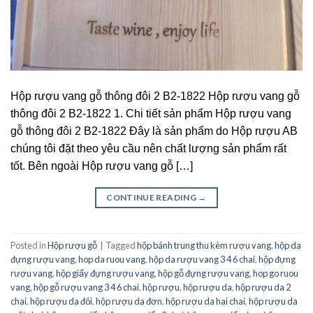
Hộp rượu vang gỗ thông đôi 2 B2-1822 Hộp rượu vang gỗ
thông đôi 2 B2-1822 1. Chi tiết sản phẩm Hộp rượu vang
gỗ thông đôi 2 B2-1822 Đây là sản phẩm do Hộp rượu AB
chúng tôi đặt theo yêu cầu nên chất lượng sản phẩm rất
tốt. Bên ngoài Hộp rượu vang gỗ […]
CONTINUE READING
→
Posted in
Hộp rượu gỗ
|
Tagged
hộp bánh trung thu kèm rượu vang
,
hộp da
đựng rượu vang
,
hop da ruou vang
,
hộp da rượu vang 3 4 6 chai
,
hộp đựng
rượu vang
,
hộp giấy đựng rượu vang
,
hộp gỗ đựng rượu vang
,
hop go ruou
vang
,
hộp gỗ rượu vang 3 4 6 chai
,
hộp rượu
,
hộp rượu da
,
hộp rượu da 2
chai
,
hộp rượu da đôi
,
hộp rượu da đơn
,
hộp rượu da hai chai
,
hộp rượu da