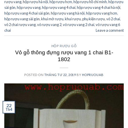
rượu vang
,
hộp rượu hà nội
,
hộp rượu hcm
,
hộp rượu hồ chí minh
,
hộp rượu
sài gòn
,
hộp rượu vang
,
hộp rượu vang 4 chai
,
hộp rượu vang 4 chai hà nội
,
hộp rượu vang 4 chai sài gòn
,
hộp rượu vang hà nội
,
hộp rượu vang hcm
,
hộp rượu vang sài gòn
,
khui mở rượu
,
khui rượu
,
phụ kiện rượu
,
vỏ 2 chai
,
vỏ 2 chai rượu vang
,
vỏ rượu vang 2
,
vỏ rượu vang 2 chai
,
vỏ rượu vang 6
chai
Leave a comment
HỘP RƯỢU GỖ
Vỏ gỗ thông đựng rượu vang 1 chai B1-
1802
POSTED ON
THÁNG TƯ 22, 2019
BY
HOPRUOUAB
22
Th4