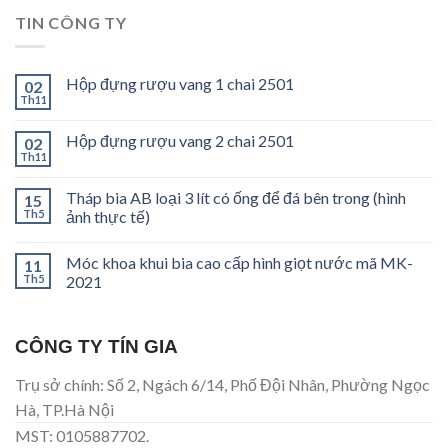
TIN CÔNG TY
Hộp đựng rượu vang 1 chai 2501
02
Th11
Hộp đựng rượu vang 2 chai 2501
02
Th11
Tháp bia AB loại 3 lít có ống để đá bên trong (hình
15
Th5
ảnh thực tế)
Móc khoa khui bia cao cấp hình giọt nước mã MK-
11
Th5
2021
CÔNG TY TÍN GIA
Trụ sở chính: Số 2, Ngách 6/14, Phố Đội Nhân, Phường Ngọc
Hà, TP.Hà Nội
MST: 0105887702.