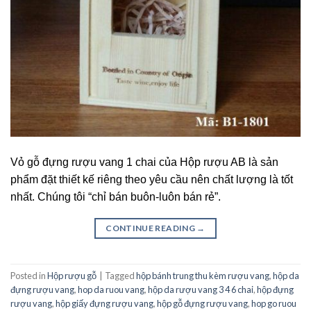
Vỏ gỗ đựng rượu vang 1 chai của Hộp rượu AB là sản
phẩm đặt thiết kế riêng theo yêu cầu nên chất lượng là tốt
nhất. Chúng tôi “chỉ bán buôn-luôn bán rẻ”.
CONTINUE READING
→
Posted in
Hộp rượu gỗ
|
Tagged
hộp bánh trung thu kèm rượu vang
,
hộp da
đựng rượu vang
,
hop da ruou vang
,
hộp da rượu vang 3 4 6 chai
,
hộp đựng
rượu vang
,
hộp giấy đựng rượu vang
,
hộp gỗ đựng rượu vang
,
hop go ruou