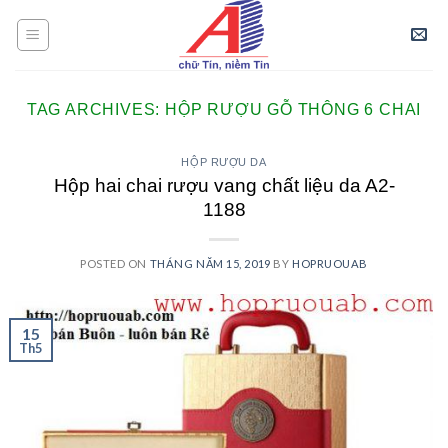
Skip
to
content
TAG ARCHIVES:
HỘP RƯỢU GỖ THÔNG 6 CHAI
HỘP RƯỢU DA
Hộp hai chai rượu vang chất liệu da A2-
1188
POSTED ON
THÁNG NĂM 15, 2019
BY
HOPRUOUAB
15
Th5