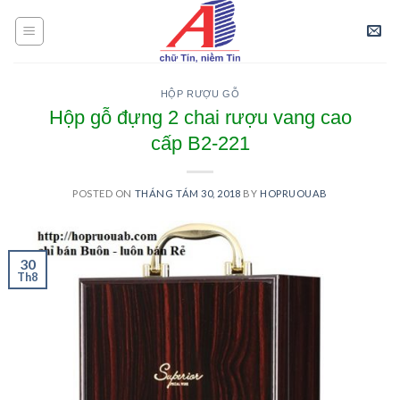
Skip
to
content
HỘP RƯỢU GỖ
Hộp gỗ đựng 2 chai rượu vang cao
cấp B2-221
POSTED ON
THÁNG TÁM 30, 2018
BY
HOPRUOUAB
30
Th8