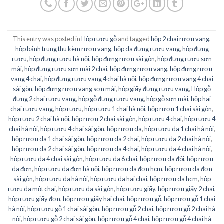
This entry was posted in
Hộp rượu gỗ
and tagged
hộp 2 chai rượu vang
,
hộp bánh trung thu kèm rượu vang
,
hộp da đựng rượu vang
,
hộp đựng
rượu
,
hộp đựng rượu hà nội
,
hộp đựng rượu sài gòn
,
hộp đựng rượu sơn
mài
,
hộp đựng rượu sơn mài 2 chai
,
hộp đựng rượu vang
,
hộp đựng rượu
vang 4 chai
,
hộp đựng rượu vang 4 chai hà nội
,
hộp đựng rượu vang 4 chai
sài gòn
,
hộp đựng rượu vang sơn mài
,
hộp giấy đựng rượu vang
,
Hộp gỗ
đựng 2 chai rượu vang
,
hộp gỗ đựng rượu vang
,
hộp gỗ sơn mài
,
hộp hai
chai rượu vang
,
hộp rượu
,
hộp rượu 1 chai hà nội
,
hộp rượu 1 chai sài gòn
,
hộp rượu 2 chai hà nội
,
hộp rượu 2 chai sài gòn
,
hộp rượu 4 chai
,
hộp rượu 4
chai hà nội
,
hộp rượu 4 chai sài gòn
,
hộp rượu da
,
hộp rượu da 1 chai hà nội
,
hộp rượu da 1 chai sài gòn
,
hộp rượu da 2 chai
,
hộp rượu da 2 chai hà nội
,
hộp rượu da 2 chai sài gòn
,
hộp rượu da 4 chai
,
hộp rượu da 4 chai hà nội
,
hộp rượu da 4 chai sài gòn
,
hộp rượu da 6 chai
,
hộp rượu da đôi
,
hộp rượu
da đơn
,
hộp rượu da đơn hà nội
,
hộp rượu da đơn hcm
,
hộp rượu da đơn
sài gòn
,
hộp rượu da hà nội
,
hộp rượu da hai chai
,
hộp rượu da hcm
,
hộp
rượu da một chai
,
hộp rượu da sài gòn
,
hộp rượu giấy
,
hộp rượu giấy 2 chai
,
hộp rượu giấy đơn
,
hộp rượu giấy hai chai
,
hộp rượu gỗ
,
hộp rượu gỗ 1 chai
hà nội
,
hộp rượu gỗ 1 chai sài gòn
,
hộp rượu gỗ 2 chai
,
hộp rượu gỗ 2 chai hà
nội
,
hộp rượu gỗ 2 chai sài gòn
,
hộp rượu gỗ 4 chai
,
hộp rượu gỗ 4 chai hà