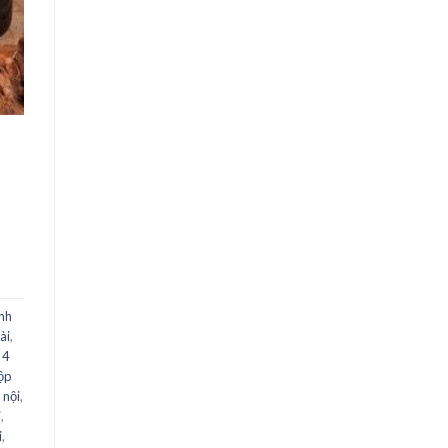
nh
ài
,
 4
ộp
 nội
,
i
,
i
,