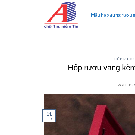
Skip
to
Mẫu hộp đựng rượu 
content
HỘP RƯỢU 
Hộp rượu vang kèm 
POSTED 
11
Th7