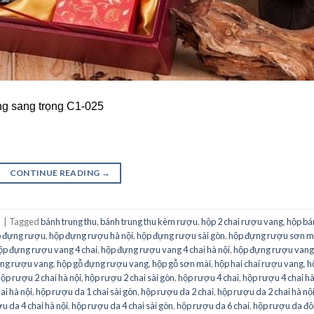
ng sang trọng C1-025
CONTINUE READING
→
u
|
Tagged
bánh trung thu
,
bánh trung thu kèm rượu
,
hộp 2 chai rượu vang
,
hộp bá
 đựng rượu
,
hộp đựng rượu hà nội
,
hộp đựng rượu sài gòn
,
hộp đựng rượu sơn m
ộp đựng rượu vang 4 chai
,
hộp đựng rượu vang 4 chai hà nội
,
hộp đựng rượu vang
ựng rượu vang
,
hộp gỗ đựng rượu vang
,
hộp gỗ sơn mài
,
hộp hai chai rượu vang
,
h
ộp rượu 2 chai hà nội
,
hộp rượu 2 chai sài gòn
,
hộp rượu 4 chai
,
hộp rượu 4 chai hà
ai hà nội
,
hộp rượu da 1 chai sài gòn
,
hộp rượu da 2 chai
,
hộp rượu da 2 chai hà nộ
u da 4 chai hà nội
,
hộp rượu da 4 chai sài gòn
,
hộp rượu da 6 chai
,
hộp rượu da đô