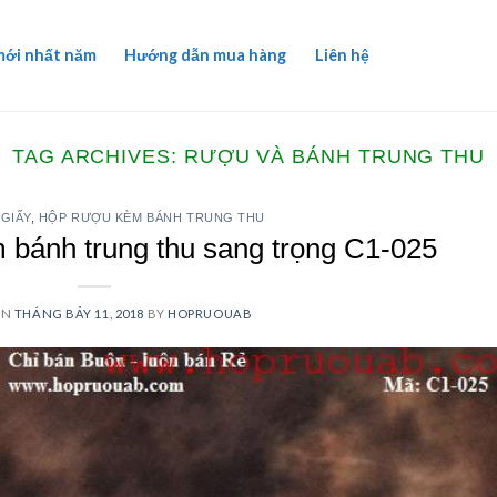
mới nhất năm
Hướng dẫn mua hàng
Liên hệ
TAG ARCHIVES:
RƯỢU VÀ BÁNH TRUNG THU
GIẤY
,
HỘP RƯỢU KÈM BÁNH TRUNG THU
bánh trung thu sang trọng C1-025
ON
THÁNG BẢY 11, 2018
BY
HOPRUOUAB