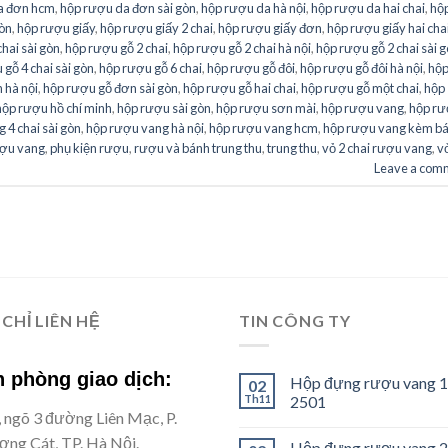
a đơn hcm
,
hộp rượu da đơn sài gòn
,
hộp rượu da hà nội
,
hộp rượu da hai chai
,
hộ
gòn
,
hộp rượu giấy
,
hộp rượu giấy 2 chai
,
hộp rượu giấy đơn
,
hộp rượu giấy hai cha
hai sài gòn
,
hộp rượu gỗ 2 chai
,
hộp rượu gỗ 2 chai hà nội
,
hộp rượu gỗ 2 chai sài 
gỗ 4 chai sài gòn
,
hộp rượu gỗ 6 chai
,
hộp rượu gỗ đôi
,
hộp rượu gỗ đôi hà nội
,
hộ
 hà nội
,
hộp rượu gỗ đơn sài gòn
,
hộp rượu gỗ hai chai
,
hộp rượu gỗ một chai
,
hộp
hộp rượu hồ chí minh
,
hộp rượu sài gòn
,
hộp rượu sơn mài
,
hộp rượu vang
,
hộp r
 4 chai sài gòn
,
hộp rượu vang hà nội
,
hộp rượu vang hcm
,
hộp rượu vang kèm b
ượu vang
,
phụ kiện rượu
,
rượu và bánh trung thu
,
trung thu
,
vỏ 2 chai rượu vang
,
v
Leave a com
 CHỈ LIÊN HỆ
TIN CÔNG TY
 phòng giao dịch:
Hộp đựng rượu vang 1
02
Th11
2501
, ngõ 3 đường Liên Mạc, P.
ng Cát, TP. Hà Nội.
Hộp đựng rượu vang 2