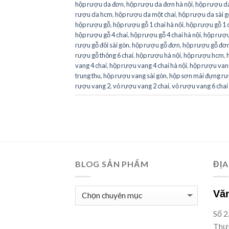
hộp rượu da đơn
,
hộp rượu da đơn hà nội
,
hộp rượu d
rượu da hcm
,
hộp rượu da một chai
,
hộp rượu da sài 
hộp rượu gỗ
,
hộp rượu gỗ 1 chai hà nội
,
hộp rượu gỗ 1 c
hộp rượu gỗ 4 chai
,
hộp rượu gỗ 4 chai hà nội
,
hộp rượu 
rượu gỗ đôi sài gòn
,
hộp rượu gỗ đơn
,
hộp rượu gỗ đơn
rượu gỗ thông 6 chai
,
hộp rượu hà nội
,
hộp rượu hcm
,
vang 4 chai
,
hộp rượu vang 4 chai hà nội
,
hộp rượu vang
trung thu
,
hộp rượu vang sài gòn
,
hộp sơn mài đựng r
rượu vang 2
,
vỏ rượu vang 2 chai
,
vỏ rượu vang 6 chai
BLOG SẢN PHẨM
ĐỊA
BLOG
Văn
SẢN
Số 2
PHẨM
Thượ