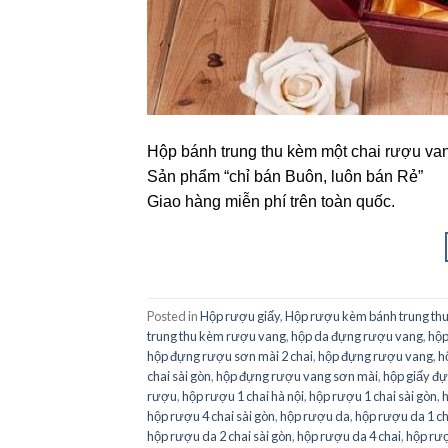
Hộp bánh trung thu kèm một chai rượu va
Sản phẩm “chỉ bán Buôn, luôn bán Rẻ”
Giao hàng miễn phí trên toàn quốc.
Posted in
Hộp rượu giấy
,
Hộp rượu kèm bánh trung th
trung thu kèm rượu vang
,
hộp da đựng rượu vang
,
hộp
hộp đựng rượu sơn mài 2 chai
,
hộp đựng rượu vang
,
h
chai sài gòn
,
hộp đựng rượu vang sơn mài
,
hộp giấy đ
rượu
,
hộp rượu 1 chai hà nội
,
hộp rượu 1 chai sài gòn
,
h
hộp rượu 4 chai sài gòn
,
hộp rượu da
,
hộp rượu da 1 ch
hộp rượu da 2 chai sài gòn
,
hộp rượu da 4 chai
,
hộp rượ