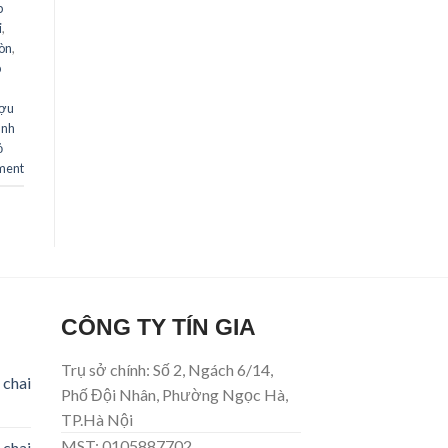
p
i
,
gòn
,
p
ượu
ánh
ỏ
ment
CÔNG TY TÍN GIA
Trụ sở chính: Số 2, Ngách 6/14,
 chai
Phố Đội Nhân, Phường Ngọc Hà,
TP.Hà Nội
MST: 0105887702.
 chai