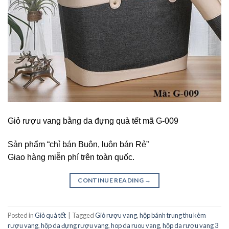
Giỏ rượu vang bằng da đựng quà tết mã G-009
Sản phẩm “chỉ bán Buôn, luôn bán Rẻ”
Giao hàng miễn phí trên toàn quốc.
CONTINUE READING
→
Posted in
Giỏ quà tết
|
Tagged
Giỏ rượu vang
,
hộp bánh trung thu kèm
rượu vang
,
hộp da đựng rượu vang
,
hop da ruou vang
,
hộp da rượu vang 3