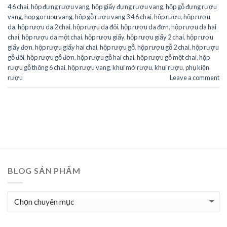
4 6 chai
,
hộp đựng rượu vang
,
hộp giấy đựng rượu vang
,
hộp gỗ đựng rượu
vang
,
hop go ruou vang
,
hộp gỗ rượu vang 3 4 6 chai
,
hộp rượu
,
hộp rượu
da
,
hộp rượu da 2 chai
,
hộp rượu da đôi
,
hộp rượu da đơn
,
hộp rượu da hai
chai
,
hộp rượu da một chai
,
hộp rượu giấy
,
hộp rượu giấy 2 chai
,
hộp rượu
giấy đơn
,
hộp rượu giấy hai chai
,
hộp rượu gỗ
,
hộp rượu gỗ 2 chai
,
hộp rượu
gỗ đôi
,
hộp rượu gỗ đơn
,
hộp rượu gỗ hai chai
,
hộp rượu gỗ một chai
,
hộp
rượu gỗ thông 6 chai
,
hộp rượu vang
,
khui mở rượu
,
khui rượu
,
phụ kiện
rượu
Leave a comment
BLOG SẢN PHẨM
BLOG
SẢN
PHẨM