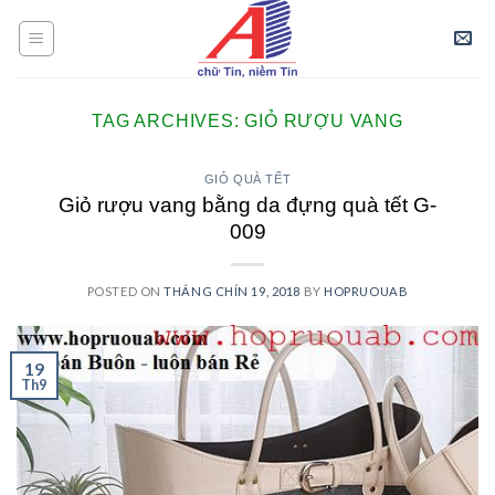
Skip
to
content
TAG ARCHIVES:
GIỎ RƯỢU VANG
GIỎ QUÀ TẾT
Giỏ rượu vang bằng da đựng quà tết G-
009
POSTED ON
THÁNG CHÍN 19, 2018
BY
HOPRUOUAB
19
Th9