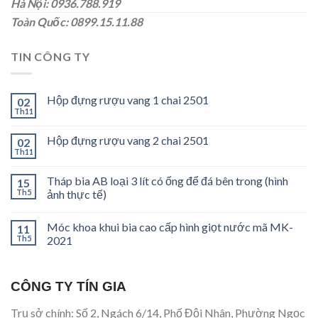
Hà Nội: 0936.788.919
Toàn Quốc: 0899.15.11.88
TIN CÔNG TY
Hộp đựng rượu vang 1 chai 2501
02
Th11
Hộp đựng rượu vang 2 chai 2501
02
Th11
Tháp bia AB loại 3 lít có ống để đá bên trong (hình
15
Th5
ảnh thực tế)
Móc khoa khui bia cao cấp hình giọt nước mã MK-
11
Th5
2021
CÔNG TY TÍN GIA
Trụ sở chính: Số 2, Ngách 6/14, Phố Đội Nhân, Phường Ngọc