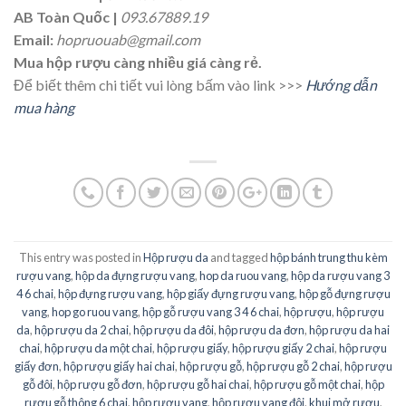
AB Toàn Quốc
|
093.67889.19
Email:
hopruouab@gmail.com
Mua hộp rượu càng nhiều giá càng rẻ.
Để biết thêm chi tiết vui lòng bấm vào link >>>
Hướng dẫn
mua hàng
This entry was posted in
Hộp rượu da
and tagged
hộp bánh trung thu kèm
rượu vang
,
hộp da đựng rượu vang
,
hop da ruou vang
,
hộp da rượu vang 3
4 6 chai
,
hộp đựng rượu vang
,
hộp giấy đựng rượu vang
,
hộp gỗ đựng rượu
vang
,
hop go ruou vang
,
hộp gỗ rượu vang 3 4 6 chai
,
hộp rượu
,
hộp rượu
da
,
hộp rượu da 2 chai
,
hộp rượu da đôi
,
hộp rượu da đơn
,
hộp rượu da hai
chai
,
hộp rượu da một chai
,
hộp rượu giấy
,
hộp rượu giấy 2 chai
,
hộp rượu
giấy đơn
,
hộp rượu giấy hai chai
,
hộp rượu gỗ
,
hộp rượu gỗ 2 chai
,
hộp rượu
gỗ đôi
,
hộp rượu gỗ đơn
,
hộp rượu gỗ hai chai
,
hộp rượu gỗ một chai
,
hộp
rượu gỗ thông 6 chai
,
hộp rượu vang
,
hộp rượu vang đôi
,
khui mở rượu
,