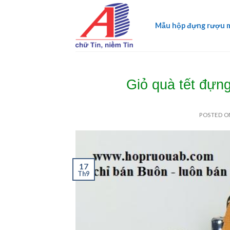
Skip
to
Mẫu hộp đựng rượu 
content
Giỏ quà tết đựn
POSTED 
17
Th9