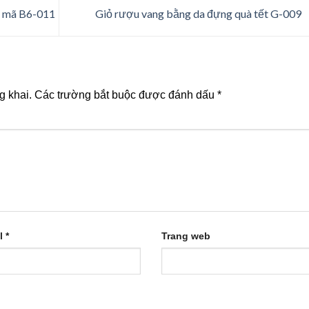
g mã B6-011
Giỏ rượu vang bằng da đựng quà tết G-009
g khai.
Các trường bắt buộc được đánh dấu
*
l
*
Trang web