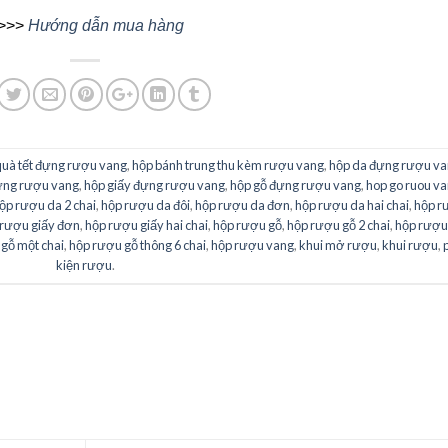
 >>>
Hướng dẫn mua hàng
quà tết đựng rượu vang
,
hộp bánh trung thu kèm rượu vang
,
hộp da đựng rượu v
ựng rượu vang
,
hộp giấy đựng rượu vang
,
hộp gỗ đựng rượu vang
,
hop go ruou v
ộp rượu da 2 chai
,
hộp rượu da đôi
,
hộp rượu da đơn
,
hộp rượu da hai chai
,
hộp r
 rượu giấy đơn
,
hộp rượu giấy hai chai
,
hộp rượu gỗ
,
hộp rượu gỗ 2 chai
,
hộp rượu
gỗ một chai
,
hộp rượu gỗ thông 6 chai
,
hộp rượu vang
,
khui mở rượu
,
khui rượu
,
kiện rượu
.