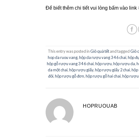
Để biết thêm chi tiết vui lòng bấm vào link
This entry was posted in
Giỏ quà tết
and tagged
Giỏ 
hop da ruou vang
,
hộp da rượu vang 3 4 6 chai
,
hộp đ
hộp gỗ rượu vang 3 4 6 chai
,
hộp rượu
,
hộp rượu da
,
h
da một chai
,
hộp rượu giấy
,
hộp rượu giấy 2 chai
,
hộp
đôi
,
hộp rượu gỗ đơn
,
hộp rượu gỗ hai chai
,
hộp rượu 
HOPRUOUAB