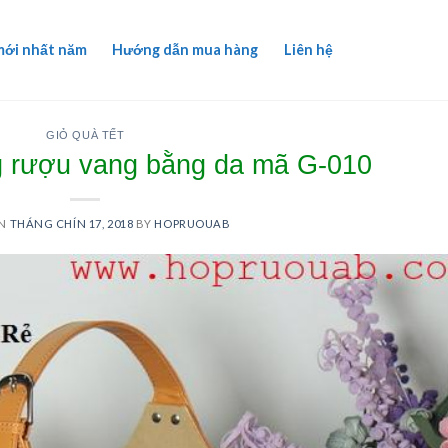
mới nhất năm
Hướng dẫn mua hàng
Liên hệ
GIỎ QUÀ TẾT
g rượu vang bằng da mã G-010
ON
THÁNG CHÍN 17, 2018
BY
HOPRUOUAB