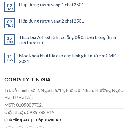
Hộp đựng rượu vang 1 chai 2501
02
Th11
Hộp đựng rượu vang 2 chai 2501
02
Th11
Tháp bia AB loại 3 lít có ống để đá bên trong (hình
15
Th5
ảnh thực tế)
Móc khoa khui bia cao cấp hình giọt nước mã MK-
11
Th5
2021
CÔNG TY TÍN GIA
Trụ sở chính: Số 2, Ngách 6/14, Phố Đội Nhân, Phường Ngọc
Hà, TP.Hà Nội
MST: 0105887702.
Điện thoại: 0936 788 919
Quà tặng AB
||
Hộp rượu AB