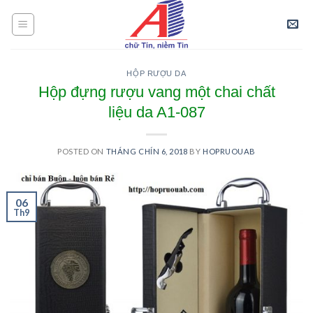
Skip
to
content
HỘP RƯỢU DA
Hộp đựng rượu vang một chai chất
liệu da A1-087
POSTED ON
THÁNG CHÍN 6, 2018
BY
HOPRUOUAB
06
Th9