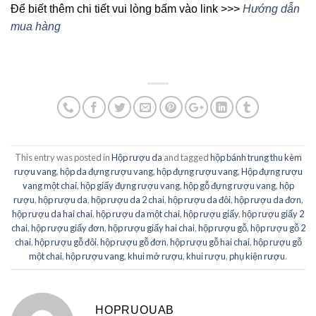
Để biết thêm chi tiết vui lòng bấm vào link >>>
Hướng dẫn
mua hàng
This entry was posted in
Hộp rượu da
and tagged
hộp bánh trung thu kèm
rượu vang
,
hộp da đựng rượu vang
,
hộp đựng rượu vang
,
Hộp đựng rượu
vang một chai
,
hộp giấy đựng rượu vang
,
hộp gỗ đựng rượu vang
,
hộp
rượu
,
hộp rượu da
,
hộp rượu da 2 chai
,
hộp rượu da đôi
,
hộp rượu da đơn
,
hộp rượu da hai chai
,
hộp rượu da một chai
,
hộp rượu giấy
,
hộp rượu giấy 2
chai
,
hộp rượu giấy đơn
,
hộp rượu giấy hai chai
,
hộp rượu gỗ
,
hộp rượu gỗ 2
chai
,
hộp rượu gỗ đôi
,
hộp rượu gỗ đơn
,
hộp rượu gỗ hai chai
,
hộp rượu gỗ
một chai
,
hộp rượu vang
,
khui mở rượu
,
khui rượu
,
phụ kiện rượu
.
HOPRUOUAB