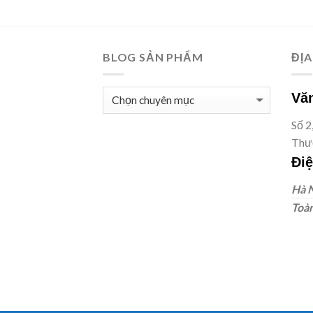
BLOG SẢN PHẨM
ĐỊA
BLOG
Văn
SẢN
Số 2
PHẨM
Thượ
Điệ
Hà N
Toàn