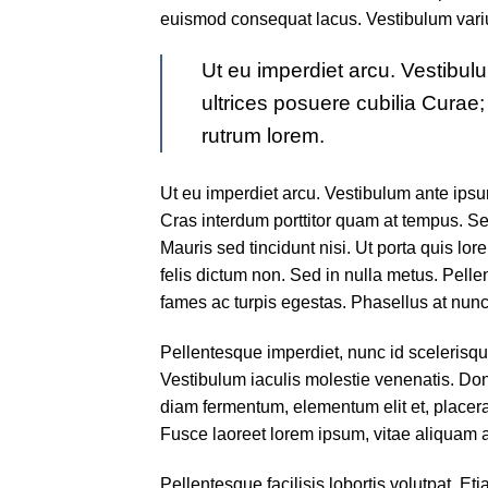
euismod consequat lacus. Vestibulum variu
Ut eu imperdiet arcu. Vestibulu
ultrices posuere cubilia Curae
rutrum lorem.
Ut eu imperdiet arcu. Vestibulum ante ipsum
Cras interdum porttitor quam at tempus. Sed
Mauris sed tincidunt nisi. Ut porta quis lo
felis dictum non. Sed in nulla metus. Pell
fames ac turpis egestas. Phasellus at nunc e
Pellentesque imperdiet, nunc id scelerisque 
Vestibulum iaculis molestie venenatis. Donec
diam fermentum, elementum elit et, placer
Fusce laoreet lorem ipsum, vitae aliquam a
Pellentesque facilisis lobortis volutpat. Et