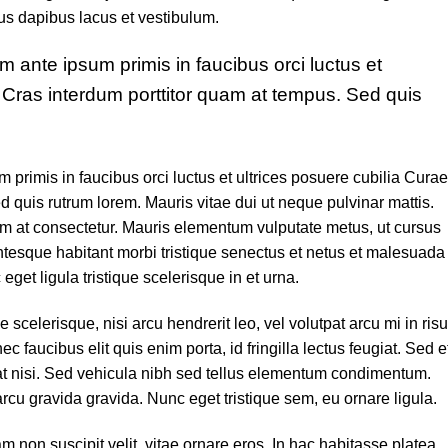
s dapibus lacus et vestibulum.
m ante ipsum primis in faucibus orci luctus et
; Cras interdum porttitor quam at tempus. Sed quis
 primis in faucibus orci luctus et ultrices posuere cubilia Curae
 quis rutrum lorem. Mauris vitae dui ut neque pulvinar mattis.
rem at consectetur. Mauris elementum vulputate metus, ut cursus
entesque habitant morbi tristique senectus et netus et malesuada
get ligula tristique scelerisque in et urna.
scelerisque, nisi arcu hendrerit leo, vel volutpat arcu mi in risu
 faucibus elit quis enim porta, id fringilla lectus feugiat. Sed e
at nisi. Sed vehicula nibh sed tellus elementum condimentum.
rcu gravida gravida. Nunc eget tristique sem, eu ornare ligula.
iam non suscipit velit, vitae ornare eros. In hac habitasse platea