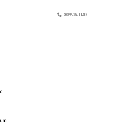
0899.15.11.88
ec
a
ctum