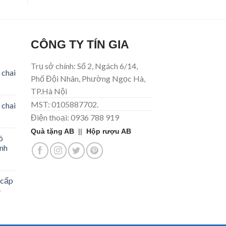
CÔNG TY TÍN GIA
Trụ sở chính: Số 2, Ngách 6/14,
 chai
Phố Đội Nhân, Phường Ngọc Hà,
TP.Hà Nội
MST: 0105887702.
 chai
Điện thoại: 0936 788 919
Quà tặng AB
||
Hộp rượu AB
ó
ình
 cấp
-