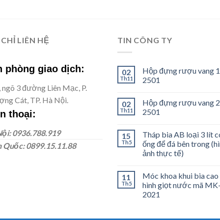
 CHỈ LIÊN HỆ
TIN CÔNG TY
 phòng giao dịch:
Hộp đựng rượu vang 1
02
Th11
2501
, ngõ 3 đường Liên Mạc, P.
ng Cát, TP. Hà Nội.
Hộp đựng rượu vang 2
02
Th11
2501
n thoại:
ội: 0936.788.919
Tháp bia AB loại 3 lít c
15
Th5
ống để đá bên trong (h
 Quốc: 0899.15.11.88
ảnh thực tế)
Móc khoa khui bia cao
11
Th5
hình giọt nước mã MK
2021