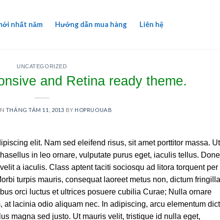
mới nhất năm
Hướng dẫn mua hàng
Liên hệ
UNCATEGORIZED
nsive and Retina ready theme.
ON
THÁNG TÁM 11, 2013
BY
HOPRUOUAB
piscing elit. Nam sed eleifend risus, sit amet porttitor massa. Ut
Phasellus in leo ornare, vulputate purus eget, iaculis tellus. Don
elit a iaculis. Class aptent taciti sociosqu ad litora torquent per
rbi turpis mauris, consequat laoreet metus non, dictum fringill
us orci luctus et ultrices posuere cubilia Curae; Nulla ornare
m, at lacinia odio aliquam nec. In adipiscing, arcu elementum di
lus magna sed justo. Ut mauris velit, tristique id nulla eget,