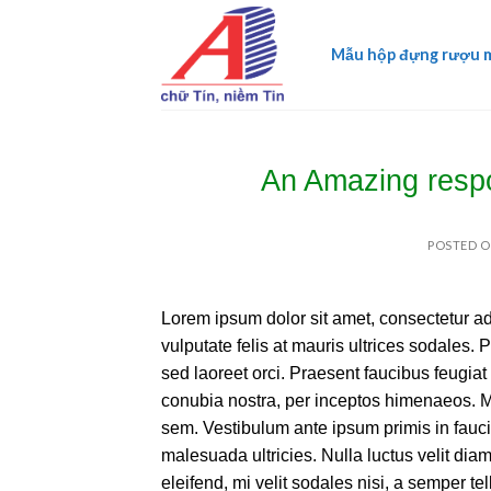
Skip
to
Mẫu hộp đựng rượu 
content
An Amazing respo
POSTED 
Lorem ipsum dolor sit amet, consectetur adi
vulputate felis at mauris ultrices sodales. 
sed laoreet orci. Praesent faucibus feugiat v
conubia nostra, per inceptos himenaeos. Mo
sem. Vestibulum ante ipsum primis in faucib
malesuada ultricies. Nulla luctus velit dia
eleifend, mi velit sodales nisi, a semper tel