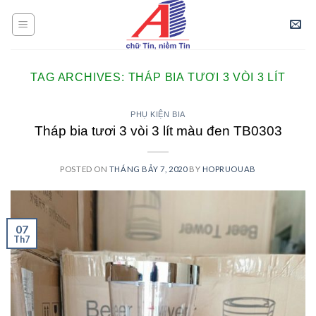
Skip
to
content
TAG ARCHIVES:
THÁP BIA TƯƠI 3 VÒI 3 LÍT
PHỤ KIỆN BIA
Tháp bia tươi 3 vòi 3 lít màu đen TB0303
POSTED ON
THÁNG BẢY 7, 2020
BY
HOPRUOUAB
07
Th7