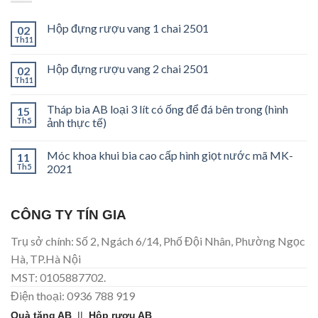
Hộp đựng rượu vang 1 chai 2501
02
Th11
Hộp đựng rượu vang 2 chai 2501
02
Th11
Tháp bia AB loại 3 lít có ống để đá bên trong (hình
15
Th5
ảnh thực tế)
Móc khoa khui bia cao cấp hình giọt nước mã MK-
11
Th5
2021
CÔNG TY TÍN GIA
Trụ sở chính: Số 2, Ngách 6/14, Phố Đội Nhân, Phường Ngọc
Hà, TP.Hà Nội
MST: 0105887702.
Điện thoại: 0936 788 919
Quà tặng AB
||
Hộp rượu AB