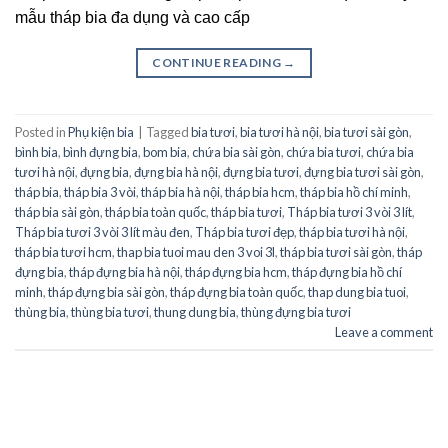
mẫu tháp bia đa dụng và cao cấp
CONTINUE READING
→
Posted in
Phụ kiện bia
|
Tagged
bia tươi
,
bia tươi hà nội
,
bia tươi sài gòn
,
bình bia
,
bình đựng bia
,
bom bia
,
chứa bia sài gòn
,
chứa bia tươi
,
chứa bia
tươi hà nội
,
đựng bia
,
đựng bia hà nội
,
đựng bia tươi
,
đựng bia tươi sài gòn
,
tháp bia
,
tháp bia 3 vòi
,
tháp bia hà nội
,
tháp bia hcm
,
tháp bia hồ chí minh
,
tháp bia sài gòn
,
tháp bia toàn quốc
,
tháp bia tươi
,
Tháp bia tươi 3 vòi 3 lít
,
Tháp bia tươi 3 vòi 3 lít màu đen
,
Tháp bia tươi đẹp
,
tháp bia tươi hà nội
,
tháp bia tươi hcm
,
thap bia tuoi mau den 3 voi 3l
,
tháp bia tươi sài gòn
,
tháp
đựng bia
,
tháp đựng bia hà nội
,
tháp đựng bia hcm
,
tháp đựng bia hồ chí
minh
,
tháp đựng bia sài gòn
,
tháp đựng bia toàn quốc
,
thap dung bia tuoi
,
thùng bia
,
thùng bia tươi
,
thung dung bia
,
thùng đựng bia tươi
Leave a comment