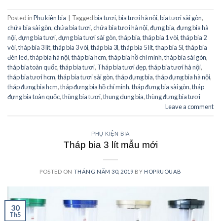
Posted in
Phụ kiện bia
|
Tagged
bia tươi
,
bia tươi hà nội
,
bia tươi sài gòn
,
chứa bia sài gòn
,
chứa bia tươi
,
chứa bia tươi hà nội
,
đựng bia
,
đựng bia hà
nội
,
đựng bia tươi
,
đựng bia tươi sài gòn
,
tháp bia
,
tháp bia 1 vòi
,
tháp bia 2
vòi
,
tháp bia 3 lít
,
tháp bia 3 vòi
,
tháp bia 3l
,
tháp bia 5 lít
,
thap bia 5l
,
tháp bia
đèn led
,
tháp bia hà nội
,
tháp bia hcm
,
tháp bia hồ chí minh
,
tháp bia sài gòn
,
tháp bia toàn quốc
,
tháp bia tươi
,
Tháp bia tươi đẹp
,
tháp bia tươi hà nội
,
tháp bia tươi hcm
,
tháp bia tươi sài gòn
,
tháp đựng bia
,
tháp đựng bia hà nội
,
tháp đựng bia hcm
,
tháp đựng bia hồ chí minh
,
tháp đựng bia sài gòn
,
tháp
đựng bia toàn quốc
,
thùng bia tươi
,
thung dung bia
,
thùng đựng bia tươi
Leave a comment
PHỤ KIỆN BIA
Tháp bia 3 lít mẫu mới
POSTED ON
THÁNG NĂM 30, 2019
BY
HOPRUOUAB
30
Th5