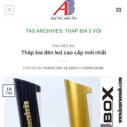
Skip
to
content
TAG ARCHIVES:
THÁP BIA 2 VÒI
PHỤ KIỆN BIA
Tháp bia đèn led cao cấp mới nhất
POSTED ON
THÁNG SÁU 18, 2019
BY
HOPRUOUAB
18
Th6