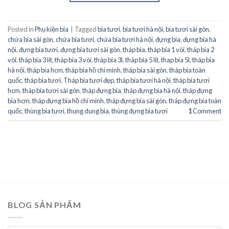
Posted in
Phụ kiện bia
|
Tagged
bia tươi
,
bia tươi hà nội
,
bia tươi sài gòn
,
chứa bia sài gòn
,
chứa bia tươi
,
chứa bia tươi hà nội
,
đựng bia
,
đựng bia hà
nội
,
đựng bia tươi
,
đựng bia tươi sài gòn
,
tháp bia
,
tháp bia 1 vòi
,
tháp bia 2
vòi
,
tháp bia 3 lít
,
tháp bia 3 vòi
,
tháp bia 3l
,
tháp bia 5 lít
,
thap bia 5l
,
tháp bia
hà nội
,
tháp bia hcm
,
tháp bia hồ chí minh
,
tháp bia sài gòn
,
tháp bia toàn
quốc
,
tháp bia tươi
,
Tháp bia tươi đẹp
,
tháp bia tươi hà nội
,
tháp bia tươi
hcm
,
tháp bia tươi sài gòn
,
tháp đựng bia
,
tháp đựng bia hà nội
,
tháp đựng
bia hcm
,
tháp đựng bia hồ chí minh
,
tháp đựng bia sài gòn
,
tháp đựng bia toàn
quốc
,
thùng bia tươi
,
thung dung bia
,
thùng đựng bia tươi
1
Comment
BLOG SẢN PHẨM