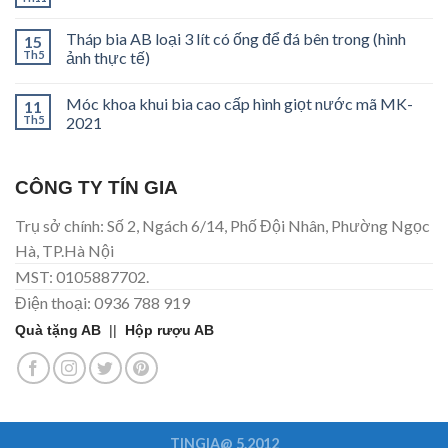
Tháp bia AB loại 3 lít có ống để đá bên trong (hình
15
Th5
ảnh thực tế)
Móc khoa khui bia cao cấp hình giọt nước mã MK-
11
Th5
2021
CÔNG TY TÍN GIA
Trụ sở chính: Số 2, Ngách 6/14, Phố Đội Nhân, Phường Ngọc
Hà, TP.Hà Nội
MST: 0105887702.
Điện thoại: 0936 788 919
Quà tặng AB
||
Hộp rượu AB
TINGIA@ 5.2012