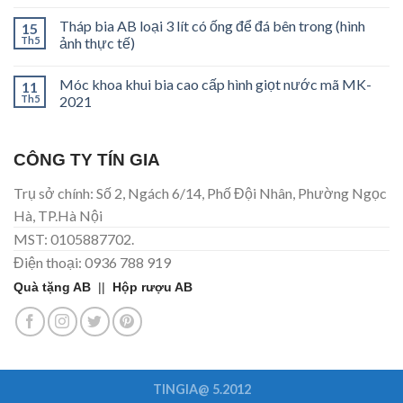
Tháp bia AB loại 3 lít có ống để đá bên trong (hình
15
Th5
ảnh thực tế)
Móc khoa khui bia cao cấp hình giọt nước mã MK-
11
Th5
2021
CÔNG TY TÍN GIA
Trụ sở chính: Số 2, Ngách 6/14, Phố Đội Nhân, Phường Ngọc
Hà, TP.Hà Nội
MST: 0105887702.
Điện thoại: 0936 788 919
Quà tặng AB
||
Hộp rượu AB
TINGIA@ 5.2012