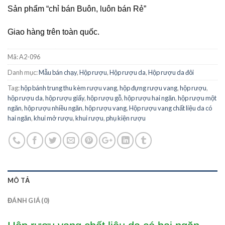
Sản phẩm “chỉ bán Buôn, luôn bán Rẻ”
Giao hàng trên toàn quốc.
Mã:
A2-096
Danh mục:
Mẫu bán chạy
,
Hộp rượu
,
Hộp rượu da
,
Hộp rượu da đôi
Tag:
hộp bánh trung thu kèm rượu vang
,
hộp đựng rượu vang
,
hộp rượu
,
hộp rượu da
,
hộp rượu giấy
,
hộp rượu gỗ
,
hộp rượu hai ngăn
,
hộp rượu một
ngăn
,
hộp rượu nhiều ngăn
,
hộp rượu vang
,
Hộp rượu vang chất liệu da có
hai ngăn
,
khui mở rượu
,
khui rượu
,
phụ kiện rượu
MÔ TẢ
ĐÁNH GIÁ (0)