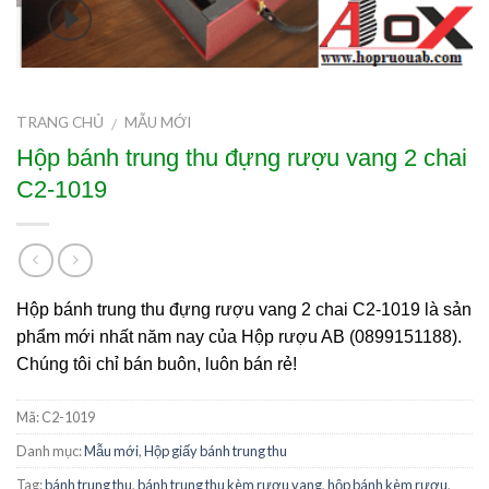
TRANG CHỦ
MẪU MỚI
/
Hộp bánh trung thu đựng rượu vang 2 chai
C2-1019
Hộp bánh trung thu đựng rượu vang 2 chai C2-1019 là sản
phẩm mới nhất năm nay của Hộp rượu AB (0899151188).
Chúng tôi chỉ bán buôn, luôn bán rẻ!
Mã:
C2-1019
Danh mục:
Mẫu mới
,
Hộp giấy bánh trung thu
Tag:
bánh trung thu
,
bánh trung thu kèm rượu vang
,
hộp bánh kèm rượu
,