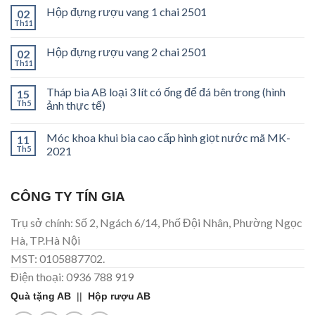
Hộp đựng rượu vang 1 chai 2501
02
Th11
Hộp đựng rượu vang 2 chai 2501
02
Th11
Tháp bia AB loại 3 lít có ống để đá bên trong (hình
15
Th5
ảnh thực tế)
Móc khoa khui bia cao cấp hình giọt nước mã MK-
11
Th5
2021
CÔNG TY TÍN GIA
Trụ sở chính: Số 2, Ngách 6/14, Phố Đội Nhân, Phường Ngọc
Hà, TP.Hà Nội
MST: 0105887702.
Điện thoại: 0936 788 919
Quà tặng AB
||
Hộp rượu AB