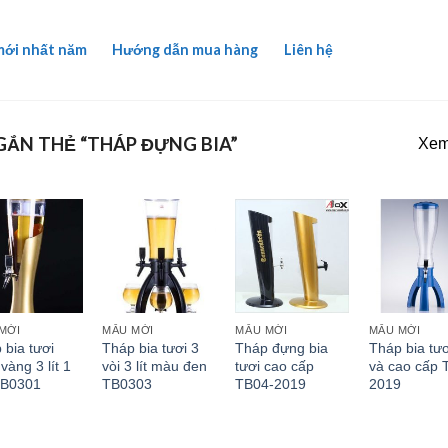
mới nhất năm
Hướng dẫn mua hàng
Liên hệ
ẮN THẺ “THÁP ĐỰNG BIA”
Xem 
MỚI
MẪU MỚI
MẪU MỚI
MẪU MỚI
 bia tươi
Tháp bia tươi 3
Tháp đựng bia
Tháp bia tư
vàng 3 lít 1
vòi 3 lít màu đen
tươi cao cấp
và cao cấp 
TB0301
TB0303
TB04-2019
2019