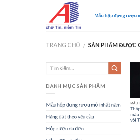
Skip
to
Mẫu hộp đựng rượu 
content
TRANG CHỦ
SẢN PHẨM ĐƯỢC G
/
DANH MỤC SẢN PHẨM
MẪU 
Mẫu hộp đựng rượu mới nhất năm
Tháp
màu 
Hàng đặt theo yêu cầu
vòi 
Hộp rượu da đơn