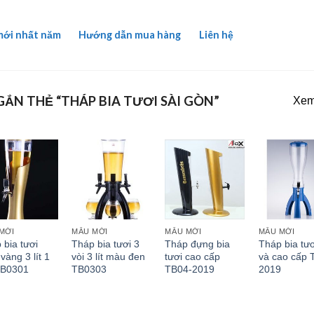
mới nhất năm
Hướng dẫn mua hàng
Liên hệ
ẮN THẺ “THÁP BIA TƯƠI SÀI GÒN”
Xem 
MỚI
MẪU MỚI
MẪU MỚI
MẪU MỚI
 bia tươi
Tháp bia tươi 3
Tháp đựng bia
Tháp bia tư
vàng 3 lít 1
vòi 3 lít màu đen
tươi cao cấp
và cao cấp 
TB0301
TB0303
TB04-2019
2019