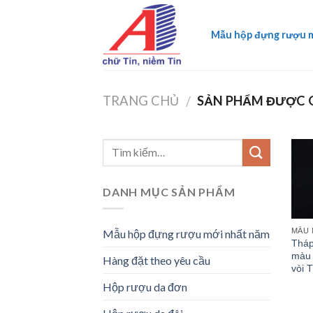
Skip
to
Mẫu hộp đựng rượu 
content
TRANG CHỦ
SẢN PHẨM ĐƯỢC G
/
DANH MỤC SẢN PHẨM
MẪU 
Mẫu hộp đựng rượu mới nhất năm
Tháp
màu 
Hàng đặt theo yêu cầu
vòi 
Hộp rượu da đơn