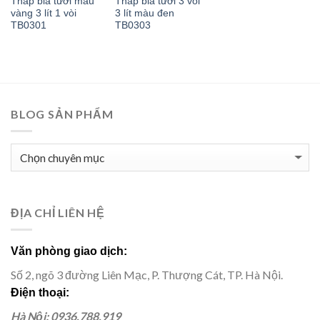
Tháp bia tươi màu
Tháp bia tươi 3 vòi
vàng 3 lít 1 vòi
3 lít màu đen
TB0301
TB0303
BLOG SẢN PHẨM
BLOG
SẢN
PHẨM
ĐỊA CHỈ LIÊN HỆ
Văn phòng giao dịch:
Số 2, ngõ 3 đường Liên Mạc, P. Thượng Cát, TP. Hà Nội.
Điện thoại:
Hà Nội: 0936.788.919