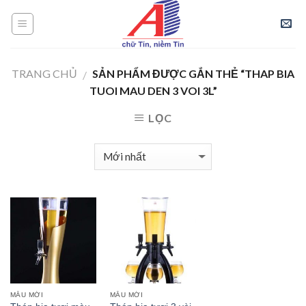
Skip
to
content
TRANG CHỦ
SẢN PHẨM ĐƯỢC GẮN THẺ “THAP BIA
/
TUOI MAU DEN 3 VOI 3L”
LỌC
MẪU MỚI
MẪU MỚI