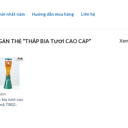
mới nhất năm
Hướng dẫn mua hàng
Liên hệ
ẮN THẺ “THÁP BIA TƯƠI CAO CẤP”
Xem 
MỚI
 bia tươi cao
mã TB02-
9