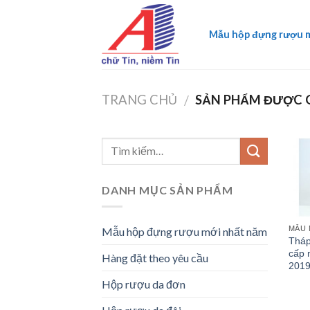
Skip
to
Mẫu hộp đựng rượu 
content
TRANG CHỦ
SẢN PHẨM ĐƯỢC G
/
DANH MỤC SẢN PHẨM
MẪU 
Mẫu hộp đựng rượu mới nhất năm
Tháp
cấp 
Hàng đặt theo yêu cầu
201
Hộp rượu da đơn