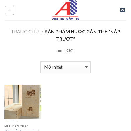
Skip
to
content
TRANG CHỦ
SẢN PHẨM ĐƯỢC GẮN THẺ “NẮP
/
TRƯỢT”
LỌC
MẪU BÁN CHẠY