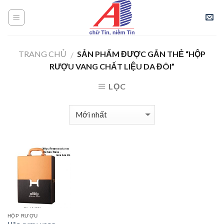
Skip
to
content
TRANG CHỦ
SẢN PHẨM ĐƯỢC GẮN THẺ “HỘP
/
RƯỢU VANG CHẤT LIỆU DA ĐÔI”
LỌC
HỘP RƯỢU