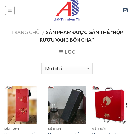
Skip
to
content
TRANG CHỦ
SẢN PHẨM ĐƯỢC GẮN THẺ “HỘP
/
RƯỢU VANG BỐN CHAI”
LỌC
MẪU MỚI
MẪU MỚI
MẪU MỚI