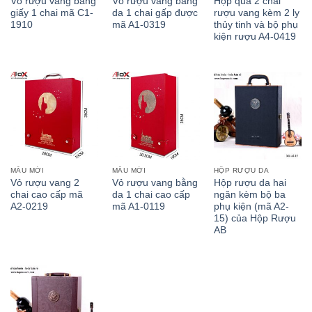
Vỏ rượu vang bằng
Vỏ rượu vang bằng
Hộp quà 2 chai
giấy 1 chai mã C1-
da 1 chai gấp được
rượu vang kèm 2 ly
1910
mã A1-0319
thủy tinh và bộ phụ
kiện rượu A4-0419
MẪU MỚI
MẪU MỚI
HỘP RƯỢU DA
Vỏ rượu vang 2
Vỏ rượu vang bằng
Hộp rượu da hai
chai cao cấp mã
da 1 chai cao cấp
ngăn kèm bộ ba
A2-0219
mã A1-0119
phụ kiện (mã A2-
15) của Hộp Rượu
AB