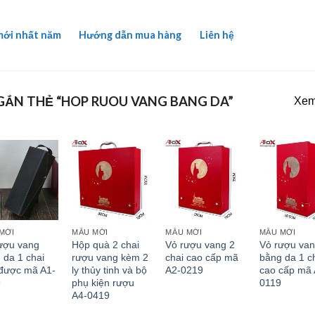
mới nhất năm
Hướng dẫn mua hàng
Liên hệ
ẮN THẺ “HOP RUOU VANG BANG DA”
Xem 
MỚI
MẪU MỚI
MẪU MỚI
MẪU MỚI
ượu vang
Hộp quà 2 chai
Vỏ rượu vang 2
Vỏ rượu va
 da 1 chai
rượu vang kèm 2
chai cao cấp mã
bằng da 1 c
được mã A1-
ly thủy tinh và bộ
A2-0219
cao cấp mã 
9
phụ kiện rượu
0119
A4-0419