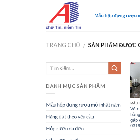
Skip
to
Mẫu hộp đựng rượu 
content
TRANG CHỦ
SẢN PHẨM ĐƯỢC G
/
DANH MỤC SẢN PHẨM
MẪU 
Mẫu hộp đựng rượu mới nhất năm
Vỏ r
bằng
Hàng đặt theo yêu cầu
gấp 
031
Hộp rượu da đơn