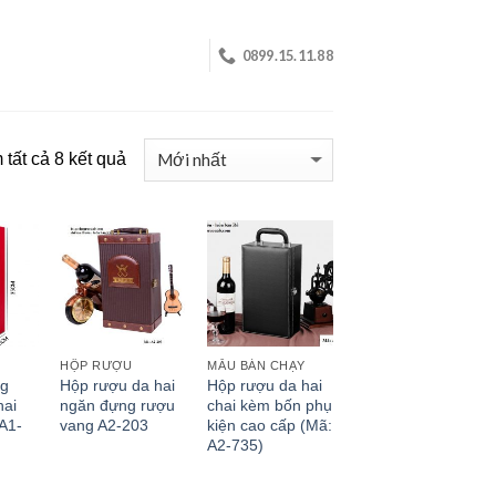
0899.15.11.88
tất cả 8 kết quả
HỘP RƯỢU
MẪU BÁN CHẠY
ng
Hộp rượu da hai
Hộp rượu da hai
hai
ngăn đựng rượu
chai kèm bốn phụ
A1-
vang A2-203
kiện cao cấp (Mã:
A2-735)