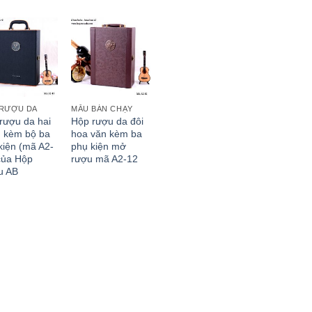
RƯỢU DA
MẪU BÁN CHẠY
rượu da hai
Hộp rượu da đôi
 kèm bộ ba
hoa văn kèm ba
kiện (mã A2-
phụ kiện mở
của Hộp
rượu mã A2-12
u AB