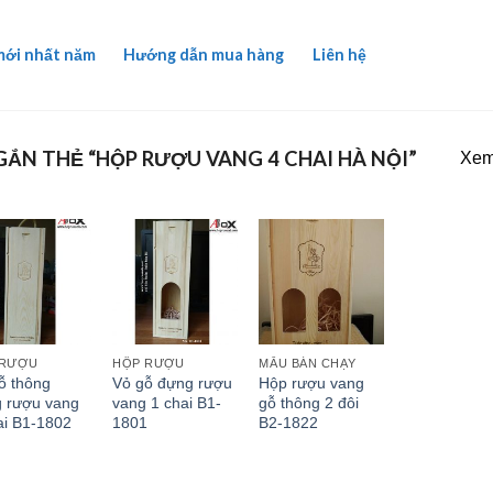
mới nhất năm
Hướng dẫn mua hàng
Liên hệ
ẮN THẺ “HỘP RƯỢU VANG 4 CHAI HÀ NỘI”
Xem 
 RƯỢU
HỘP RƯỢU
MẪU BÁN CHẠY
ỗ thông
Vỏ gỗ đựng rượu
Hộp rượu vang
 rượu vang
vang 1 chai B1-
gỗ thông 2 đôi
ai B1-1802
1801
B2-1822