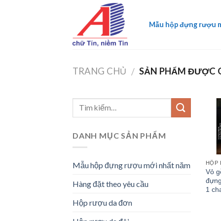
Skip
to
Mẫu hộp đựng rượu 
content
TRANG CHỦ
SẢN PHẨM ĐƯỢC G
/
DANH MỤC SẢN PHẨM
HỘP
Mẫu hộp đựng rượu mới nhất năm
Vỏ g
đựng
Hàng đặt theo yêu cầu
1 ch
Hộp rượu da đơn