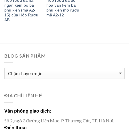
Hộp rượu da hai
Hộp rượu da đôi
ngăn kèm bộ ba
hoa văn kèm ba
phụ kiện (mã A2-
phụ kiện mở rượu
15) của Hộp Rượu
mã A2-12
AB
BLOG SẢN PHẨM
BLOG
SẢN
PHẨM
ĐỊA CHỈ LIÊN HỆ
Văn phòng giao dịch:
Số 2, ngõ 3 đường Liên Mạc, P. Thượng Cát, TP. Hà Nội.
Điện thoại: