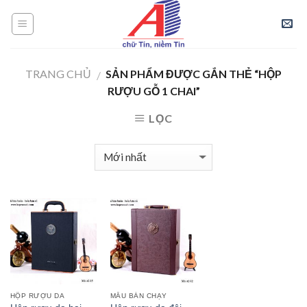
Skip
to
content
TRANG CHỦ
SẢN PHẨM ĐƯỢC GẮN THẺ “HỘP
/
RƯỢU GỖ 1 CHAI”
LỌC
HỘP RƯỢU DA
MẪU BÁN CHẠY