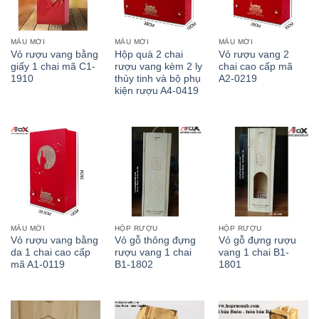
MẪU MỚI
MẪU MỚI
MẪU MỚI
Vỏ rượu vang bằng
Hộp quà 2 chai
Vỏ rượu vang 2
giấy 1 chai mã C1-
rượu vang kèm 2 ly
chai cao cấp mã
1910
thủy tinh và bộ phụ
A2-0219
kiện rượu A4-0419
MẪU MỚI
HỘP RƯỢU
HỘP RƯỢU
Vỏ rượu vang bằng
Vỏ gỗ thông đựng
Vỏ gỗ đựng rượu
da 1 chai cao cấp
rượu vang 1 chai
vang 1 chai B1-
mã A1-0119
B1-1802
1801