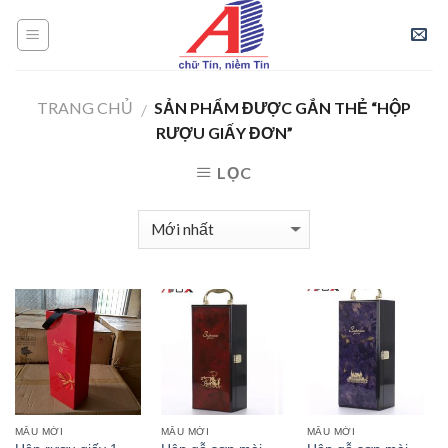
Skip
to
content
TRANG CHỦ
SẢN PHẨM ĐƯỢC GẮN THẺ “HỘP
/
RƯỢU GIẤY ĐƠN”
LỌC
MẪU MỚI
MẪU MỚI
MẪU MỚI