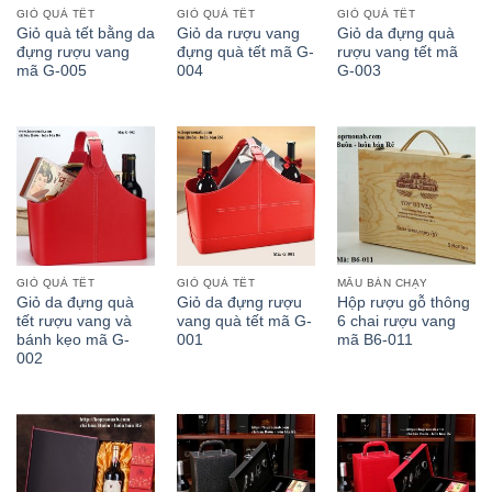
GIỎ QUÀ TẾT
GIỎ QUÀ TẾT
GIỎ QUÀ TẾT
Giỏ quà tết bằng da
Giỏ da rượu vang
Giỏ da đựng quà
đựng rượu vang
đựng quà tết mã G-
rượu vang tết mã
mã G-005
004
G-003
GIỎ QUÀ TẾT
GIỎ QUÀ TẾT
MẪU BÁN CHẠY
Giỏ da đựng quà
Giỏ da đựng rượu
Hộp rượu gỗ thông
tết rượu vang và
vang quà tết mã G-
6 chai rượu vang
bánh kẹo mã G-
001
mã B6-011
002