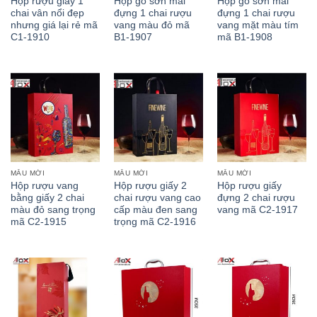
Hộp rượu giấy 1
Hộp gỗ sơn mài
Hộp gỗ sơn mài
chai vân nổi đẹp
đựng 1 chai rượu
đựng 1 chai rượu
nhưng giá lại rẻ mã
vang màu đỏ mã
vang mặt màu tím
C1-1910
B1-1907
mã B1-1908
MẪU MỚI
MẪU MỚI
MẪU MỚI
Hộp rượu vang
Hộp rượu giấy 2
Hộp rượu giấy
bằng giấy 2 chai
chai rượu vang cao
đựng 2 chai rượu
màu đỏ sang trọng
cấp màu đen sang
vang mã C2-1917
mã C2-1915
trọng mã C2-1916