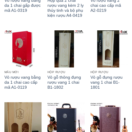
Vỏ rượu vang bằng
Hộp quà 2 chai
Vỏ rượu vang 2
da 1 chai gấp được
rượu vang kèm 2 ly
chai cao cấp mã
mã A1-0319
thủy tinh và bộ phụ
A2-0219
kiện rượu A4-0419
MẪU MỚI
HỘP RƯỢU
HỘP RƯỢU
Vỏ rượu vang bằng
Vỏ gỗ thông đựng
Vỏ gỗ đựng rượu
da 1 chai cao cấp
rượu vang 1 chai
vang 1 chai B1-
mã A1-0119
B1-1802
1801