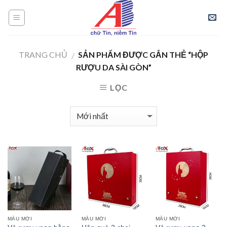
Skip
to
content
TRANG CHỦ
SẢN PHẨM ĐƯỢC GẮN THẺ “HỘP
/
RƯỢU DA SÀI GÒN”
LỌC
MẪU MỚI
MẪU MỚI
MẪU MỚI