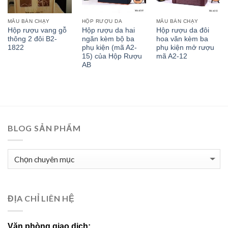
MẪU BÁN CHẠY
HỘP RƯỢU DA
MẪU BÁN CHẠY
Hộp rượu vang gỗ
Hộp rượu da hai
Hộp rượu da đôi
thông 2 đôi B2-
ngăn kèm bộ ba
hoa văn kèm ba
1822
phụ kiện (mã A2-
phụ kiện mở rượu
15) của Hộp Rượu
mã A2-12
AB
BLOG SẢN PHẨM
BLOG
SẢN
PHẨM
ĐỊA CHỈ LIÊN HỆ
Văn phòng giao dịch: