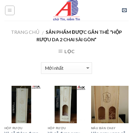
Skip
to
content
TRANG CHỦ
SẢN PHẨM ĐƯỢC GẮN THẺ “HỘP
/
RƯỢU DA 2 CHAI SÀI GÒN”
LỌC
HỘP RƯỢU
HỘP RƯỢU
MẪU BÁN CHẠY