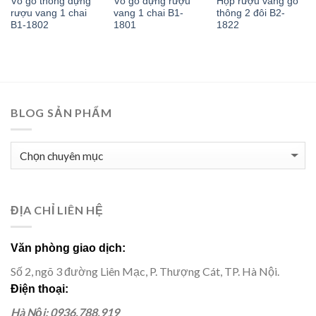
Vỏ gỗ thông đựng
Vỏ gỗ đựng rượu
Hộp rượu vang gỗ
rượu vang 1 chai
vang 1 chai B1-
thông 2 đôi B2-
B1-1802
1801
1822
BLOG SẢN PHẨM
BLOG
SẢN
PHẨM
ĐỊA CHỈ LIÊN HỆ
Văn phòng giao dịch:
Số 2, ngõ 3 đường Liên Mạc, P. Thượng Cát, TP. Hà Nội.
Điện thoại:
Hà Nội: 0936.788.919