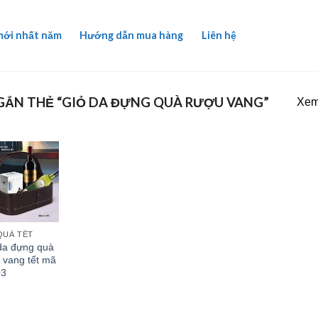
mới nhất năm
Hướng dẫn mua hàng
Liên hệ
ẮN THẺ “GIỎ DA ĐỰNG QUÀ RƯỢU VANG”
Xem 
QUÀ TẾT
da đựng quà
 vang tết mã
03