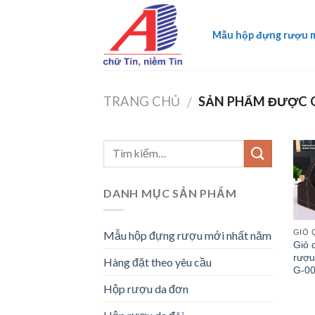
Skip
to
Mẫu hộp đựng rượu 
content
TRANG CHỦ
SẢN PHẨM ĐƯỢC G
/
DANH MỤC SẢN PHẨM
GIỎ 
Mẫu hộp đựng rượu mới nhất năm
Giỏ 
rượu
Hàng đặt theo yêu cầu
G-0
Hộp rượu da đơn