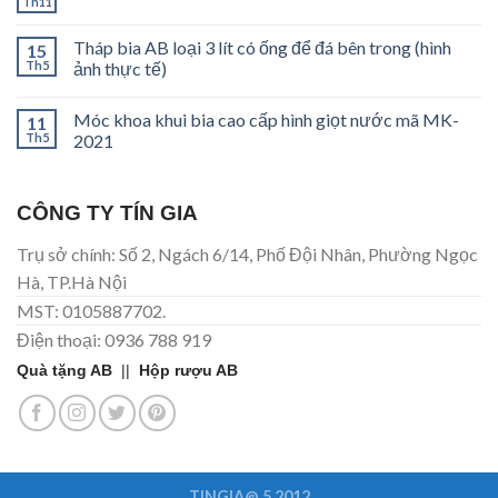
Th11
Tháp bia AB loại 3 lít có ống để đá bên trong (hình
15
Th5
ảnh thực tế)
Móc khoa khui bia cao cấp hình giọt nước mã MK-
11
Th5
2021
CÔNG TY TÍN GIA
Trụ sở chính: Số 2, Ngách 6/14, Phố Đội Nhân, Phường Ngọc
Hà, TP.Hà Nội
MST: 0105887702.
Điện thoại: 0936 788 919
Quà tặng AB
||
Hộp rượu AB
TINGIA@ 5.2012