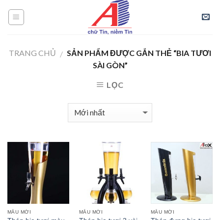
Skip
to
content
TRANG CHỦ
SẢN PHẨM ĐƯỢC GẮN THẺ “BIA TƯƠI
/
SÀI GÒN”
LỌC
MẪU MỚI
MẪU MỚI
MẪU MỚI