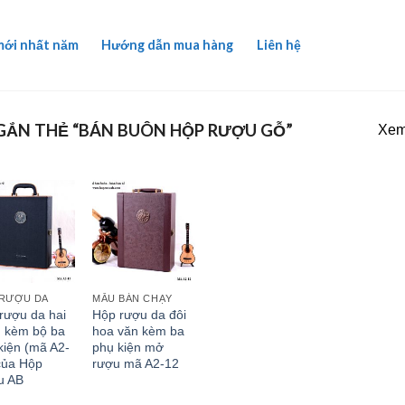
mới nhất năm
Hướng dẫn mua hàng
Liên hệ
ẮN THẺ “BÁN BUÔN HỘP RƯỢU GỖ”
Xem 
RƯỢU DA
MẪU BÁN CHẠY
rượu da hai
Hộp rượu da đôi
 kèm bộ ba
hoa văn kèm ba
kiện (mã A2-
phụ kiện mở
của Hộp
rượu mã A2-12
u AB