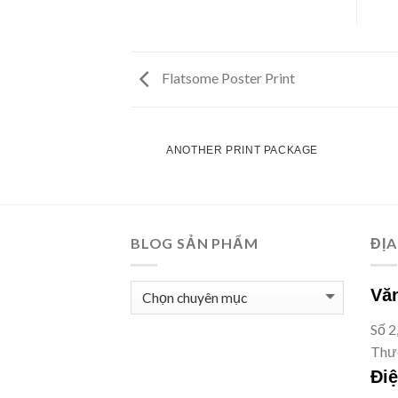
Flatsome Poster Print
AZINE
ANOTHER PRINT PACKAGE
BLOG SẢN PHẨM
ĐỊA
BLOG
Văn
SẢN
Số 2
PHẨM
Thượ
Điệ